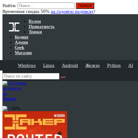
Найти:
Временная скидка 50%
на годовую подписку
!
Взлом
Приватность
Трюки
Кодинг
Админ
Geek
Магазин
Windows
Linux
Android
Железо
Python
AI
Годовая
подписка
на
Хакер
-50%