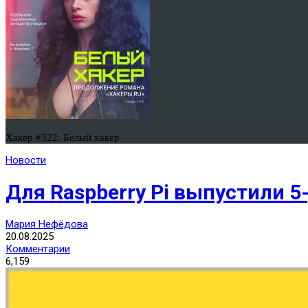
Хакер #322. Белый хакер
Новости
Для Raspberry Pi выпустили
Мария Нефёдова
20.08.2025
Комментарии
6,159