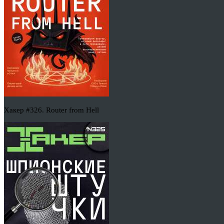
Хакер #326. Router from Hell