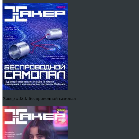
Хакер #323. Беспроводной самопал