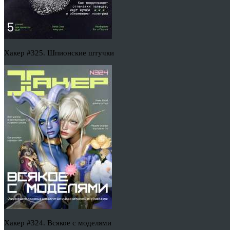
Хакер #325. Шпионские штучки
Хакер #324. Всякое с моделями