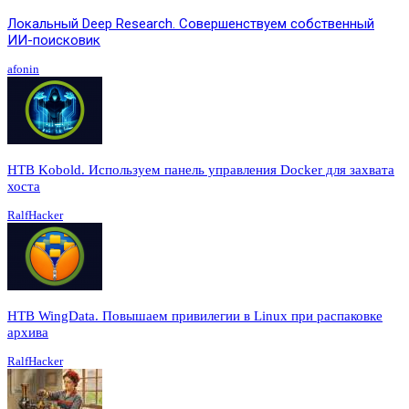
Локальный Deep Research. Совершенствуем собственный
ИИ-поисковик
afonin
HTB Kobold. Используем панель управления Docker для захвата
хоста
RalfHacker
HTB WingData. Повышаем привилегии в Linux при распаковке
архива
RalfHacker