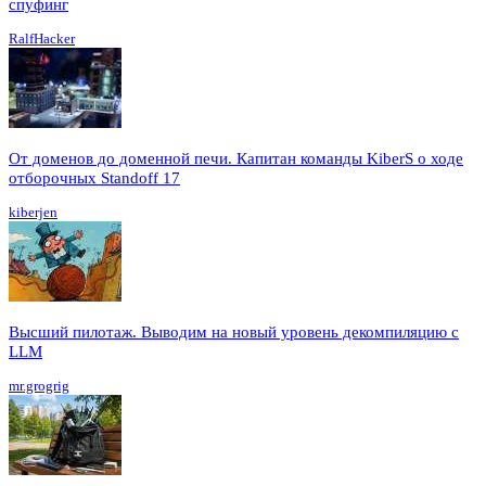
спуфинг
RalfHacker
От доменов до доменной печи. Капитан команды KiberS о ходе
отборочных Standoff 17
kiberjen
Высший пилотаж. Выводим на новый уровень декомпиляцию с
LLM
mr.grogrig