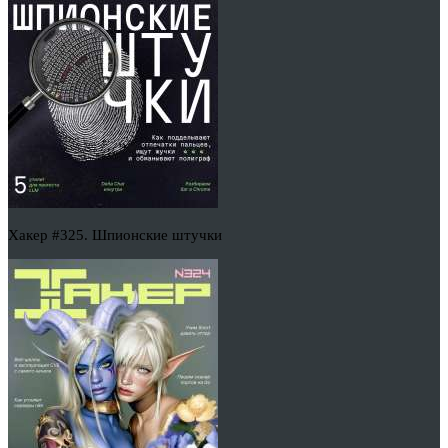
Хакер #325. Шпионские штучки