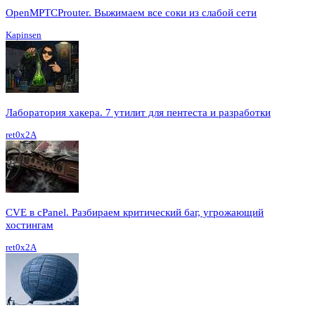
OpenMPTCProuter. Выжимаем все соки из слабой сети
Kapinsen
Лаборатория хакера. 7 утилит для пентеста и разработки
ret0x2A
CVE в cPanel. Разбираем критический баг, угрожающий
хостингам
ret0x2A