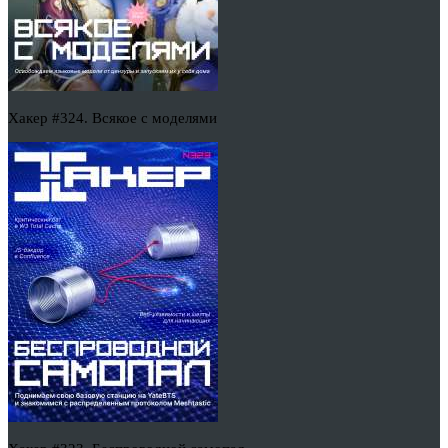
Хакер #324. Всякое с моделями