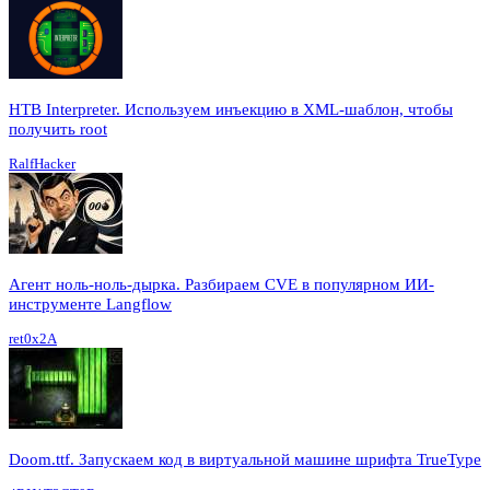
HTB Interpreter. Используем инъекцию в XML-шаблон, чтобы
получить root
RalfHacker
Агент ноль-ноль-дырка. Разбираем CVE в популярном ИИ-
инструменте Langflow
ret0x2A
Doom.ttf. Запускаем код в виртуальной машине шрифта TrueType