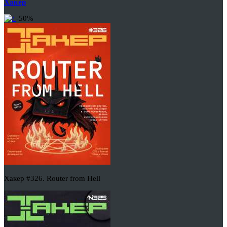
Хакер
-50%
Хакер #326. Router from Hell