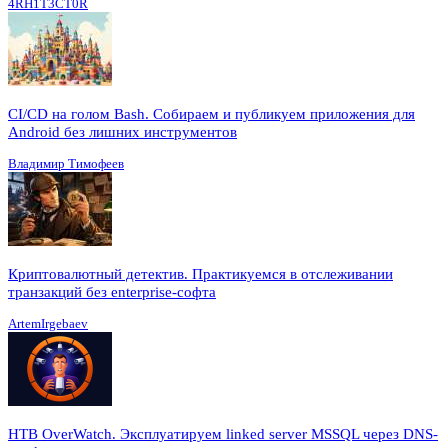
4RH1T3CT0R
CI/CD на голом Bash. Собираем и публикуем приложения для
Android без лишних инструментов
Владимир Тимофеев
Криптовалютный детектив. Практикуемся в отслеживании
транзакций без enterprise-софта
ArtemIrgebaev
HTB OverWatch. Эксплуатируем linked server MSSQL через DNS-