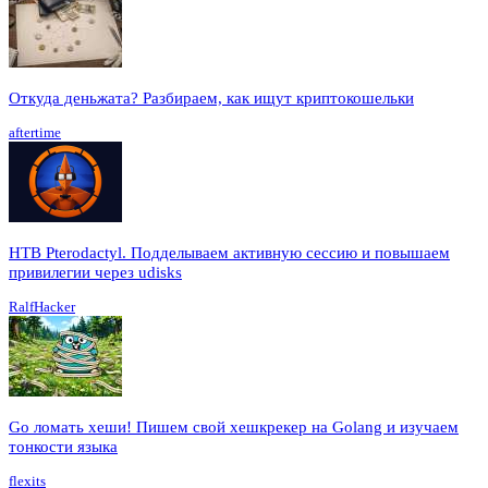
Откуда деньжата? Разбираем, как ищут криптокошельки
aftertime
HTB Pterodactyl. Подделываем активную сессию и повышаем
привилегии через udisks
RalfHacker
Go ломать хеши! Пишем свой хешкрекер на Golang и изучаем
тонкости языка
flexits