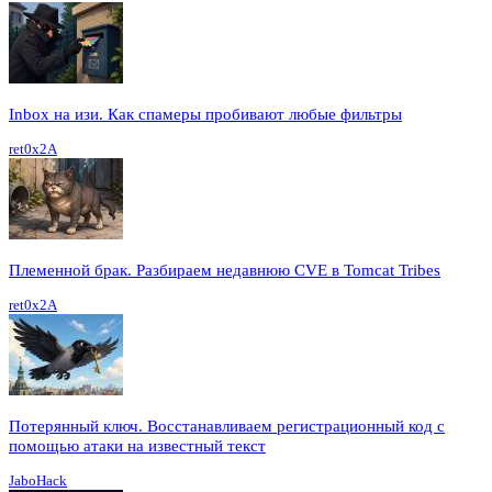
Inbox на изи. Как спамеры пробивают любые фильтры
ret0x2A
Племенной брак. Разбираем недавнюю CVE в Tomcat Tribes
ret0x2A
Потерянный ключ. Восстанавливаем регистрационный код с
помощью атаки на известный текст
JaboHack