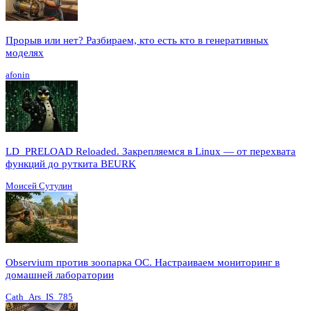
Прорыв или нет? Разбираем, кто есть кто в генеративных
моделях
afonin
LD_PRELOAD Reloaded. Закрепляемся в Linux — от перехвата
функций до руткита BEURK
Моисей Сутулин
Observium против зоопарка ОС. Настраиваем мониторинг в
домашней лаборатории
Cath_Ars_IS_785