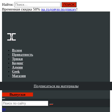
Найти:
Вход
Временная скидка 50%
на годовую подписку
!
Взлом
Приватность
Трюки
Кодинг
Админ
Geek
Магазин
Подписаться на материалы
Выпуски
Годовая
подписка
на