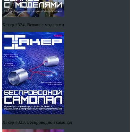
Хакер #324. Всякое с моделями
Хакер #323. Беспроводной самопал