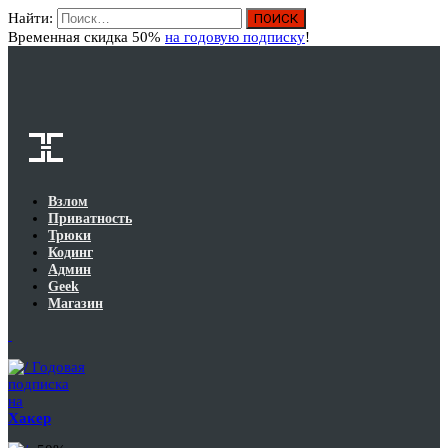
Найти:
Вход
Временная скидка 50%
на годовую подписку
!
Взлом
Приватность
Трюки
Кодинг
Админ
Geek
Магазин
Годовая
подписка
на
Хакер