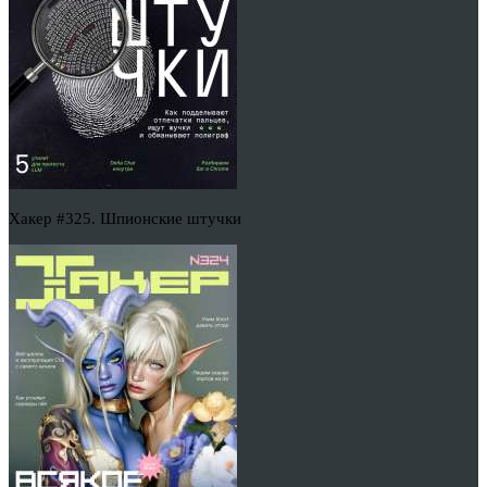
Хакер #325. Шпионские штучки