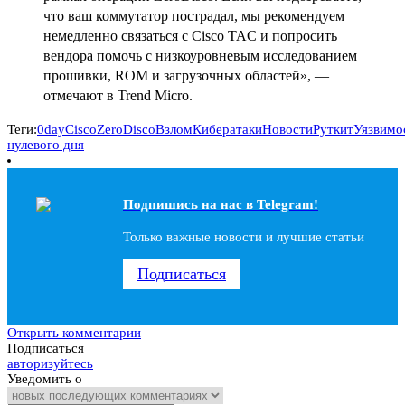
что ваш коммутатор пострадал, мы рекомендуем
немедленно связаться с Cisco TAC и попросить
вендора помочь с низкоуровневым исследованием
прошивки, ROM и загрузочных областей», —
отмечают в Trend Micro.
Теги:
0day
Cisco
ZeroDisco
Взлом
Кибератаки
Новости
Руткит
Уязвимо
нулевого дня
Подпишись на наc в Telegram!
Только важные новости и лучшие статьи
Подписаться
Открыть комментарии
Подписаться
авторизуйтесь
Уведомить о