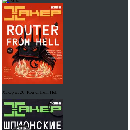
-50%
Хакер #326. Router from Hell