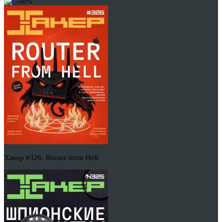
-50%
Хакер #326. Router from Hell