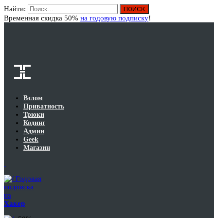
Найти:
Вход
Временная скидка 50%
на годовую подписку
!
Взлом
Приватность
Трюки
Кодинг
Админ
Geek
Магазин
Годовая
подписка
на
Хакер