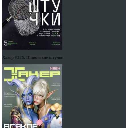
Хакер #325. Шпионские штучки