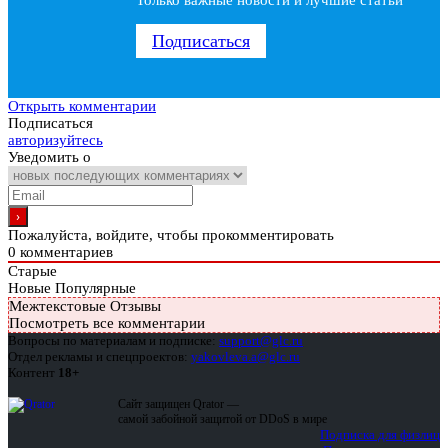
Только важные новости и лучшие статьи
Подписаться
Открыть комментарии
Подписаться
авторизуйтесь
Уведомить о
Пожалуйста, войдите, чтобы прокомментировать
0
комментариев
Старые
Новые
Популярные
Межтекстовые Отзывы
Посмотреть все комментарии
Вопросы по материалам и подписке:
support@glc.ru
Отдел рекламы и спецпроектов:
yakovleva.a@glc.ru
Контент
18+
Сайт защищен Qrator —
самой забойной защитой от DDoS в мире
Подписка для физлиц