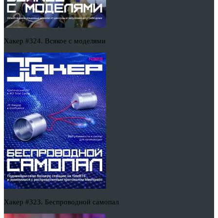
Хакер #324. Всякое с моделями
Хакер #323. Беспроводной самопал