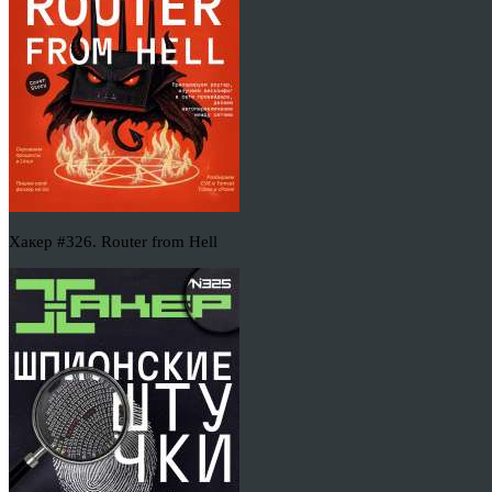
Хакер #326. Router from Hell