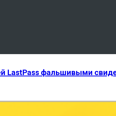
й LastPass фальшивыми свиде