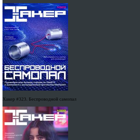
Хакер #323. Беспроводной самопал