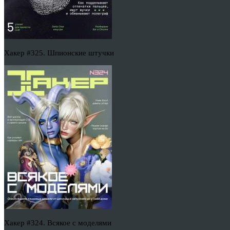
Хакер #325. Шпионские штучки
Хакер #324. Всякое с моделями