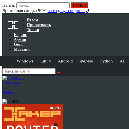
Найти:
Временная скидка 50%
на годовую подписку
!
Взлом
Приватность
Трюки
Кодинг
Админ
Geek
Магазин
Windows
Linux
Android
Железо
Python
AI
Годовая
подписка
на
Хакер
-50%