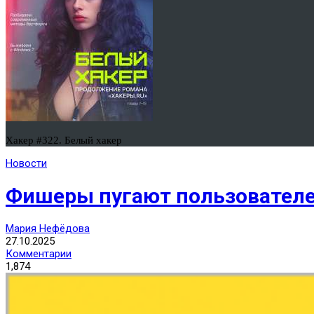
Хакер #322. Белый хакер
Новости
Фишеры пугают пользователе
Мария Нефёдова
27.10.2025
Комментарии
1,874