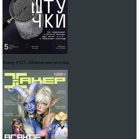
Хакер #325. Шпионские штучки