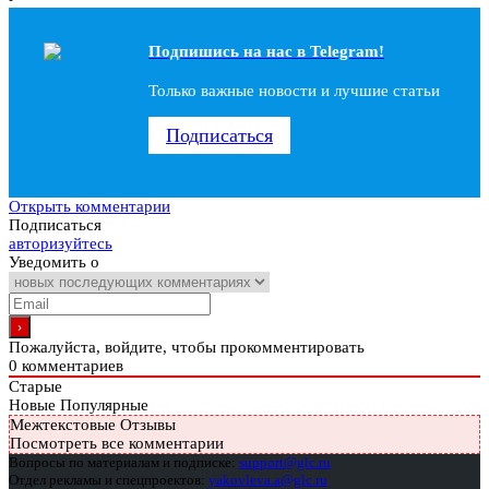
Подпишись на наc в Telegram!
Только важные новости и лучшие статьи
Подписаться
Открыть комментарии
Подписаться
авторизуйтесь
Уведомить о
Пожалуйста, войдите, чтобы прокомментировать
0
комментариев
Старые
Новые
Популярные
Межтекстовые Отзывы
Посмотреть все комментарии
Вопросы по материалам и подписке:
support@glc.ru
Отдел рекламы и спецпроектов:
yakovleva.a@glc.ru