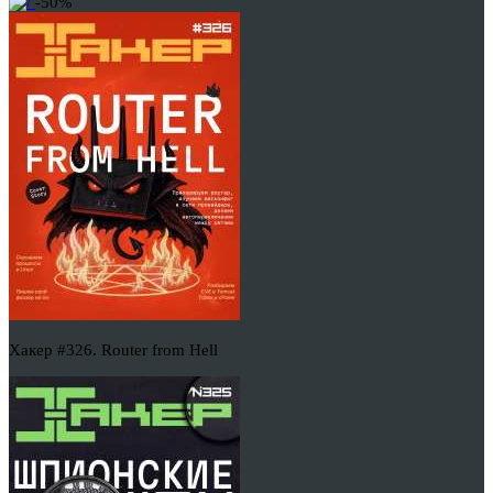
-50%
Хакер #326. Router from Hell