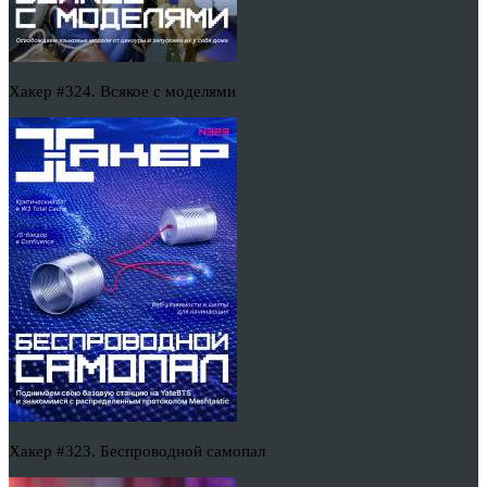
Хакер #324. Всякое с моделями
Хакер #323. Беспроводной самопал