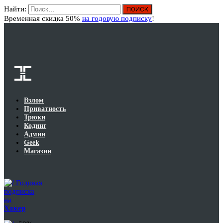
Найти:
Вход
Временная скидка 50%
на годовую подписку
!
Взлом
Приватность
Трюки
Кодинг
Админ
Geek
Магазин
Годовая
подписка
на
Хакер