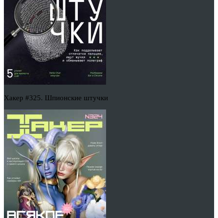
Хакер #325. Шпионские штучки