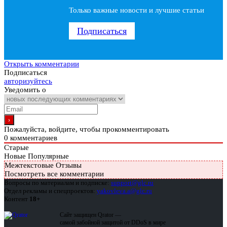
Только важные новости и лучшие статьи
Подписаться
Открыть комментарии
Подписаться
авторизуйтесь
Уведомить о
Пожалуйста, войдите, чтобы прокомментировать
0
комментариев
Старые
Новые
Популярные
Межтекстовые Отзывы
Посмотреть все комментарии
Вопросы по материалам и подписке:
support@glc.ru
Отдел рекламы и спецпроектов:
yakovleva.a@glc.ru
Контент
18+
Сайт защищен Qrator —
самой забойной защитой от DDoS в мире