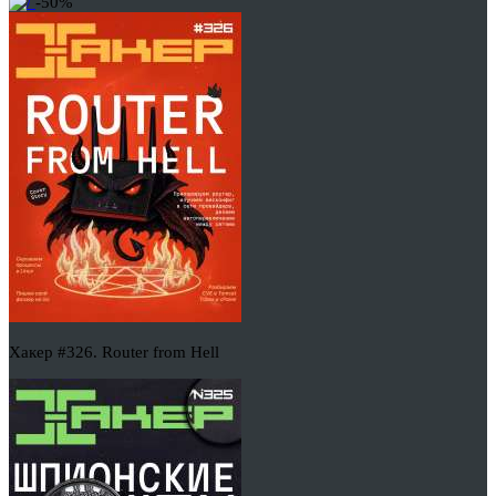
-50%
Хакер #326. Router from Hell