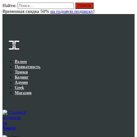
Найти:
Вход
Временная скидка 50%
на годовую подписку
!
Взлом
Приватность
Трюки
Кодинг
Админ
Geek
Магазин
Годовая
подписка
на
Хакер