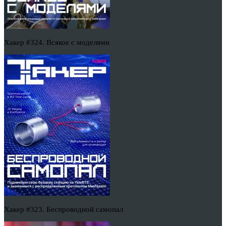
Хакер #324. Всякое с моделями
Хакер #323. Беспроводной самопал