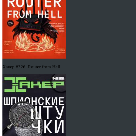
Хакер #326. Router from Hell