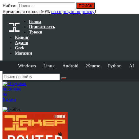
Найти:
Временная скидка 50%
на годовую подписку
!
Взлом
Приватность
Трюки
Кодинг
Админ
Geek
Магазин
Windows
Linux
Android
Железо
Python
AI
Годовая
подписка
на
Хакер
-50%