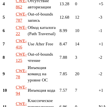
CWE-
Отсутствие
4
13.28
0
+5
862
авторизации
CWE-
Out-of-bounds
5
12.68
12
-3
787
запись
CWE-
Обход каталога
6
8.99
10
-1
22
(Path Traversal)
CWE-
7
Use After Free
8.47
14
+1
416
CWE-
Out-of-bounds
8
7.88
3
-2
125
чтение
Инъекция
CWE-
9
команд на
7.85
20
-2
78
уровне ОС
CWE-
10
Инъекция кода
7.57
7
+1
94
Классическое
CWE-
11
переполнение
6.96
0
N/A