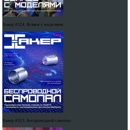
Хакер #324. Всякое с моделями
Хакер #323. Беспроводной самопал