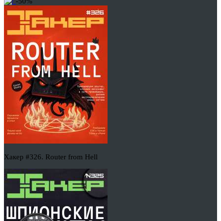
-50%
Хакер #326. Router from Hell