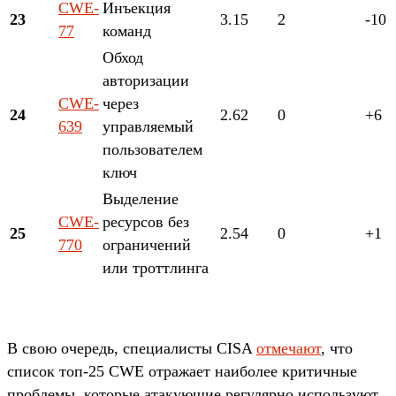
CWE-
Инъекция
23
3.15
2
-10
77
команд
Обход
авторизации
CWE-
через
24
2.62
0
+6
639
управляемый
пользователем
ключ
Выделение
CWE-
ресурсов без
25
2.54
0
+1
770
ограничений
или троттлинга
В свою очередь, специалисты CISA
отмечают
, что
список топ-25 CWE отражает наиболее критичные
проблемы, которые атакующие регулярно используют