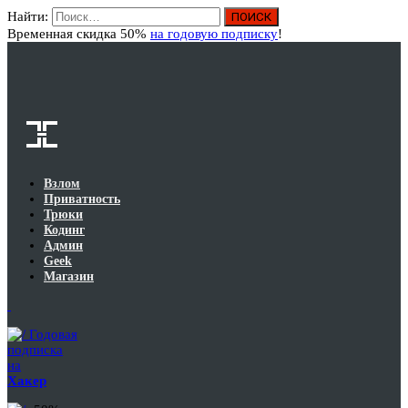
Найти:
Вход
Временная скидка 50%
на годовую подписку
!
Взлом
Приватность
Трюки
Кодинг
Админ
Geek
Магазин
Годовая
подписка
на
Хакер