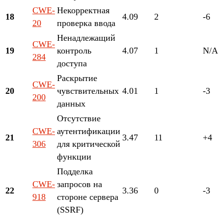
CWE-
Некорректная
18
4.09
2
-6
20
проверка ввода
Ненадлежащий
CWE-
19
контроль
4.07
1
N/A
284
доступа
Раскрытие
CWE-
20
чувствительных
4.01
1
-3
200
данных
Отсутствие
CWE-
аутентификации
21
3.47
11
+4
306
для критической
функции
Подделка
CWE-
запросов на
22
3.36
0
-3
918
стороне сервера
(SSRF)