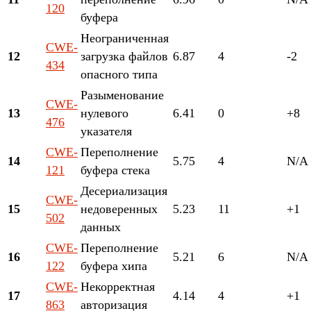
120
буфера
Неограниченная
CWE-
12
загрузка файлов
6.87
4
-2
434
опасного типа
Разыменование
CWE-
13
нулевого
6.41
0
+8
476
указателя
CWE-
Переполнение
14
5.75
4
N/A
121
буфера стека
Десериализация
CWE-
15
недоверенных
5.23
11
+1
502
данных
CWE-
Переполнение
16
5.21
6
N/A
122
буфера хипа
CWE-
Некорректная
17
4.14
4
+1
863
авторизация