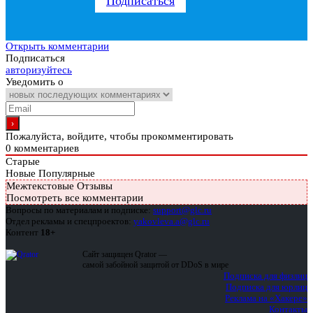
Подписаться
Открыть комментарии
Подписаться
авторизуйтесь
Уведомить о
Пожалуйста, войдите, чтобы прокомментировать
0
комментариев
Старые
Новые
Популярные
Межтекстовые Отзывы
Посмотреть все комментарии
Вопросы по материалам и подписке:
support@glc.ru
Отдел рекламы и спецпроектов:
yakovleva.a@glc.ru
Контент
18+
Сайт защищен Qrator —
самой забойной защитой от DDoS в мире
Подписка для физлиц
Подписка для юрлиц
Реклама на «Хакере»
Контакты