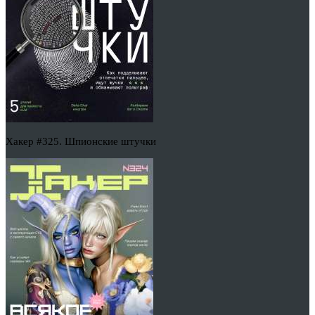
Хакер #325. Шпионские штучки