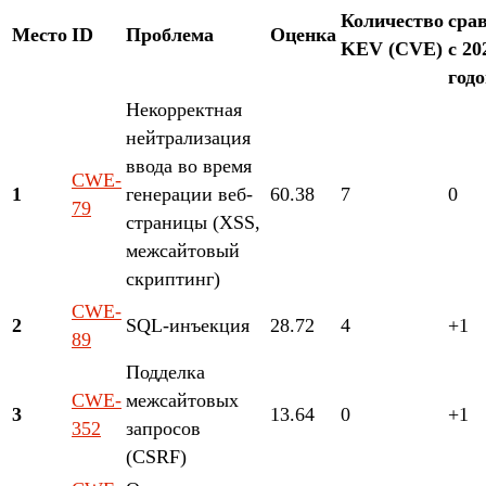
Количество
сра
Место
ID
Проблема
Оценка
KEV (CVE)
с 20
год
Некорректная
нейтрализация
ввода во время
CWE-
1
генерации веб-
60.38
7
0
79
страницы (XSS,
межсайтовый
скриптинг)
CWE-
2
SQL-инъекция
28.72
4
+1
89
Подделка
CWE-
межсайтовых
3
13.64
0
+1
352
запросов
(CSRF)