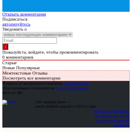
Открыть комментарии
Подписаться
авторизуйтесь
Уведомить о
Пожалуйста, войдите, чтобы прокомментировать
0
комментариев
Старые
Новые
Популярные
Межтекстовые Отзывы
Посмотреть все комментарии
Вопросы по материалам и подписке:
support@glc.ru
Отдел рекламы и спецпроектов:
yakovleva.a@glc.ru
Контент
18+
Сайт защищен Qrator —
самой забойной защитой от DDoS в мире
Подписка для физлиц
Подписка для юрлиц
Реклама на «Хакере»
Контакты