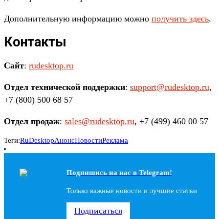
Дополнительную информацию можно
получить здесь
.
Контакты
Сайт
:
rudesktop.ru
Отдел технической поддержки
:
support@rudesktop.ru
,
+7 (800) 500 68 57
Отдел продаж
:
sales@rudesktop.ru
, +7 (499) 460 00 57
Теги:
RuDesktop
Анонс
Новости
Реклама
Подпишись на наc в Telegram!
Только важные новости и лучшие статьи
Подписаться