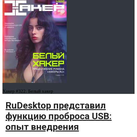
Хакер #322. Белый хакер
RuDesktop представил
функцию проброса USB:
опыт внедрения