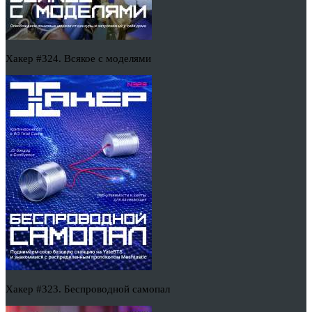
Хакер #324. Всякое с моделями
Хакер #323. Беспроводной самопал