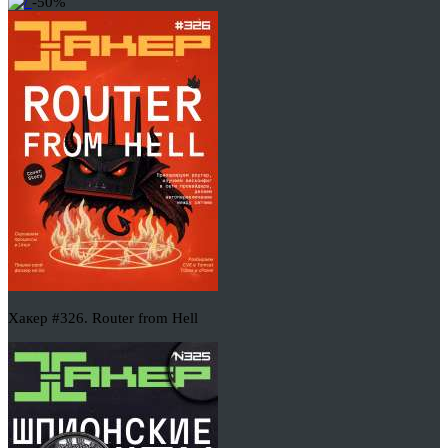
-50%
Хакер #326. Router from Hell