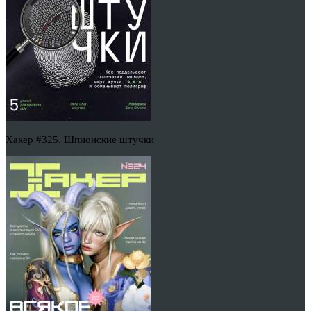
Хакер #325. Шпионские штучки