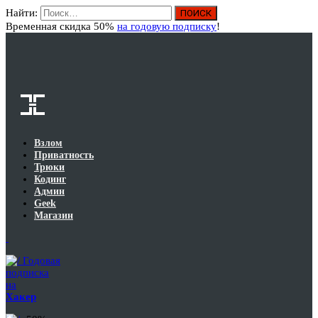
Найти:
Вход
Временная скидка 50%
на годовую подписку
!
Взлом
Приватность
Трюки
Кодинг
Админ
Geek
Магазин
Годовая
подписка
на
Хакер