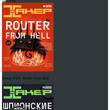
-50%
Хакер #326. Router from Hell