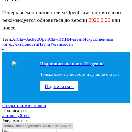
Теперь всем пользователям OpenClaw настоятельно
рекомендуется обновиться до версии
2026.2.26
или
новее.
Теги:
AI
ClawJacked
OpenClaw
ИИ
ИИ-агент
Искусственный
интеллект
Новости
Патчи
Уязвимости
Подпишись на наc в Telegram!
Только важные новости и лучшие статьи
Подписаться
Открыть комментарии
Подписаться
авторизуйтесь
Уведомить о