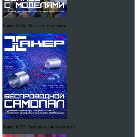
Хакер #324. Всякое с моделями
Хакер #323. Беспроводной самопал