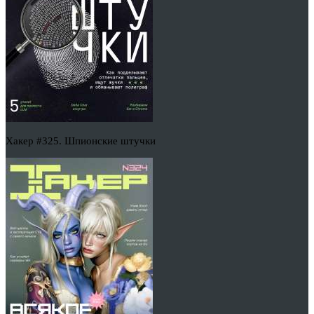
Хакер #325. Шпионские штучки