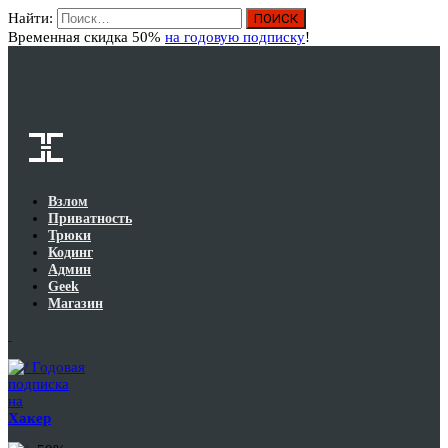
Найти:
Вход
Временная скидка 50%
на годовую подписку
!
Взлом
Приватность
Трюки
Кодинг
Админ
Geek
Магазин
Годовая
подписка
на
Хакер