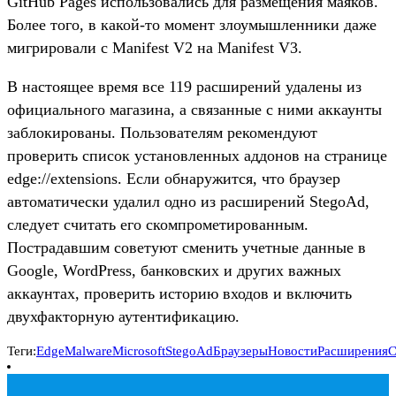
GitHub Pages использовались для размещения маяков.
Более того, в какой-то момент злоумышленники даже
мигрировали с Manifest V2 на Manifest V3.
В настоящее время все 119 расширений удалены из
официального магазина, а связанные с ними аккаунты
заблокированы. Пользователям рекомендуют
проверить список установленных аддонов на странице
edge://extensions. Если обнаружится, что браузер
автоматически удалил одно из расширений StegoAd,
следует считать его скомпрометированным.
Пострадавшим советуют сменить учетные данные в
Google, WordPress, банковских и других важных
аккаунтах, проверить историю входов и включить
двухфакторную аутентификацию.
Теги:
Edge
Malware
Microsoft
StegoAd
Браузеры
Новости
Расширения
С