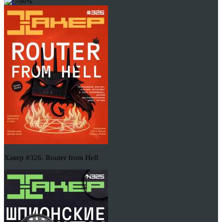
-50%
Хакер #326. Router from Hell