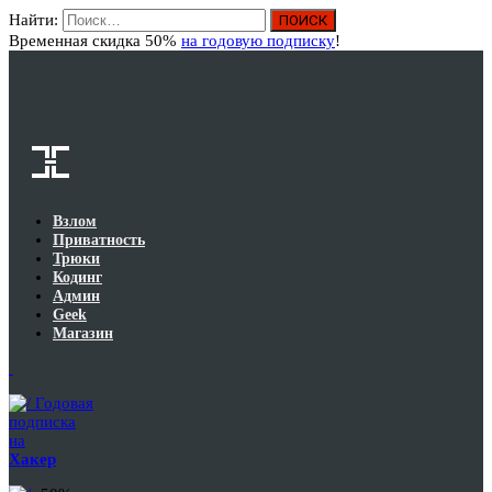
Найти:
Вход
Временная скидка 50%
на годовую подписку
!
Взлом
Приватность
Трюки
Кодинг
Админ
Geek
Магазин
Годовая
подписка
на
Хакер