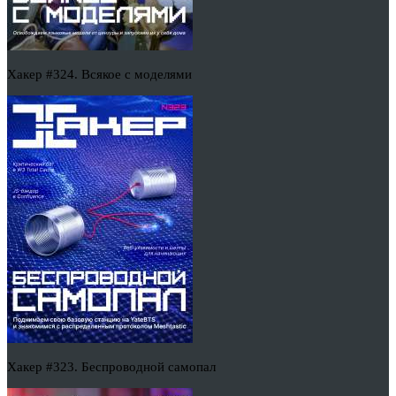
Хакер #324. Всякое с моделями
Хакер #323. Беспроводной самопал