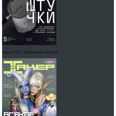
Хакер #325. Шпионские штучки