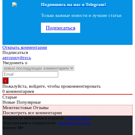
Подпишись на наc в Telegram!
Только важные новости и лучшие статьи
Подписаться
Открыть комментарии
Подписаться
авторизуйтесь
Уведомить о
Пожалуйста, войдите, чтобы прокомментировать
0
комментариев
Старые
Новые
Популярные
Межтекстовые Отзывы
Посмотреть все комментарии
Вопросы по материалам и подписке:
support@glc.ru
Отдел рекламы и спецпроектов:
yakovleva.a@glc.ru
Контент
18+