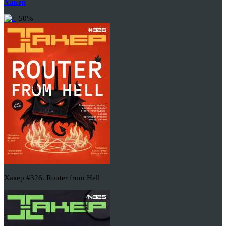
Хакер
-50%
Хакер #326. Router from Hell