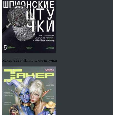
Хакер #325. Шпионские штучки