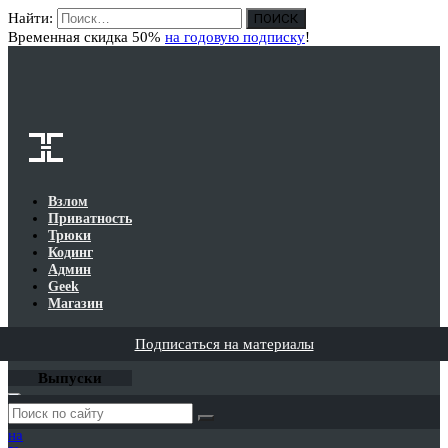
Найти:
Вход
Временная скидка 50%
на годовую подписку
!
Взлом
Приватность
Трюки
Кодинг
Админ
Geek
Магазин
Подписаться на материалы
Выпуски
Годовая
подписка
на