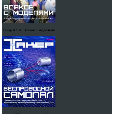
Хакер #324. Всякое с моделями