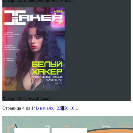
Хакер #323. Беспроводной самопал
Хакер #322. Белый хакер
Страница 4 из 14
В начало
...
2
3
4
5
6
10
...