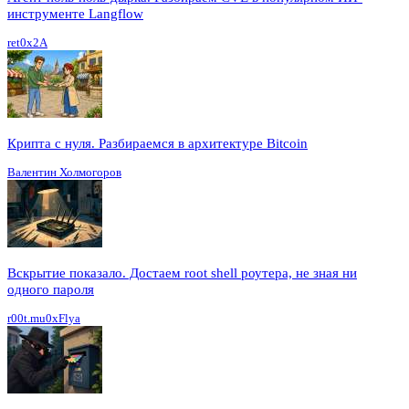
инструменте Langflow
ret0x2A
Крипта с нуля. Разбираемся в архитектуре Bitcoin
Валентин Холмогоров
Вскрытие показало. Достаем root shell роутера, не зная ни
одного пароля
r00t.mu0xFlya