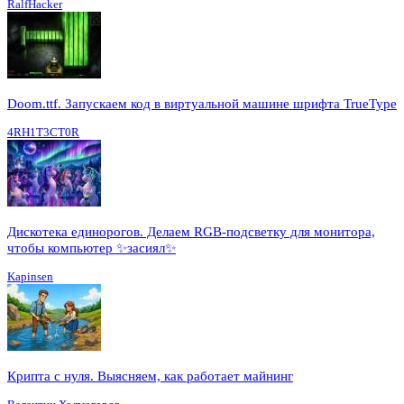
RalfHacker
Doom.ttf. Запускаем код в виртуальной машине шрифта TrueType
4RH1T3CT0R
Дискотека единорогов. Делаем RGB-подсветку для монитора,
чтобы компьютер ✨засиял✨
Kapinsen
Крипта с нуля. Выясняем, как работает майнинг