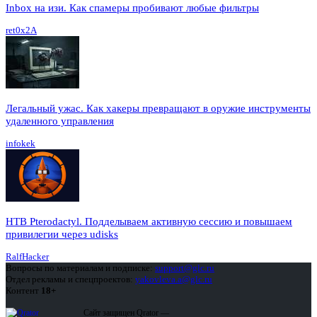
Inbox на изи. Как спамеры пробивают любые фильтры
ret0x2A
Легальный ужас. Как хакеры превращают в оружие инструменты
удаленного управления
infokek
HTB Pterodactyl. Подделываем активную сессию и повышаем
привилегии через udisks
RalfHacker
Вопросы по материалам и подписке:
support@glc.ru
Отдел рекламы и спецпроектов:
yakovleva.a@glc.ru
Контент
18+
Сайт защищен Qrator —