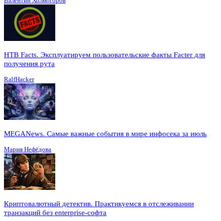
Валентин Холмогоров
HTB Facts. Эксплуатируем пользовательские факты Facter для
получения рута
RalfHacker
MEGANews. Cамые важные события в мире инфосека за июль
Мария Нефёдова
Криптовалютный детектив. Практикуемся в отслеживании
транзакций без enterprise-софта