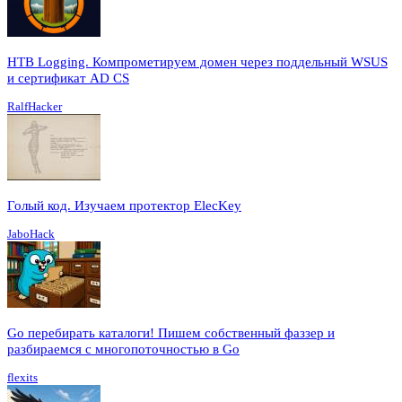
HTB Logging. Компрометируем домен через поддельный WSUS
и сертификат AD CS
RalfHacker
Голый код. Изучаем протектор ElecKey
JaboHack
Go перебирать каталоги! Пишем собственный фаззер и
разбираемся с многопоточностью в Go
flexits