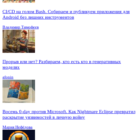
CI/CD на голом Bash. Собираем и публикуем приложения для
Android без лишних инструментов
Владимир Тимофеев
Прорыв или нет? Разбираем, кто есть кто в генеративных
моделях
afonin
Восемь 0-day против Microsoft. Как Nightmare Eclipse превратил
раскрытие уязвимостей в личную войну
Мария Нефёдова