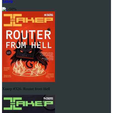
Хакер
-50%
Хакер #326. Router from Hell