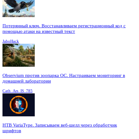
Потерянный ключ. Восстанавливаем регистрационный код с
помощью атаки на известный текст
JaboHack
Observium против зоопарка ОС. Настраиваем мониторинг в
домашней лаборатории
Cath_Ars_IS_785
HTB VariaType. Записываем веб-шелл через обработчик
шрифтов