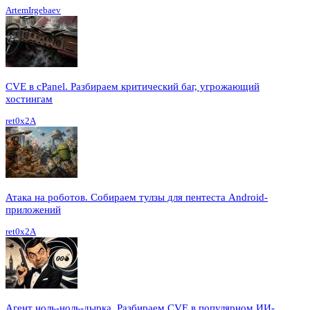
ArtemIrgebaev
CVE в cPanel. Разбираем критический баг, угрожающий
хостингам
ret0x2A
Атака на роботов. Собираем тулзы для пентеста Android-
приложений
ret0x2A
Агент ноль-ноль-дырка. Разбираем CVE в популярном ИИ-