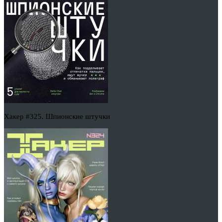
Хакер #325. Шпионские штучки