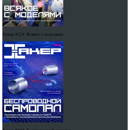
Хакер #324. Всякое с моделями