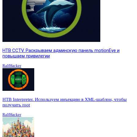
HTB CCTV. Раскрываем админскую панель motionEye и
повышаем привилегии
RalfHacker
HTB Interpreter. Используем инъекцию в XML-шаблон, чтобы
получить root
RalfHacker