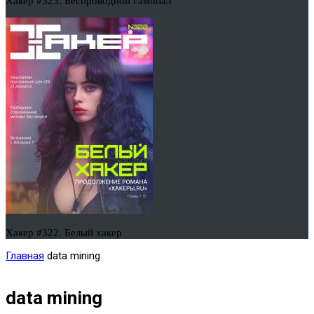
Хакер #323. Беспроводной самопал
Хакер #322. Белый хакер
Главная
data mining
data mining