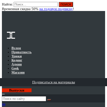
Найти:
Вход
Временная скидка 50%
на годовую подписку
!
Взлом
Приватность
Трюки
Кодинг
Админ
Geek
Магазин
Подписаться на материалы
Выпуски
Годовая
подписка
на