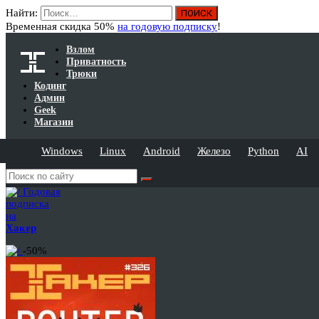
Найти:
Временная скидка 50%
на годовую подписку
!
Взлом
Приватность
Трюки
Кодинг
Админ
Geek
Магазин
Windows
Linux
Android
Железо
Python
AI
Годовая
подписка
на
Хакер
-50%