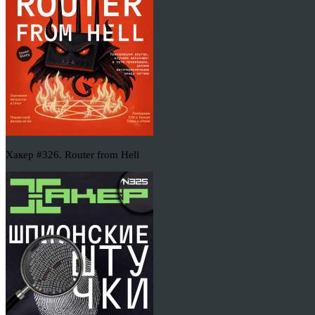
Хакер #326. Router from Hell