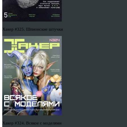
Хакер #325. Шпионские штучки
Хакер #324. Всякое с моделями