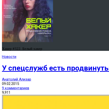
Хакер #322. Белый хакер
Новости
У спецслужб есть продвинуты
Анатолий Ализар
09.02.2015
9 комментариев
9,911