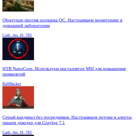
Observium против зоопарка ОС. Настраиваем мониторинг в
домашней лаборатории
Cath_Ars_IS_785
HTB NanoCorp. Используем инсталлятор MSI для повышения
привилегий
RalfHacker
Серый кардинал без посредников. Настраиваем потоки и алерты,
пишем декодер для Graylog 7.1
Cath_Ars_IS_785