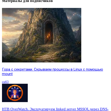
Материалы для подписчиков
Гора с секретами. Скрываем процессы в Linux c помощью
mount
cu63
HTB OverWatch. Эксплуатируем linked server MSSQL через DNS-