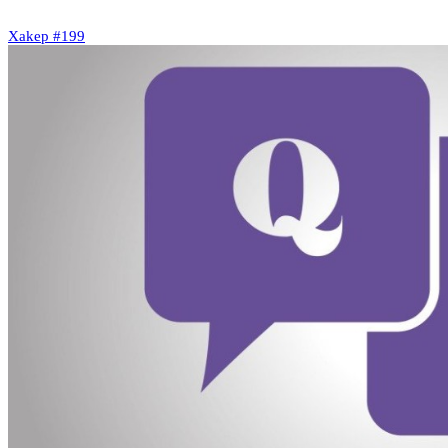
Xakep #199