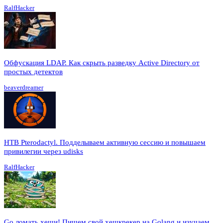
RalfHacker
Обфускация LDAP. Как скрыть разведку Active Directory от
простых детектов
beaverdreamer
HTB Pterodactyl. Подделываем активную сессию и повышаем
привилегии через udisks
RalfHacker
Go ломать хеши! Пишем свой хешкрекер на Golang и изучаем