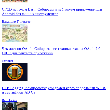
CI/CD на голом Bash. Собираем и публикуем приложения для
Android без лишних инструментов
Владимир Тимофеев
Чек-лист по OAuth. Собираем все техники атак на OAuth 2.0 и
OIDC для пентеста приложений
usrabusr
HTB Logging. Компрометируем домен через поддельный WSUS
и сертификат AD CS
RalfHacker