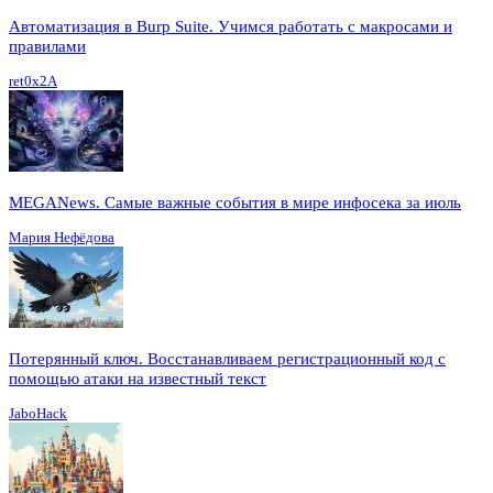
Автоматизация в Burp Suite. Учимся работать с макросами и
правилами
ret0x2A
MEGANews. Cамые важные события в мире инфосека за июль
Мария Нефёдова
Потерянный ключ. Восстанавливаем регистрационный код с
помощью атаки на известный текст
JaboHack