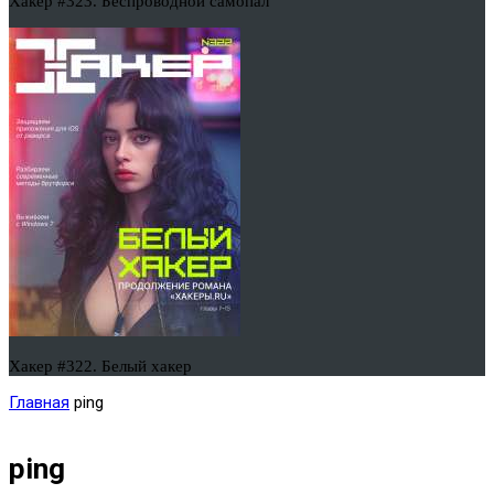
Хакер #323. Беспроводной самопал
Хакер #322. Белый хакер
Главная
ping
ping