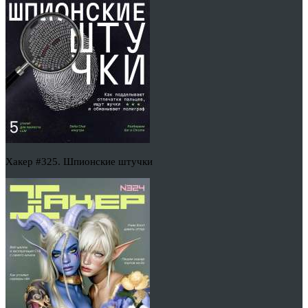
Хакер #325. Шпионские штучки