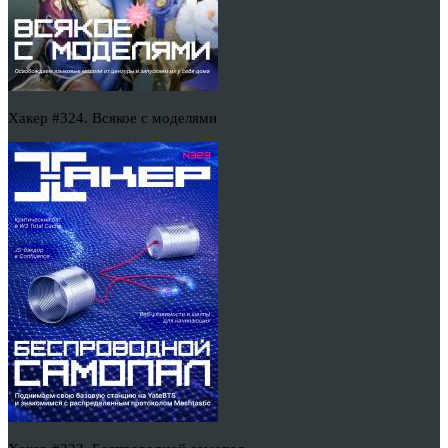
Хакер #324. Всякое с моделями