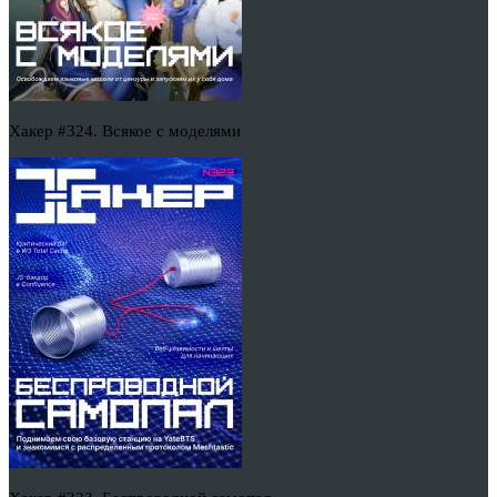
Хакер #324. Всякое с моделями