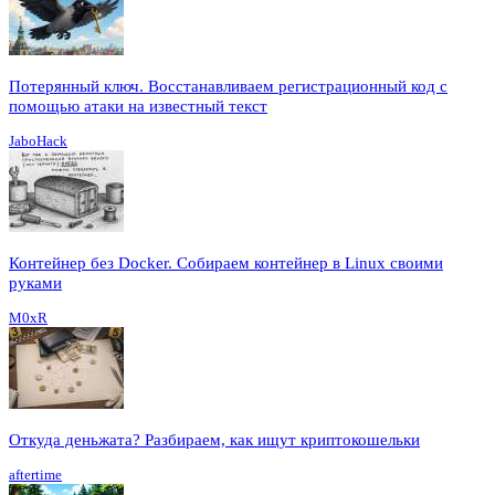
Потерянный ключ. Восстанавливаем регистрационный код с
помощью атаки на известный текст
JaboHack
Контейнер без Docker. Собираем контейнер в Linux своими
руками
M0xR
Откуда деньжата? Разбираем, как ищут криптокошельки
aftertime