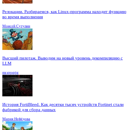
Релокации. Разбираемся, как Linux-программа находит функцию
во время выполнения
Моисей Сутулин
Высший пилотаж. Выводим на новый уровень декомпиляцию с
LLM
mr.grogrig
История FortiBleed. Как десятки тысяч устройств Fortinet стали
фабрикой для сбора данных
Мария Нефёдова