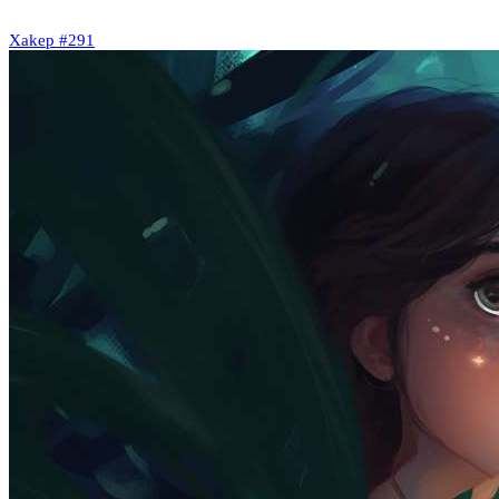
Xakep #291