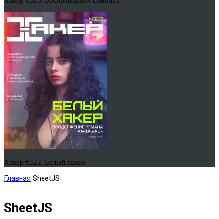
Хакер #323. Беспроводной самопал
Хакер #322. Белый хакер
Главная
SheetJS
SheetJS