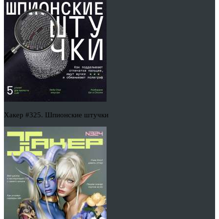
Хакер #325. Шпионские штучки