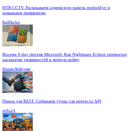
HTB CCTV. Раскрываем админскую панель motionEye и
повышаем привилегии
RalfHacker
Восемь 0-day против Microsoft. Как Nightmare Eclipse превратил
раскрытие уязвимостей в личную войну
Мария Нефёдова
Пинок для REST. Собираем тулзы для пентеста API
ret0x2A