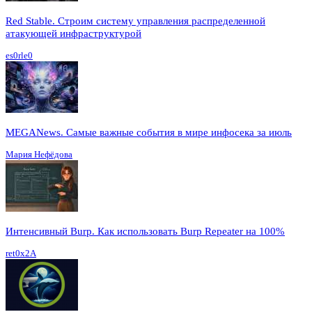
Red Stable. Строим систему управления распределенной
атакующей инфраструктурой
es0rle0
MEGANews. Cамые важные события в мире инфосека за июль
Мария Нефёдова
Интенсивный Burp. Как использовать Burp Repeater на 100%
ret0x2A