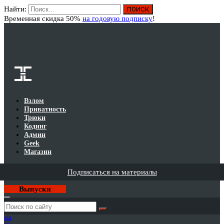
Найти:
Вход
Временная скидка 50%
на годовую подписку
!
Взлом
Приватность
Трюки
Кодинг
Админ
Geek
Магазин
Подписаться на материалы
Выпуски
Годовая
подписка
на