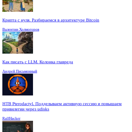
Крипта с нуля. Разбираемся в архитектуре Bitcoin
Валентин Холмогоров
Как писать с LLM. Колонка главреда
Андрей Письменный
HTB Pterodactyl. Подделываем активную сессию и повышаем
привилегии через udisks
RalfHacker