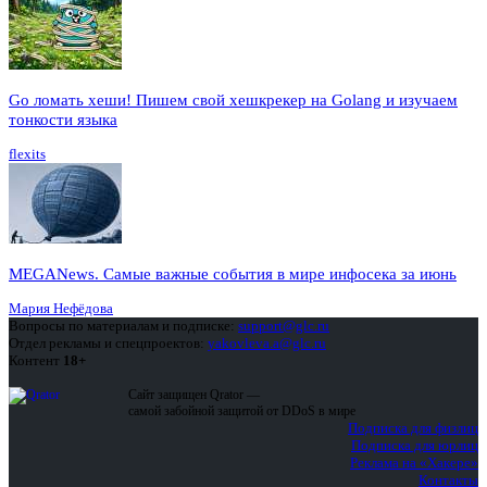
Go ломать хеши! Пишем свой хешкрекер на Golang и изучаем
тонкости языка
flexits
MEGANews. Cамые важные события в мире инфосека за июнь
Мария Нефёдова
Вопросы по материалам и подписке:
support@glc.ru
Отдел рекламы и спецпроектов:
yakovleva.a@glc.ru
Контент
18+
Сайт защищен Qrator —
самой забойной защитой от DDoS в мире
Подписка для физлиц
Подписка для юрлиц
Реклама на «Хакере»
Контакты