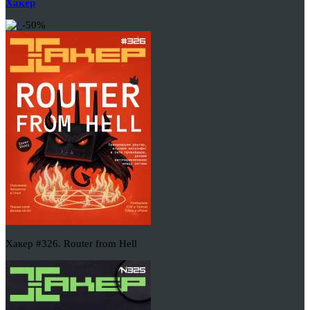
Хакер
-50%
Хакер #326. Router from Hell