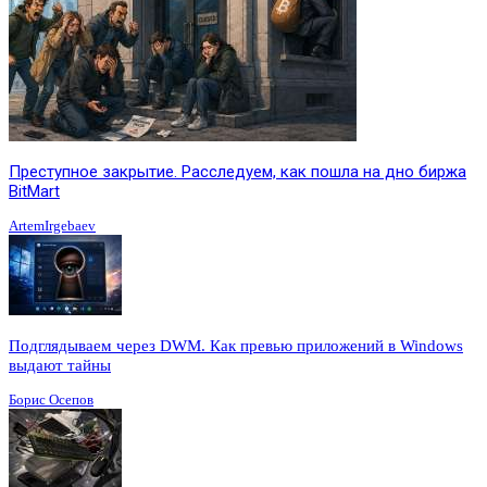
Преступное закрытие. Расследуем, как пошла на дно биржа
BitMart
ArtemIrgebaev
Подглядываем через DWM. Как превью приложений в Windows
выдают тайны
Борис Осепов