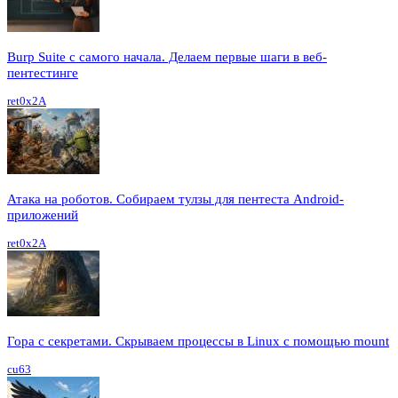
Burp Suite с самого начала. Делаем первые шаги в веб-
пентестинге
ret0x2A
Атака на роботов. Собираем тулзы для пентеста Android-
приложений
ret0x2A
Гора с секретами. Скрываем процессы в Linux c помощью mount
cu63