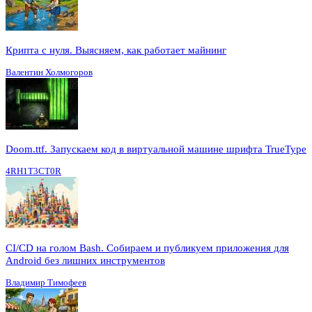
Крипта с нуля. Выясняем, как работает майнинг
Валентин Холмогоров
Doom.ttf. Запускаем код в виртуальной машине шрифта TrueType
4RH1T3CT0R
CI/CD на голом Bash. Собираем и публикуем приложения для
Android без лишних инструментов
Владимир Тимофеев