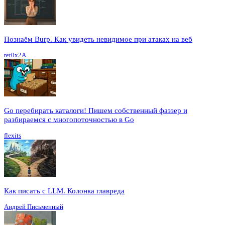
Познаём Burp. Как увидеть невидимое при атаках на веб
ret0x2A
Go перебирать каталоги! Пишем собственный фаззер и
разбираемся с многопоточностью в Go
flexits
Как писать с LLM. Колонка главреда
Андрей Письменный