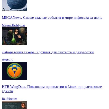
MEGANews. Cамые важные события в мире инфосека за июнь
Мария Нефёдова
Лаборатория хакера. 7 утилит для пентеста и разработки
ret0x2A
HTB WingData. Повышаем привилегии в Linux при распаковке
архива
RalfHacker