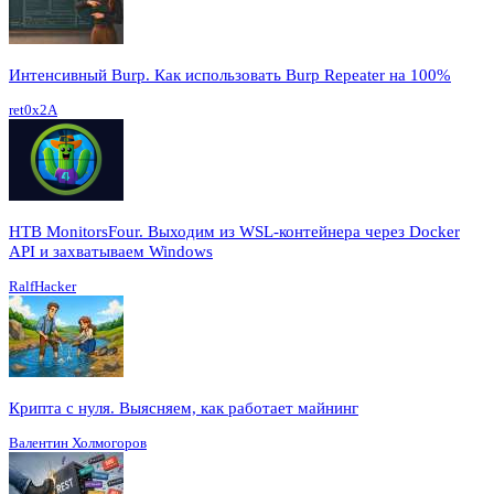
Интенсивный Burp. Как использовать Burp Repeater на 100%
ret0x2A
HTB MonitorsFour. Выходим из WSL-контейнера через Docker
API и захватываем Windows
RalfHacker
Крипта с нуля. Выясняем, как работает майнинг
Валентин Холмогоров