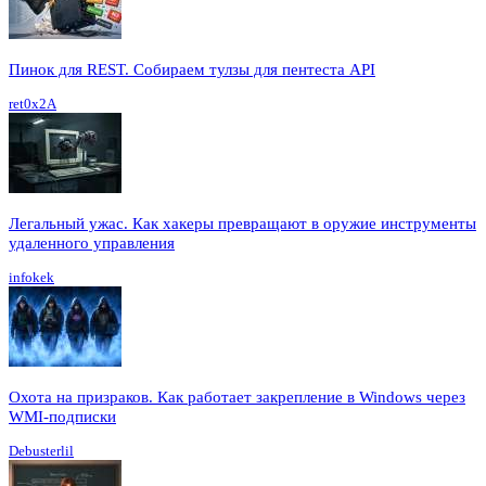
Пинок для REST. Собираем тулзы для пентеста API
ret0x2A
Легальный ужас. Как хакеры превращают в оружие инструменты
удаленного управления
infokek
Охота на призраков. Как работает закрепление в Windows через
WMI-подписки
Debusterlil