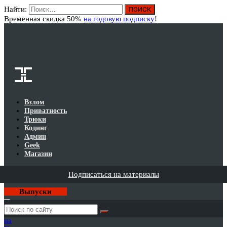
Найти:
Вход
Временная скидка 50%
на годовую подписку
!
Взлом
Приватность
Трюки
Кодинг
Админ
Geek
Магазин
Подписаться на материалы
Выпуски
Годовая
подписка
на