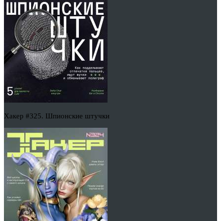
Хакер #325. Шпионские штучки