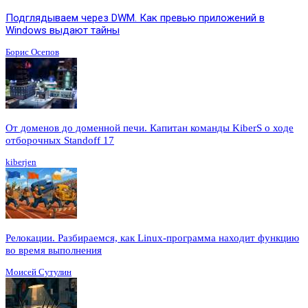
Подглядываем через DWM. Как превью приложений в
Windows выдают тайны
Борис Осепов
От доменов до доменной печи. Капитан команды KiberS о ходе
отборочных Standoff 17
kiberjen
Релокации. Разбираемся, как Linux-программа находит функцию
во время выполнения
Моисей Сутулин