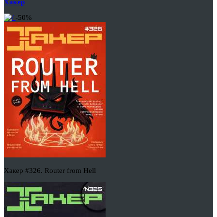
Хакер
-50%
Хакер #326. Router from Hell