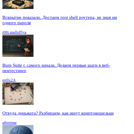
Вскрытие показало. Достаем root shell роутера, не зная ни
одного пароля
r00t.mu0xFlya
Burp Suite с самого начала. Делаем первые шаги в веб-
пентестинге
ret0x2A
Откуда деньжата? Разбираем, как ищут криптокошельки
aftertime