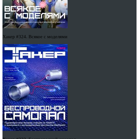
Хакер #324. Всякое с моделями