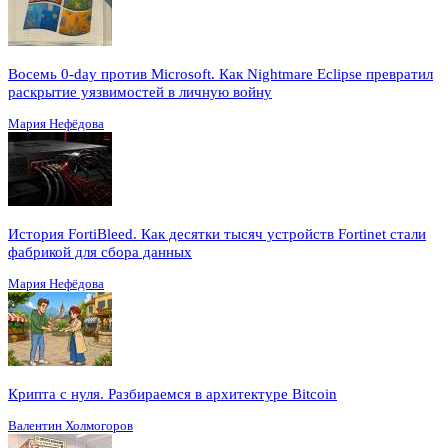
Восемь 0-day против Microsoft. Как Nightmare Eclipse превратил
раскрытие уязвимостей в личную войну
Мария Нефёдова
История FortiBleed. Как десятки тысяч устройств Fortinet стали
фабрикой для сбора данных
Мария Нефёдова
Крипта с нуля. Разбираемся в архитектуре Bitcoin
Валентин Холмогоров