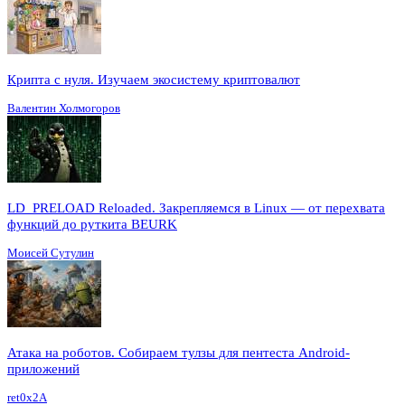
Крипта с нуля. Изучаем экосистему криптовалют
Валентин Холмогоров
LD_PRELOAD Reloaded. Закрепляемся в Linux — от перехвата
функций до руткита BEURK
Моисей Сутулин
Атака на роботов. Собираем тулзы для пентеста Android-
приложений
ret0x2A