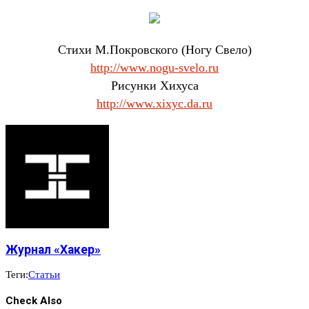
Cтихи М.Покровского (Ногу Свело)
http://www.nogu-svelo.ru
Pисунки Хихуса
http://www.xixyc.da.ru
Журнал «Хакер»
Теги:
Статьи
Check Also