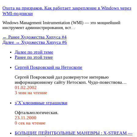
Охота на призраков. Как работает закрепление в Windows через
WMI-подписки
Windows Management Instrumentation (WMI) — это мощнейший
инструмент администрирования, вст…
← Ранее
Художества Хихуса #4
Далее →
Художества Хихуса #6
Далее по этой теме
Ранее по этой теме
Сергей Покровский на Нетоскопе
Сергей Покровский дал развернутое интервью
информационному сайту Нетоскоп. Чудо-повествова…
01.02.2002
3 мин на чтение
э`X`клюзивные sтрашилки
Офтальмологическая.
23.11.2000
0 сек на чтение
БОЛЬШИЕ ПЕЙНТБОЛЬНЫЕ МАНЕВРЫ : X-STREАM —