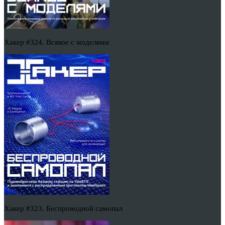
Хакер #324. Всякое с моделями
Хакер #323. Беспроводной самопал