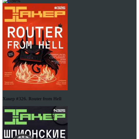
-50%
Хакер #326. Router from Hell