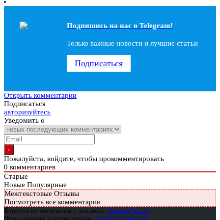
Подпишись на наc в Telegram!
Только важные новости и лучшие статьи
Подписаться
Открыть комментарии
Подписаться
авторизуйтесь
Уведомить о
Пожалуйста, войдите, чтобы прокомментировать
0
комментариев
Старые
Новые
Популярные
Межтекстовые Отзывы
Посмотреть все комментарии
Вопросы по материалам и подписке:
support@glc.ru
Отдел рекламы и спецпроектов:
yakovleva.a@glc.ru