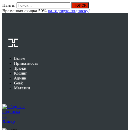
Найти:
Вход
Временная скидка 50%
на годовую подписку
!
Взлом
Приватность
Трюки
Кодинг
Админ
Geek
Магазин
Годовая
подписка
на
Хакер