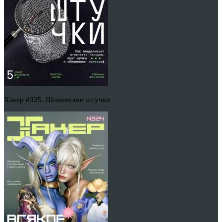
Хакер #325. Шпионские штучки