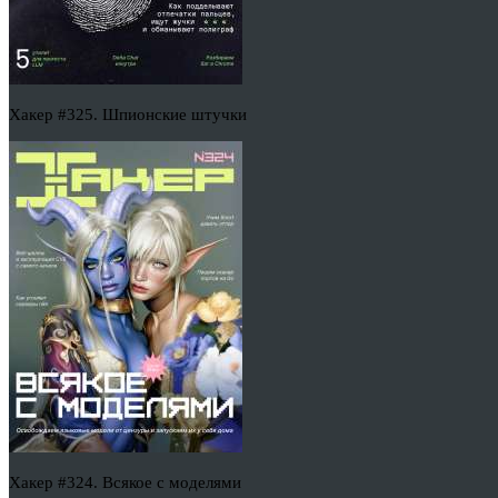
Хакер #325. Шпионские штучки
Хакер #324. Всякое с моделями