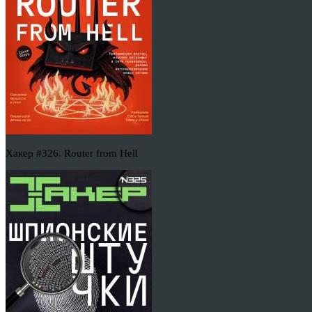
Хакер #326. Router from Hell