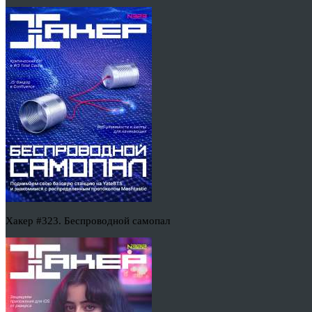
Хакер #323. Беспроводной самопал