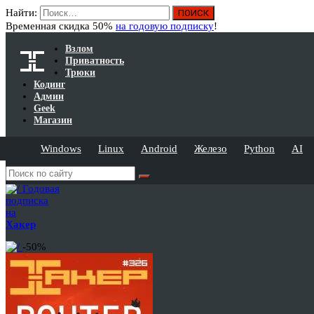
Найти:
Временная скидка 50%
на годовую подписку
!
Взлом
Приватность
Трюки
Кодинг
Админ
Geek
Магазин
Windows
Linux
Android
Железо
Python
AI
Годовая
подписка
на
Хакер
-50%