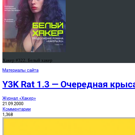
Хакер #322. Белый хакер
Материалы сайта
Y3K Rat 1.3 — Очередная крыса
Журнал «Хакер»
21.09.2000
Комментарии
1,368