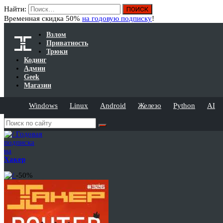
Найти:
Временная скидка 50%
на годовую подписку
!
Взлом
Приватность
Трюки
Кодинг
Админ
Geek
Магазин
Windows
Linux
Android
Железо
Python
AI
Годовая
подписка
на
Хакер
-50%