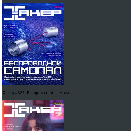
Хакер #323. Беспроводной самопал