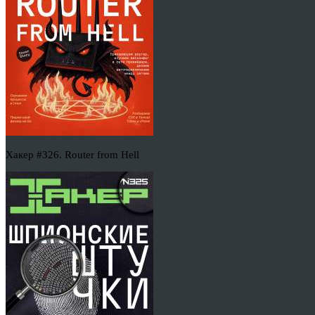
Хакер #326. Router from Hell