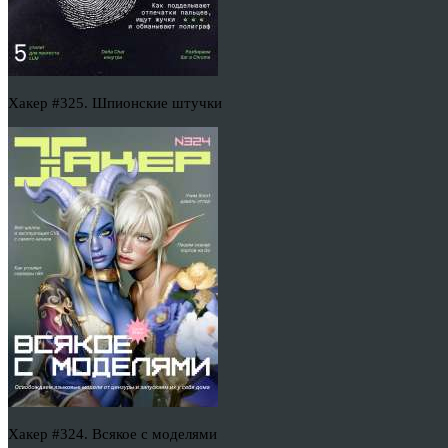
Хакер #325. Шпионские штучки
Хакер #324. Всякое с моделями