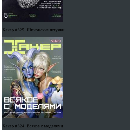
Хакер #325. Шпионские штучки
Хакер #324. Всякое с моделями