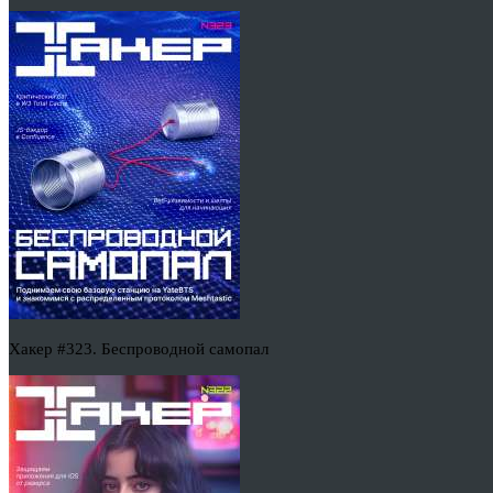
Хакер #323. Беспроводной самопал