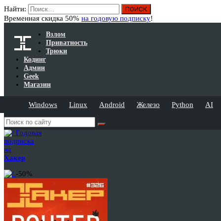
Найти:
Временная скидка 50%
на годовую подписку
!
Взлом
Приватность
Трюки
Кодинг
Админ
Geek
Магазин
Windows
Linux
Android
Железо
Python
AI
Годовая
подписка
на
Хакер
-50%