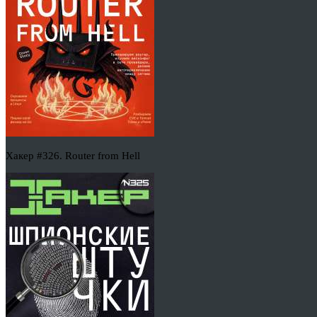
Хакер #326. Router from Hell