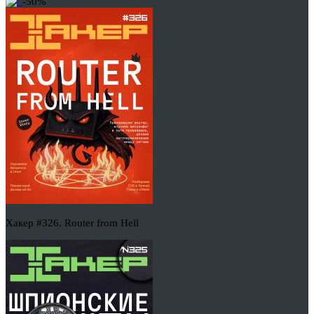
-50%
Хакер #326. Router from Hell