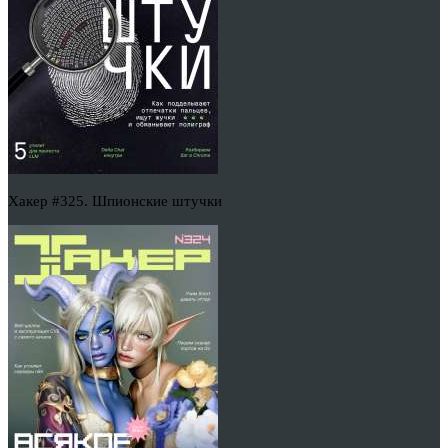
Хакер #325. Шпионские штучки