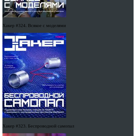
Хакер #324. Всякое с моделями
Хакер #323. Беспроводной самопал