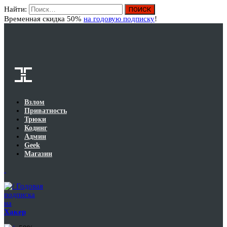
Найти:
Вход
Временная скидка 50%
на годовую подписку
!
Взлом
Приватность
Трюки
Кодинг
Админ
Geek
Магазин
Годовая
подписка
на
Хакер