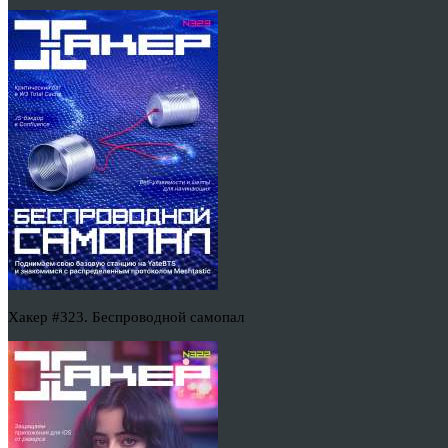
Хакер #323. Беспроводной самопал