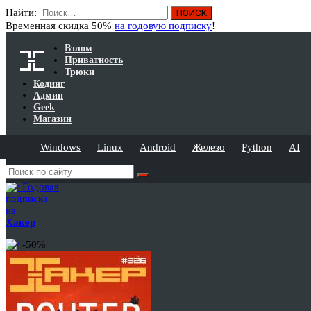
Найти:
Временная скидка 50%
на годовую подписку
!
Взлом
Приватность
Трюки
Кодинг
Админ
Geek
Магазин
Windows
Linux
Android
Железо
Python
AI
Годовая
подписка
на
Хакер
-50%