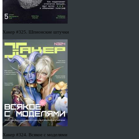
Хакер #325. Шпионские штучки
Хакер #324. Всякое с моделями