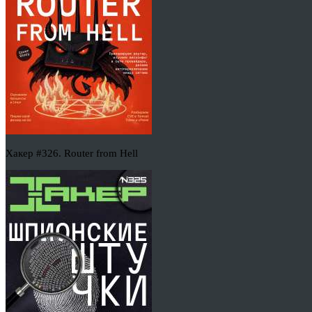
Хакер #326. Router from Hell