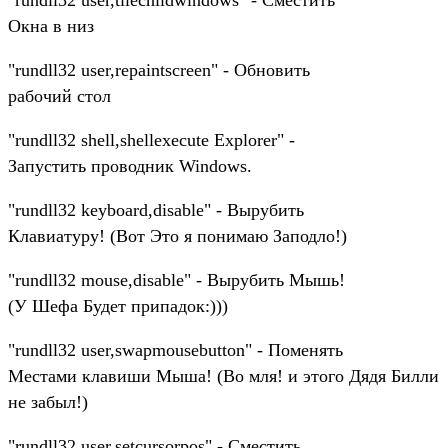
Окна в низ
"rundll32 user,repaintscreen" - Обновить
рабочий стол
"rundll32 shell,shellexecute Explorer" -
Запустить проводник Windows.
"rundll32 keyboard,disable" - Вырубить
Клавиатуру! (Вот Это я понимаю Заподло!)
"rundll32 mouse,disable" - Вырубить Мышь!
(У Шефа Будет припадок:)))
"rundll32 user,swapmousebutton" - Поменять
Местами клавиши Мыша! (Во мля! и этого Дядя Билли
не забыл!)
"rundll32 user,setcursorpos" - Сместить