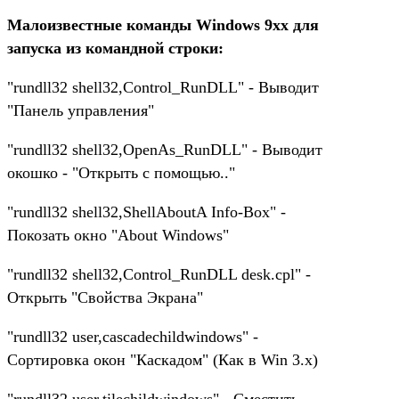
Малоизвестные команды Windows 9xx для
запуска из командной строки:
"rundll32 shell32,Control_RunDLL" - Выводит
"Панель управления"
"rundll32 shell32,OpenAs_RunDLL" - Выводит
окошко - "Открыть с помощью.."
"rundll32 shell32,ShellAboutA Info-Box" -
Покозать окно "About Windows"
"rundll32 shell32,Control_RunDLL desk.cpl" -
Открыть "Свойства Экрана"
"rundll32 user,cascadechildwindows" -
Сортировка окон "Каскадом" (Как в Win 3.x)
"rundll32 user,tilechildwindows" - Сместить