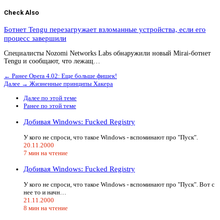
Check Also
Ботнет Tengu перезагружает взломанные устройства, если его
процесс завершили
Специалисты Nozomi Networks Labs обнаружили новый Mirai-ботнет
Tengu и сообщают, что лежащ…
← Ранее
Opera 4.02: Еще больше фишек!
Далее →
Жизненные принципы Хакера
Далее по этой теме
Ранее по этой теме
Добивая Windows: Fucked Registry
У кого не спроси, что такое Windows - вспоминают про "Пуск".
20.11.2000
7 мин на чтение
Добивая Windows: Fucked Registry
У кого не спроси, что такое Windows - вспоминают про "Пуск". Вот с
нее то и начн…
21.11.2000
8 мин на чтение