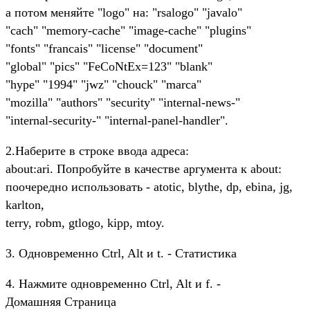
а потом меняйте "logo" на: "rsalogo" "javalo"
"cach" "memory-cache" "image-cache" "plugins"
"fonts" "francais" "license" "document"
"global" "pics" "FeCoNtEx=123" "blank"
"hype" "1994" "jwz" "chouck" "marca"
"mozilla" "authors" "security" "internal-news-"
"internal-security-" "internal-panel-handler".
2.Наберите в строке ввода адреса:
about:ari. Попробуйте в качестве аргумента к about:
поочередно использовать - atotic, blythe, dp, ebina, jg,
karlton,
terry, robm, gtlogo, kipp, mtoy.
3. Одновременно Ctrl, Alt и t. - Статистика
4. Нажмите одновременно Ctrl, Alt и f. -
Домашняя Страница