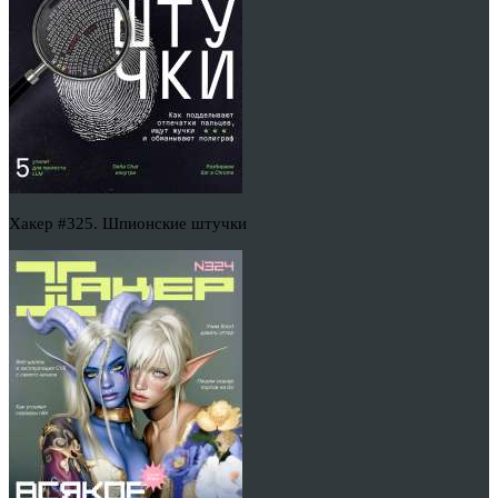
Хакер #325. Шпионские штучки