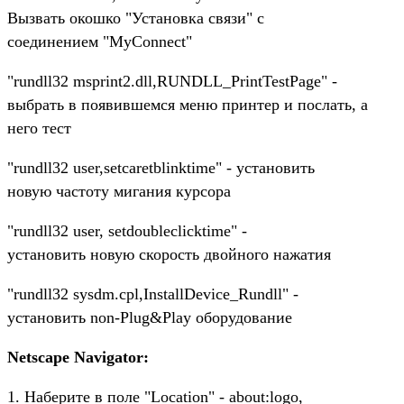
Вызвать окошко "Установка связи" с
соединением "MyConnect"
"rundll32 msprint2.dll,RUNDLL_PrintTestPage" -
выбрать в появившемся меню принтер и послать, а
него тест
"rundll32 user,setcaretblinktime" - установить
новую частоту мигания курсора
"rundll32 user, setdoubleclicktime" -
установить новую скорость двойного нажатия
"rundll32 sysdm.cpl,InstallDevice_Rundll" -
установить non-Plug&Play оборудование
Netscape Navigator:
1. Наберите в поле "Location" - about:logo,