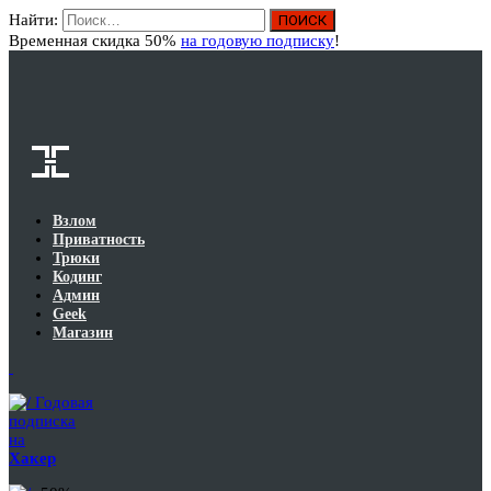
Найти:
Вход
Временная скидка 50%
на годовую подписку
!
Взлом
Приватность
Трюки
Кодинг
Админ
Geek
Магазин
Годовая
подписка
на
Хакер