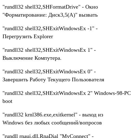
"rundll32 shell32,SHFormatDrive" - Окно
"Форматирование: Диск3,5(А)" вызвать
"rundll32 shell32,SHExitWindowsEx -1" -
Перегрузить Explorer
"rundll32 shell32,SHExitWindowsEx 1" -
Выключение Компутера.
"rundll32 shell32,SHExitWindowsEx 0" -
Завершить Работу Текущего Пользователя
"rundll32 shell32,SHExitWindowsEx 2" Windows-98-PC
boot
"rundll32 krnl386.exe,exitkernel" - выход из
Windows без любых сообщений/вопросов
"rundll rnaui.dll,RnaDial "MyConnect" -