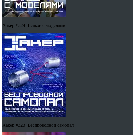
Хакер #324. Всякое с моделями
Хакер #323. Беспроводной самопал