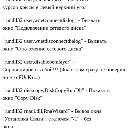
курсор крысы в левый верхний угол
"rundll32 user,wnetconnectdialog" - Вызвать
окно "Подключение сетевого диска"
"rundll32 user,wnetdisconnectdialog" - Вызвать
окно "Отключение сетевого диска"
"rundll32 user,disableoemlayer" -
Спровоцировать сбой!!! (Знаю, сам сразу не поверил,
но это FUсKт...)
"rundll32 diskcopy,DiskCopyRunDll" - Показать
окно "Copy Disk"
"rundll32 rnaui.dll,RnaWizard" - Вывод окна
"Установка Связи", с ключем "/1" - без
окна