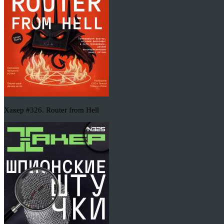
Хакер #326. Router from Hell