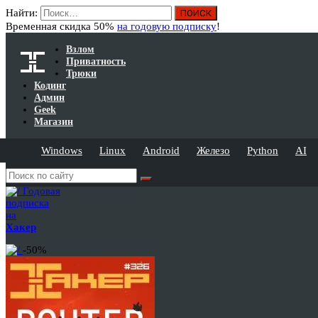
Найти:
Временная скидка 50%
на годовую подписку
!
Взлом
Приватность
Трюки
Кодинг
Админ
Geek
Магазин
Windows
Linux
Android
Железо
Python
AI
Годовая
подписка
на
Хакер
-50%