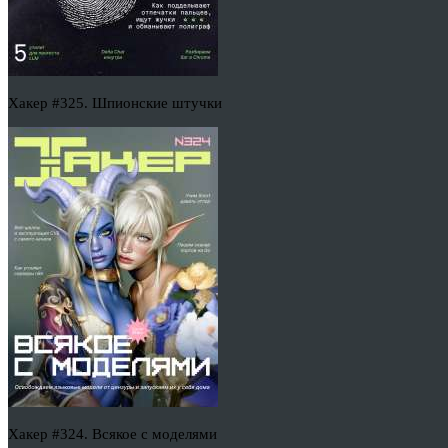
Хакер #325. Шпионские штучки
Хакер #324. Всякое с моделями