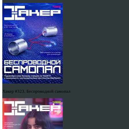
Хакер #323. Беспроводной самопал