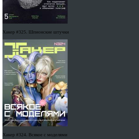
Хакер #325. Шпионские штучки
Хакер #324. Всякое с моделями