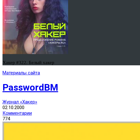
Хакер #322. Белый хакер
Материалы сайта
PasswordBM
Журнал «Хакер»
02.10.2000
Комментарии
774