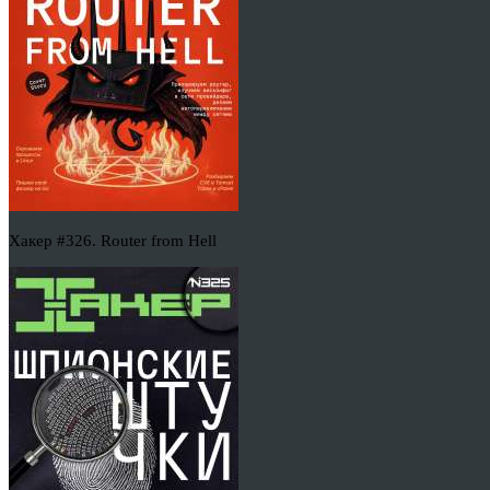
Хакер #326. Router from Hell