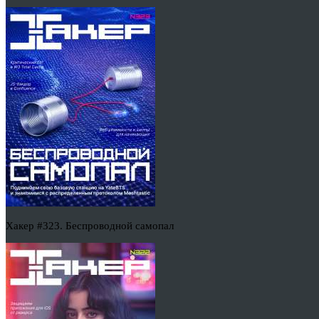
Хакер #323. Беспроводной самопал