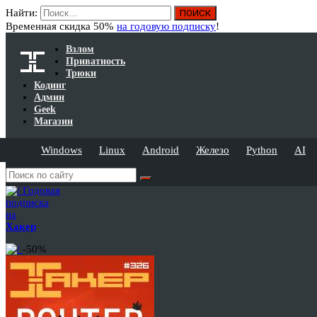
Найти:
Временная скидка 50%
на годовую подписку
!
Взлом
Приватность
Трюки
Кодинг
Админ
Geek
Магазин
Windows
Linux
Android
Железо
Python
AI
Годовая
подписка
на
Хакер
-50%