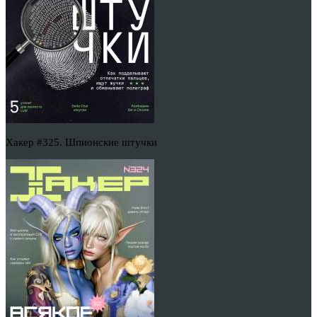
Хакер #325. Шпионские штучки