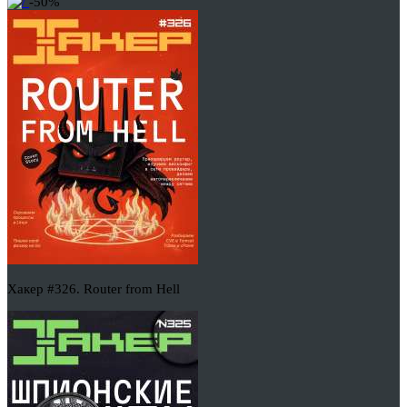
-50%
Хакер #326. Router from Hell