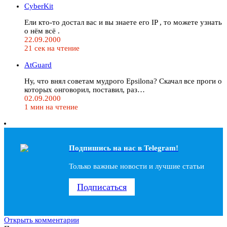
CyberKit
Ели кто-то достал вас и вы знаете его IP , то можете узнать
о нём всё .
22.09.2000
21 сек на чтение
AtGuard
Ну, что внял советам мудрого Epsilona? Скачал все проги о
которых онговорил, поставил, раз…
02.09.2000
1 мин на чтение
Подпишись на наc в Telegram!
Только важные новости и лучшие статьи
Подписаться
Открыть комментарии