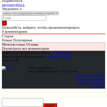
Подписаться
авторизуйтесь
Уведомить о
Пожалуйста, войдите, чтобы прокомментировать
0
комментариев
Старые
Новые
Популярные
Межтекстовые Отзывы
Посмотреть все комментарии
Вопросы по материалам и подписке:
support@glc.ru
Отдел рекламы и спецпроектов:
yakovleva.a@glc.ru
Контент
18+
Сайт защищен Qrator —
самой забойной защитой от DDoS в мире
Подписка для физлиц
Подписка для юрлиц
Реклама на «Хакере»
Контакты
INSERT