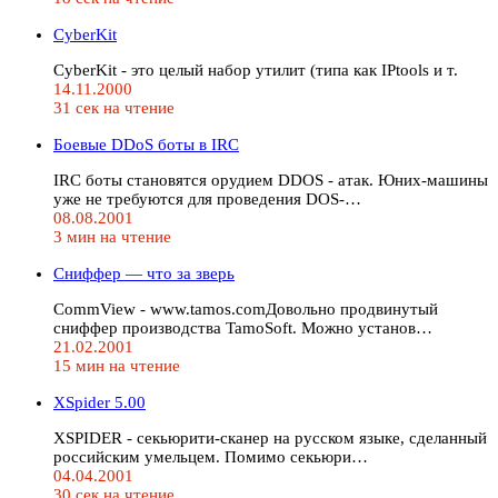
CyberKit
CyberKit - это целый набор утилит (типа как IPtools и т.
14.11.2000
31 сек на чтение
Боевые DDoS боты в IRC
IRC боты становятся орудием DDOS - атак. Юних-машины
уже не требуются для проведения DOS-…
08.08.2001
3 мин на чтение
Сниффер — что за зверь
CommView - www.tamos.comДовольно продвинутый
сниффер производства TamoSoft. Можно установ…
21.02.2001
15 мин на чтение
XSpider 5.00
XSPIDER - секьюрити-сканер на русском языке, сделанный
российским умельцем. Помимо секьюри…
04.04.2001
30 сек на чтение