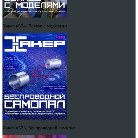
Хакер #324. Всякое с моделями
Хакер #323. Беспроводной самопал