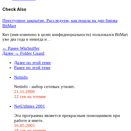
Check Also
Преступное закрытие. Расследуем, как пошла на дно биржа
BitMart
Кит (имя изменено в целях конфиденциальности) пользовался BitMart
уже два года и никогда н…
← Ранее
WinSniffer
Далее →
Folder Guard
Далее по этой теме
Ранее по этой теме
Netinfo
Netinfo - набор сетевых утилит.
21.11.2000
22 сек на чтение
NetUtilities 2001
Эта программа является прекрасным помощником при
работе в инете.
16.05.2001
18 сек на чтение