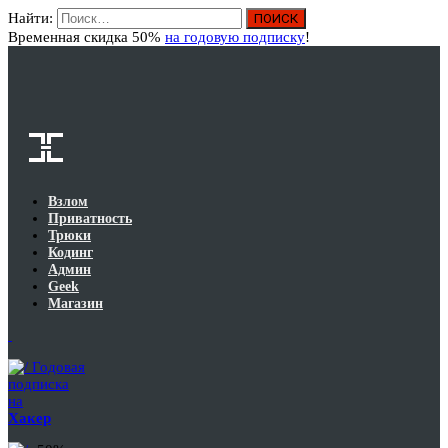
Найти:
Вход
Временная скидка 50%
на годовую подписку
!
Взлом
Приватность
Трюки
Кодинг
Админ
Geek
Магазин
Годовая
подписка
на
Хакер