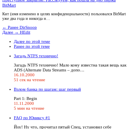
BitMart
Кит (имя изменено в целях конфиденциальности) пользовался BitMart
уже два года и никогда н…
← Ранее
DirSnoop
Далее →
HEdit
Далее по этой теме
Ранее по этой теме
Загадь NTFS технично!
Загадь NTFS технично! Мало кому известна такая вещь как
ADS (Alternate Data Streams – допо…
16.10.2000
51 сек на чтение
Взлом банка по шагам: шаг первый
Part 1: Begin
11.11.2000
5 мин на чтение
FAQ по Юниксу #1
Йоу! Ну что, прочитал пятый Спец, установил себе