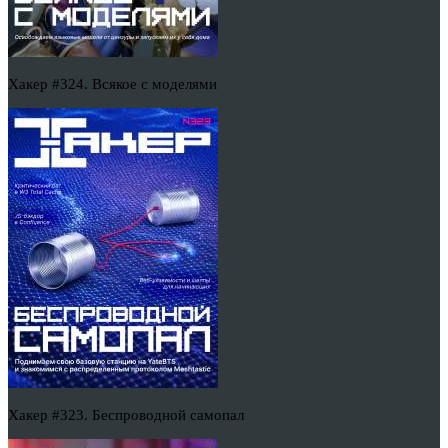
Хакер #324. Всякое с моделями
Хакер #323. Беспроводной самопал