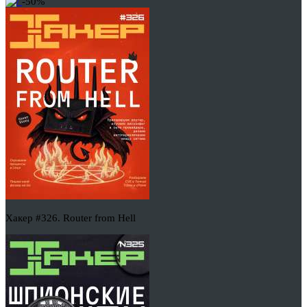
-50%
Хакер #326. Router from Hell