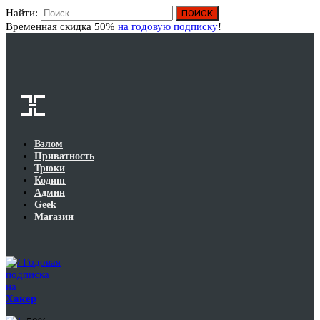
Найти:
Вход
Временная скидка 50%
на годовую подписку
!
Взлом
Приватность
Трюки
Кодинг
Админ
Geek
Магазин
Годовая
подписка
на
Хакер