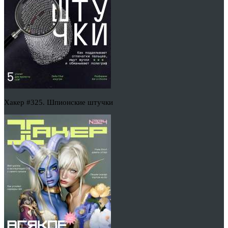
Хакер #325. Шпионские штучки