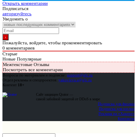
Открыть комментарии
Подписаться
авторизуйтесь
Уведомить о
Пожалуйста, войдите, чтобы прокомментировать
0
комментариев
Старые
Новые
Популярные
Межтекстовые Отзывы
Посмотреть все комментарии
Вопросы по материалам и подписке:
support@glc.ru
Отдел рекламы и спецпроектов:
yakovleva.a@glc.ru
Контент
18+
Сайт защищен Qrator —
самой забойной защитой от DDoS в мире
Подписка для физлиц
Подписка для юрлиц
Реклама на «Хакере»
Контакты