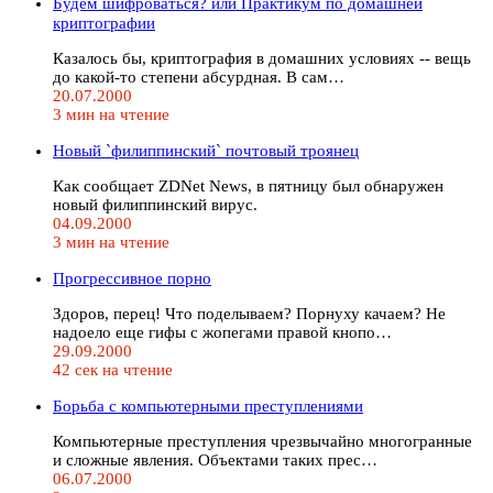
Будем шифроваться? или Практикум по домашней
криптографии
Казалось бы, криптография в домашних условиях -- вещь
до какой-то степени абсурдная. В сам…
20.07.2000
3 мин на чтение
Новый `филиппинский` почтовый троянец
Как сообщает ZDNet News, в пятницу был обнаружен
новый филиппинский вирус.
04.09.2000
3 мин на чтение
Прогрессивное порно
Здоров, перец! Что поделываем? Порнуху качаем? Не
надоело еще гифы с жопегами правой кнопо…
29.09.2000
42 сек на чтение
Борьба с компьютерными преступлениями
Компьютерные преступления чрезвычайно многогранные
и сложные явления. Объектами таких прес…
06.07.2000