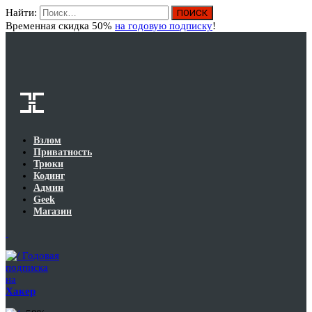
Найти:
Вход
Временная скидка 50%
на годовую подписку
!
Взлом
Приватность
Трюки
Кодинг
Админ
Geek
Магазин
Годовая
подписка
на
Хакер