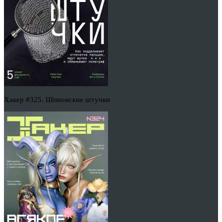
Хакер #325. Шпионские штучки