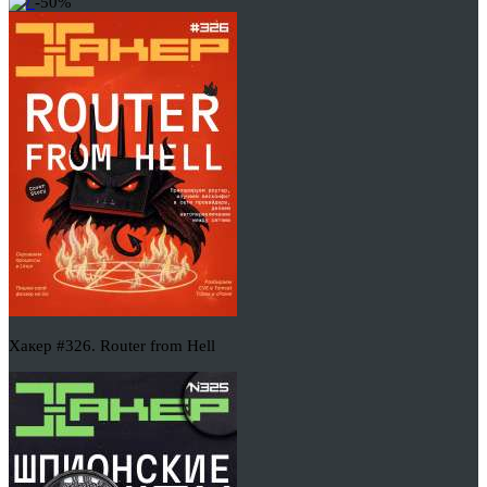
-50%
Хакер #326. Router from Hell