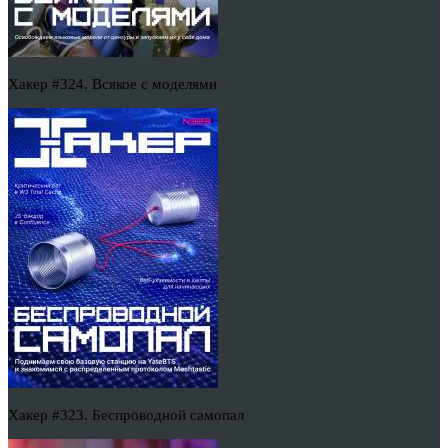
Хакер #324. Всякое с моделями
Хакер #323. Беспроводной самопал