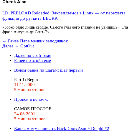
Check Also
LD_PRELOAD Reloaded. Закрепляемся в Linux — от перехвата
функций до руткита BEURK
«Зорко одно лишь сердце. Самого главного глазами не увидишь». Эта
фраза Антуана де Сент-Эк…
← Ранее
Пара мелких заподлянок
Далее →
OptOut
Далее по этой теме
Ранее по этой теме
Взлом банка по шагам: шаг первый
Part 1: Begin
11.11.2000
5 мин на чтение
Прокси в цепочке
САМОЕ ПРОСТОЕ.
24.08.2001
5 мин на чтение
Как самому написать BackDoor: Asm + Delphi #2