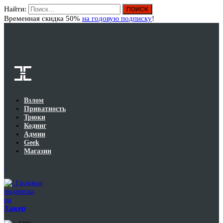
Найти:
Вход
Временная скидка 50%
на годовую подписку
!
Взлом
Приватность
Трюки
Кодинг
Админ
Geek
Магазин
Годовая
подписка
на
Хакер