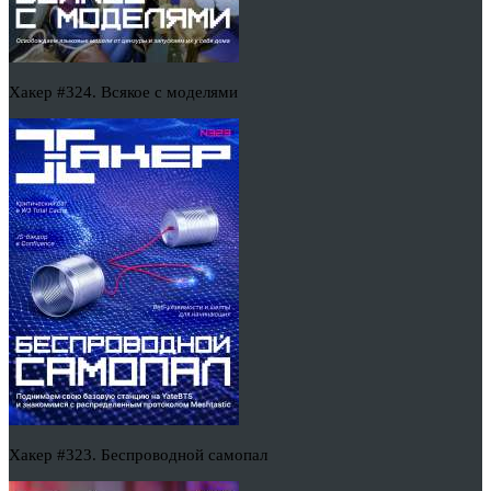
Хакер #324. Всякое с моделями
Хакер #323. Беспроводной самопал