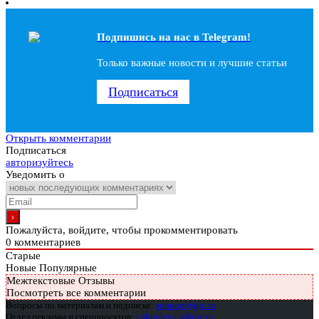
Подпишись на наc в Telegram!
Только важные новости и лучшие статьи
Подписаться
Открыть комментарии
Подписаться
авторизуйтесь
Уведомить о
Пожалуйста, войдите, чтобы прокомментировать
0
комментариев
Старые
Новые
Популярные
Межтекстовые Отзывы
Посмотреть все комментарии
Вопросы по материалам и подписке:
support@glc.ru
Отдел рекламы и спецпроектов:
yakovleva.a@glc.ru