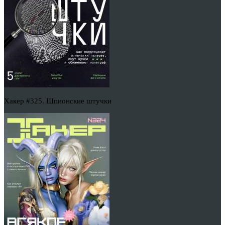
Хакер #325. Шпионские штучки