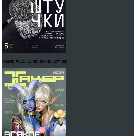
Хакер #325. Шпионские штучки