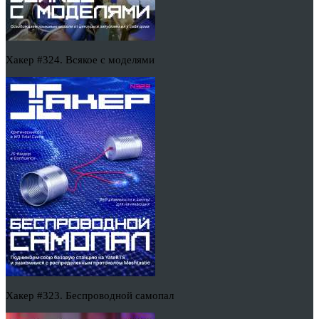
Хакер #324. Всякое с моделями
Хакер #323. Беспроводной самопал