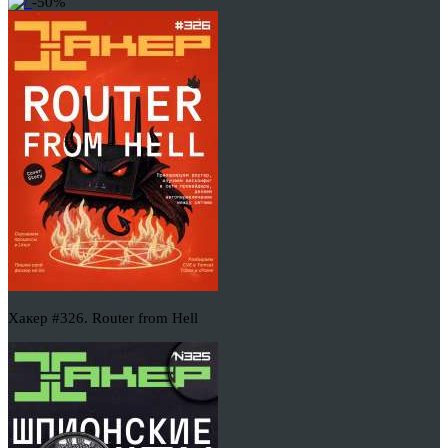
-50%
Хакер #326. Router from Hell