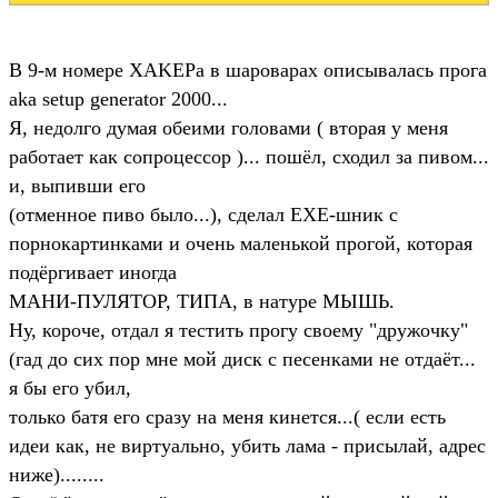
В 9-м номере XAKEPa в шароварах описывалась прога
aka setup generator 2000...
Я, недолго думая обеими головами ( вторая у меня
работает как сопроцессор )... пошёл, сходил за пивом...
и, выпивши его
(отменное пиво было...), сделал EXE-шник с
порнокартинками и очень маленькой прогой, которая
подёргивает иногда
МАНИ-ПУЛЯТОР, ТИПА, в натуре МЫШЬ.
Ну, короче, отдал я тестить прогу своему "дружочку"
(гад до сих пор мне мой диск с песенками не отдаёт...
я бы его убил,
только батя его сразу на меня кинется...( если есть
идеи как, не виртуально, убить лама - присылай, адрес
ниже)........