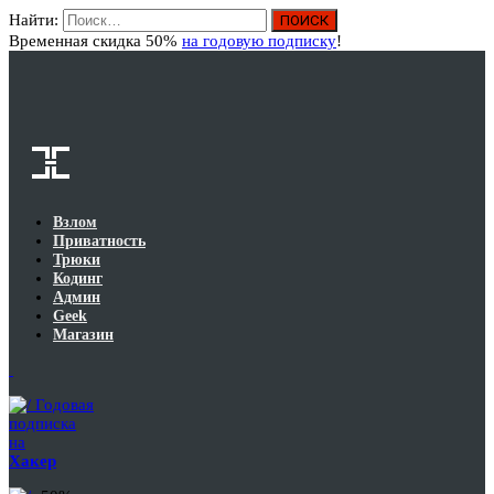
Найти:
Вход
Временная скидка 50%
на годовую подписку
!
Взлом
Приватность
Трюки
Кодинг
Админ
Geek
Магазин
Годовая
подписка
на
Хакер