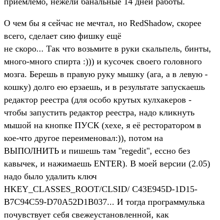
приемлемо, нежели банальные 14 дней работы.
О чем бы я сейчас не мечтал, но RedShadow, скорее
всего, сделает сию фишку ещё
не скоро... Так что возьмите в руки скальпель, бинты,
много-много спирта :))) и кусочек своего головного
мозга. Берешь в правую руку мышку (ага, а в левую -
кошку) долго ею ерзаешь, и в результате запускаешь
редактор реестра (для особо крутых кулхакеров -
чтобы запустить редактор реестра, надо кликнуть
мышой на кнопке ПУСК (хехе, я её ресторатором в
кое-что другое переименовал:)), потом на
ВЫПОЛНИТЬ и пишешь там "regedit", ессно без
кавычек, и нажимаешь ENTER). В моей версии (2.05)
надо было удалить ключ
HKEY_CLASSES_ROOT/CLSID/ C43E945D-1D15-
В7С94С59-D70A52D1B037... И тогда программулька
почувствует себя свежеустановленной, как