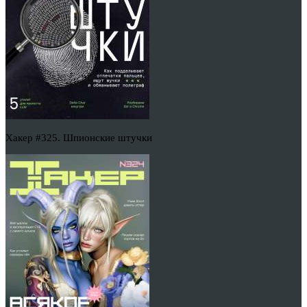
Хакер #325. Шпионские штучки