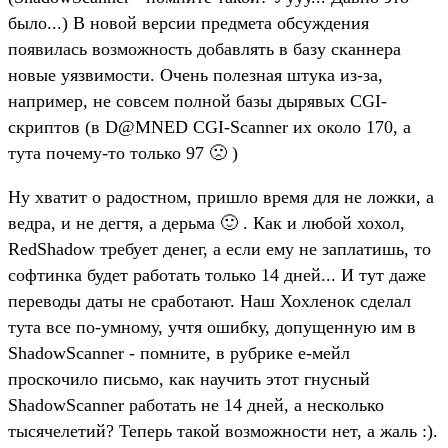
было...) В новой версии предмета обсуждения
появилась возможность добавлять в базу сканнера
новые уязвимости. Очень полезная штука из-за,
например, не совсем полной базы дырявых CGI-
скриптов (в D@MNED CGI-Scanner их около 170, а
тута почему-то только 97 🙁 )
Ну хватит о радостном, пришло время для не ложки, а
ведра, и не дегтя, а дерьма 🙂 . Как и любой хохол,
RedShadow требует денег, а если ему не заплатишь, то
софтинка будет работать только 14 дней... И тут даже
переводы даты не сработают. Наш Хохленок сделал
тута все по-умному, учтя ошибку, допущенную им в
ShadowScanner - помните, в рубрике е-мейл
проскочило письмо, как научить этот гнусный
ShadowScanner работать не 14 дней, а несколько
тысячелетий? Теперь такой возможности нет, а жаль :).