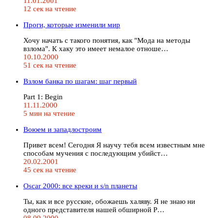
11.01.2001
12 сек на чтение
Проги, которые изменили мир
Хочу начать с такого понятия, как "Мода на методы
взлома". К хаку это имеет немалое отноше…
10.10.2000
51 сек на чтение
Взлом банка по шагам: шаг первый
Part 1: Begin
11.11.2000
5 мин на чтение
Воюем и западлостроим
Привет всем! Сегодня Я научу тебя всем известным мне
способам мучения с последующим убийст…
20.02.2001
45 сек на чтение
Oscar 2000: все креки и s/n планеты
Ты, как и все русские, обожаешь халяву. Я не знаю ни
одного представителя нашей обширной Р…
08.09.2000