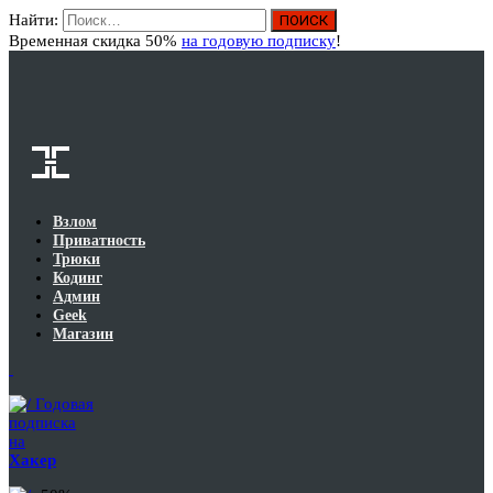
Найти:
Вход
Временная скидка 50%
на годовую подписку
!
Взлом
Приватность
Трюки
Кодинг
Админ
Geek
Магазин
Годовая
подписка
на
Хакер