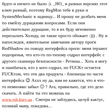
будто и ничего не было :). _НО_ в разных версиях этот
ключ разный, поэтому RegMon тебе в руки и
SystemMechanic в задницу... И прошу не долбать меня
по емейлу дурацкими вопросами. Если они
действительно дурацкие, то я их буду мгновенно
пересылать Холоду, он такие просто обожает :))) . Ну и
напоследок, язвительное замечание автору проги
RedShadow по поводу интерфейса проги: меня терзают
подозренья, что кто-то по-тихому содрал интерфейс с
другого сканнера безопасности - Ретины... Хоть я могу
и ошибаться, кто у кого содрал, но FUCKт остается
FUCKтом, что эти два продукта - близнецы по части
интерфейса 😉 Аххх ну да, вам не кажется, что я что-
то немножко забыл 🙂 ? Ага, правильно, где это дело
скачать. А найти ты это можешь на
www.rsh.kiev.ua
. Смотри не заблудись, целуй кактус,
поливай маму, покедова...