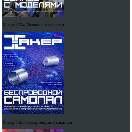
Хакер #324. Всякое с моделями
Хакер #323. Беспроводной самопал