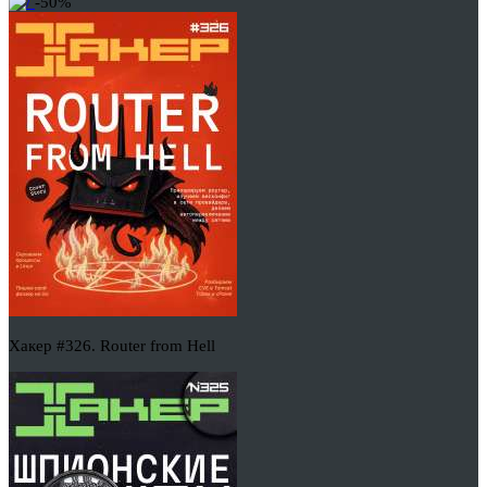
-50%
Хакер #326. Router from Hell