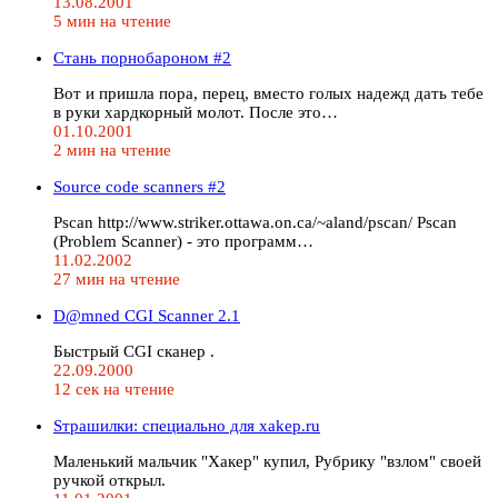
13.08.2001
5 мин на чтение
Стань порнобароном #2
Вот и пришла пора, перец, вместо голых надежд дать тебе
в руки хардкорный молот. После это…
01.10.2001
2 мин на чтение
Source code scanners #2
Pscan http://www.striker.ottawa.on.ca/~aland/pscan/ Pscan
(Problem Scanner) - это программ…
11.02.2002
27 мин на чтение
D@mned CGI Scanner 2.1
Быстрый CGI сканер .
22.09.2000
12 сек на чтение
Sтрашилки: специально для xakep.ru
Маленький мальчик "Хакер" купил, Рубрику "взлом" своей
ручкой открыл.