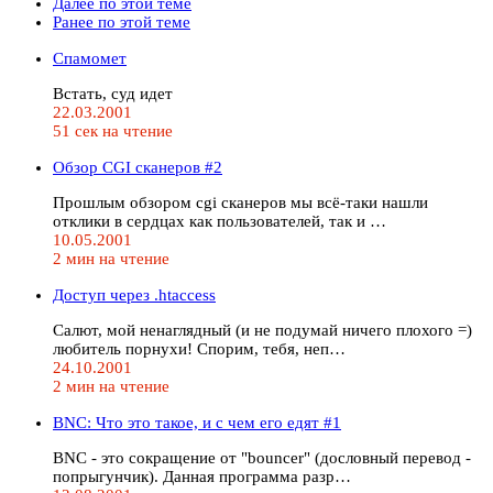
Далее по этой теме
Ранее по этой теме
Спамомет
Встать, суд идет
22.03.2001
51 сек на чтение
Обзор CGI сканеров #2
Прошлым обзором cgi сканеров мы всё-таки нашли
отклики в сердцах как пользователей, так и …
10.05.2001
2 мин на чтение
Доступ через .htaccess
Салют, мой ненаглядный (и не подумай ничего плохого =)
любитель порнухи! Спорим, тебя, неп…
24.10.2001
2 мин на чтение
BNC: Что это такое, и с чем его едят #1
BNC - это сокращение от "bouncer" (дословный перевод -
попрыгунчик). Данная программа разр…