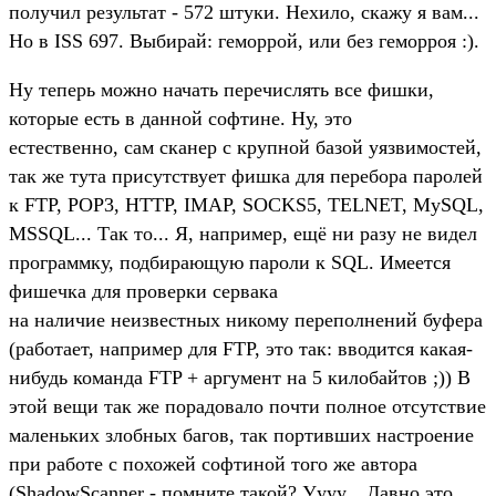
получил результат - 572 штуки. Нехило, скажу я вам...
Но в ISS 697. Выбирай: геморрой, или без геморроя :).
Ну теперь можно начать перечислять все фишки,
которые есть в данной софтине. Ну, это
естественно, сам сканер с крупной базой уязвимостей,
так же тута присутствует фишка для перебора паролей
к FTP, POP3, HTTP, IMAP, SOCKS5, TELNET, MySQL,
MSSQL... Так то... Я, например, ещё ни разу не видел
программку, подбирающую пароли к SQL. Имеется
фишечка для проверки сервака
на наличие неизвестных никому переполнений буфера
(работает, например для FTP, это так: вводится какая-
нибудь команда FTP + аргумент на 5 килобайтов ;)) В
этой вещи так же порадовало почти полное отсутствие
маленьких злобных багов, так портивших настроение
при работе с похожей софтиной того же автора
(ShadowScanner - помните такой? Уууу... Давно это