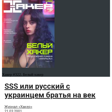
Хакер #322. Белый хакер
SSS или русский с
украинцем братья на век
Журнал «Хакер»
21.03.2001