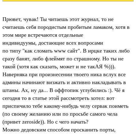
Прювет, чувак! Ты читаешь этот журнал, то не
считаешь себя породистым пробитым ламаком, хотя в
этом мире встречаются отдельные
индивидуумы, достающие всех вопросами
по типу "как сломать www сайт". В ирцке таких либо
сразу банят, либо флеймят по страшному. Но ты не
такой (хотя как сказать, может и не такАЯ %))).
Наверняка при произнесении твоего ника вслух все
админы начинают визжать и активно накладывать в
штаны. Ах, ну да... В оффтопик углубились :). Чё я
сегодня то в статье этой рассмотреть хотел: вот
приспичило тебе какому-нибудь челу сервак поиметь
(по своему желанию или по просьбе самого чела
(привет zeroside)). Но с чего начать?
Можно дедовским способом просканить порты,