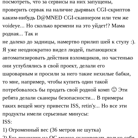
посмотреть, что за сервисы на них запущены,
проверить сервак на наличие дырявых CGI-скриптов
каким-нибудь D@MNED CGI-сканнером или тем же
voideye... Но сколько времени на это уйдет!? Мама
родная... Так и
не далеко до задницы, намертво прилип шей к стулу :).
Я уже неоднократно видел людей, пытающихся
автоматизировать действия взломщиков, но частенько
они углублялись в свой проект, делали его
шароварным и просили за него такие нехилые бабки,
то мне, например, чтобы купить один такой
потребовалось бы продать свой родной комп 🙂 Эти
ребята делали сканеры безопасности... В примеры
таких вещей могу привести ISS, retin'y... Но все эти
продукты имели серьезные минусы:
ISS:
1) Огроменный вес (36 метров не шутка)
2) Без лицензии на ОС можно сканировать только себя