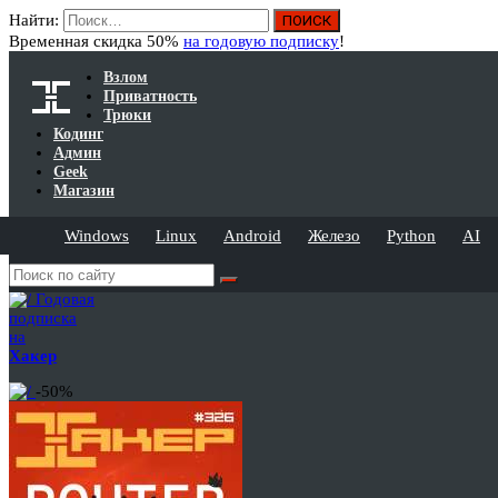
Найти:
Временная скидка 50%
на годовую подписку
!
Взлом
Приватность
Трюки
Кодинг
Админ
Geek
Магазин
Windows
Linux
Android
Железо
Python
AI
Годовая
подписка
на
Хакер
-50%