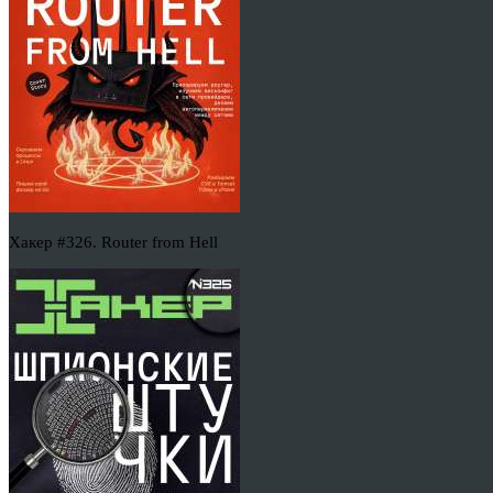
Хакер #326. Router from Hell