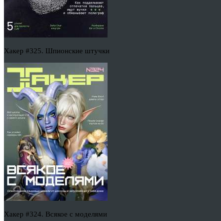
Хакер #325. Шпионские штучки
Хакер #324. Всякое с моделями