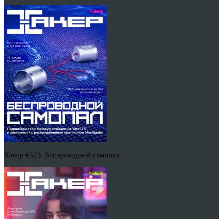
Хакер #323. Беспроводной самопал