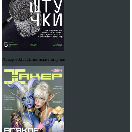
Хакер #325. Шпионские штучки