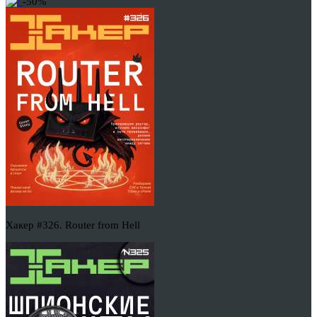
-50%
Хакер #326. Router from Hell