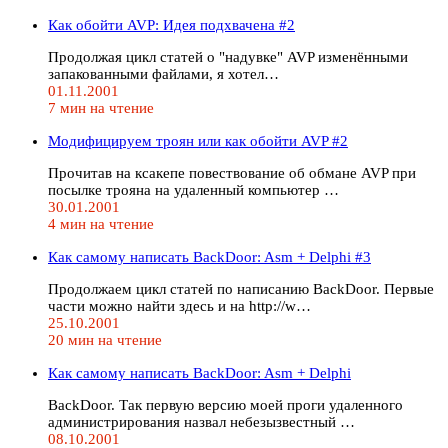
Как обойти AVP: Идея подхвачена #2
Продолжая цикл статей о "надувке" AVP изменёнными
запакованными файлами, я хотел…
01.11.2001
7 мин на чтение
Модифицируем троян или как обойти AVP #2
Прочитав на ксакепе повествование об обмане AVP при
посылке трояна на удаленный компьютер …
30.01.2001
4 мин на чтение
Как самому написать BackDoor: Asm + Delphi #3
Продолжаем цикл статей по написанию BackDoor. Первые
части можно найти здесь и на http://w…
25.10.2001
20 мин на чтение
Как самому написать BackDoor: Asm + Delphi
BackDoor. Так первую версию моей проги удаленного
администрирования назвал небезызвестный …
08.10.2001