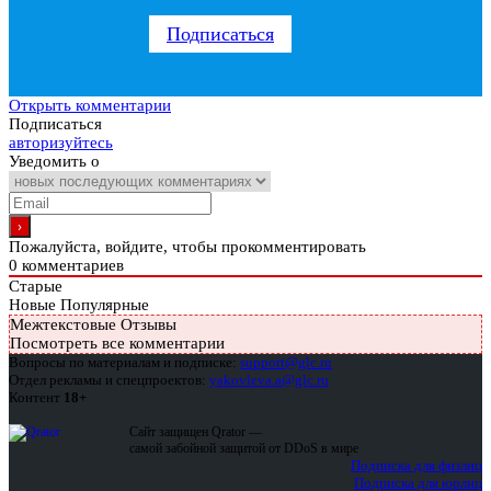
Подписаться
Открыть комментарии
Подписаться
авторизуйтесь
Уведомить о
Пожалуйста, войдите, чтобы прокомментировать
0
комментариев
Старые
Новые
Популярные
Межтекстовые Отзывы
Посмотреть все комментарии
Вопросы по материалам и подписке:
support@glc.ru
Отдел рекламы и спецпроектов:
yakovleva.a@glc.ru
Контент
18+
Сайт защищен Qrator —
самой забойной защитой от DDoS в мире
Подписка для физлиц
Подписка для юрлиц