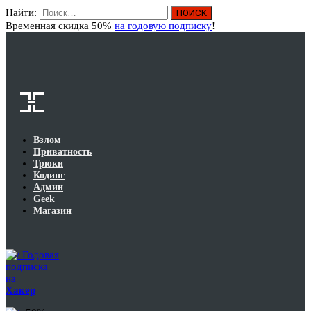
Найти:
Вход
Временная скидка 50%
на годовую подписку
!
Взлом
Приватность
Трюки
Кодинг
Админ
Geek
Магазин
Годовая
подписка
на
Хакер