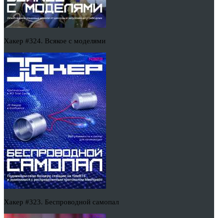
Хакер #324. Всякое с моделями
Хакер #323. Беспроводной самопал