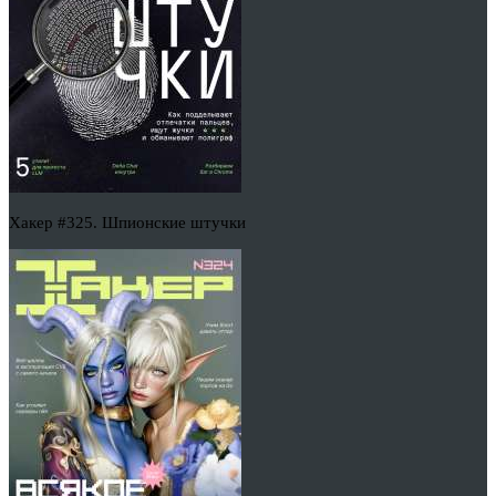
Хакер #325. Шпионские штучки