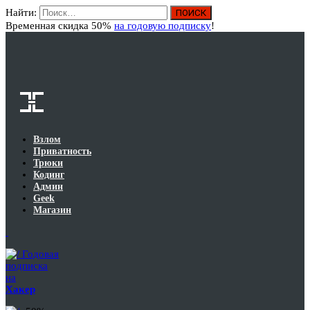
Найти:
Вход
Временная скидка 50%
на годовую подписку
!
Взлом
Приватность
Трюки
Кодинг
Админ
Geek
Магазин
Годовая
подписка
на
Хакер