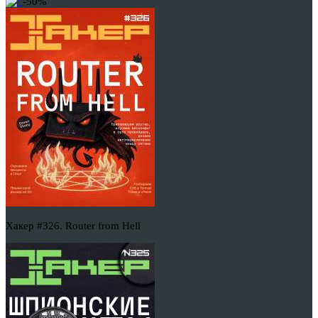
-50%
Хакер #326. Router from Hell