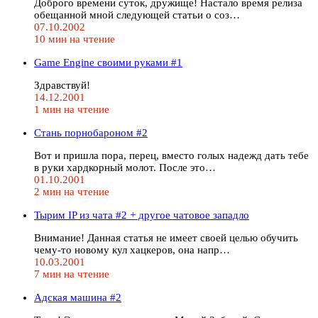
Доброго времени суток, дружище! Настало время релиза
обещанной мной следующей статьи о соз…
07.10.2002
10 мин на чтение
Game Engine своими руками #1
Здравствуй!
14.12.2001
1 мин на чтение
Стань порнобароном #2
Вот и пришла пора, перец, вместо голых надежд дать тебе
в руки хардкорный молот. После это…
01.10.2001
2 мин на чтение
Тырим IP из чата #2 + другое чатовое западло
Внимание! Данная статья не имеет своей целью обучить
чему-то новому кул хацкеров, она напр…
10.03.2001
7 мин на чтение
Адская машина #2