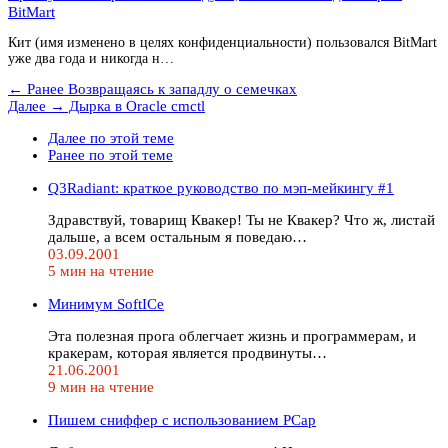
BitMart
Кит (имя изменено в целях конфиденциальности) пользовался BitMart
уже два года и никогда н…
← Ранее
Возвращаясь к западлу о семечках
Далее →
Дырка в Oracle cmctl
Далее по этой теме
Ранее по этой теме
Q3Radiant: краткое руководство по мэп-мейкингу #1
Здравствуй, товарищ Квакер! Ты не Квакер? Что ж, листай
дальше, а всем остальным я поведаю…
03.09.2001
5 мин на чтение
Минимум SoftICe
Эта полезная прога облегчает жизнь и программерам, и
кракерам, которая является продвинуты…
21.06.2001
9 мин на чтение
Пишем сниффер с использованием PCap