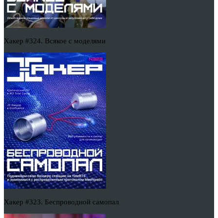
Хакер #324. Всякое с моделями
Хакер #323. Беспроводной самопал