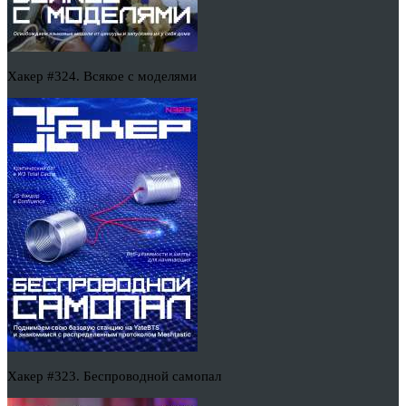
Хакер #324. Всякое с моделями
Хакер #323. Беспроводной самопал