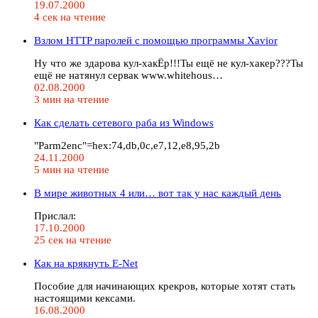
19.07.2000
4 сек на чтение
Взлом HTTP паролей с помощью программы Xavior
Ну что же здарова кул-хакЁр!!!Ты ещё не кул-хакер???Ты
ещё не натянул сервак www.whitehous…
02.08.2000
3 мин на чтение
Как сделать сетевого раба из Windows
"Parm2enc"=hex:74,db,0c,e7,12,e8,95,2b
24.11.2000
5 мин на чтение
В мире животных 4 или… вот так у нас каждый день
Прислал:
17.10.2000
25 сек на чтение
Как на крякнуть Е-Net
Пособие для начинающих крекров, которые хотят стать
настоящими кексами.
16.08.2000