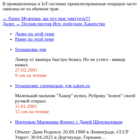
В промышленных и IoT-системах привилегированные операции часто
завязаны не на обычные прав…
← Ранее
Мужчина, вы что мне диктуетe!!!
Далее →
Поэзия против Игр: победило Хакерство
Далее по этой теме
Ранее по этой теме
Sтрашилки дня
Ламер от квакера быстро бежал, Но не успел - квакер
нажал.
27.02.2001
9 сек на чтение
Sтрашилки: специально для xakep.ru
Маленький мальчик "Хакер" купил, Рубрику "взлом" своей
ручкой открыл.
11.01.2001
12 сек на чтение
Интервью Марианны Флорес с Даней Шеповаловым
Объект: Даня Родился: 20.09.1980 в Ленинграде, СССР
Умрет: 30.04.2025 в Дортмунде, Германи…