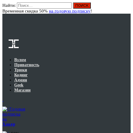
Найти:
Вход
Временная скидка 50%
на годовую подписку
!
Взлом
Приватность
Трюки
Кодинг
Админ
Geek
Магазин
Годовая
подписка
на
Хакер