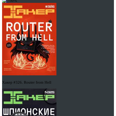
-50%
Хакер #326. Router from Hell