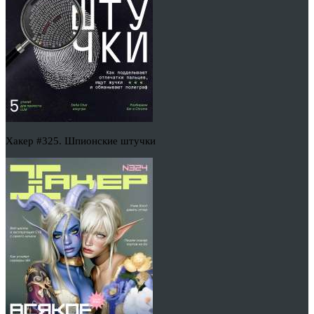
Хакер #325. Шпионские штучки