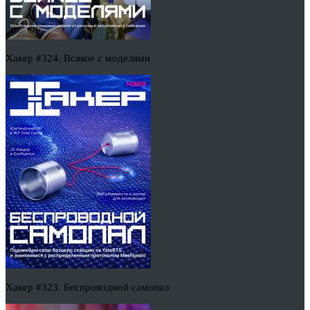
Хакер #324. Всякое с моделями
Хакер #323. Беспроводной самопал