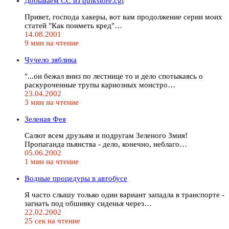
Добываем СС из quikstore.cgi
Привет, господа хакеры, вот вам продолжение серии моих
статей "Как поиметь кред"…
14.08.2001
9 мин на чтение
Чучело зяблика
"...он бежал вниз по лестнице то и дело спотыкаясь о
раскуроченные трупы кариозных монстро…
23.04.2002
3 мин на чтение
Зеленая Фея
Салют всем друзьям и подругам Зеленого Змия!
Пропаганда пьянства - дело, конечно, неблаго…
05.06.2002
1 мин на чтение
Водные процедуры в автобусе
Я часто слышу только один вариант западла в транспорте -
загнать под обшивку сиденья через…
22.02.2002
25 сек на чтение