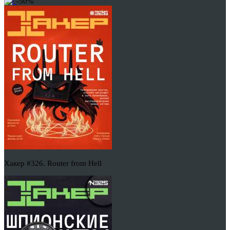
-50%
Хакер #326. Router from Hell