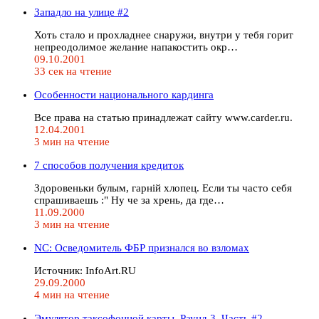
Западло на улице #2
Хоть стало и прохладнее снаружи, внутри у тебя горит
непреодолимое желание напакостить окр…
09.10.2001
33 сек на чтение
Особенности национального кардинга
Все права на статью принадлежат сайту www.carder.ru.
12.04.2001
3 мин на чтение
7 способов получения кредиток
Здоровеньки булым, гарнiй хлопец. Если ты часто себя
спрашиваешь :" Ну че за хрень, да где…
11.09.2000
3 мин на чтение
NC: Осведомитель ФБР признался во взломах
Истoчник: InfoArt.RU
29.09.2000
4 мин на чтение
Эмулятор таксофонной карты. Раунд 3. Часть #2