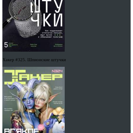
Хакер #325. Шпионские штучки