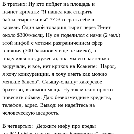
В третьих: Ну кто пойдет на площадь и
начнет кричать: "Я нашел как стырить
бабла, тырьте и вы"!?? Это срать себе в
карман. Один мой товарищ тырит через И-нет
около $300/месяц. Ну он поделился с нами (2 чел.)
этой инфой с четким разграничением сфер
влияния (300 бакинов я еще не имею), а
поделился по-дружески, т.к. мы его частенько
выручали, и все, нет криков на Ксакепе: "Народ,
я хочу конкуренции, я хочу иметь как можно
меньше баксов". Слышу-слышу: хакерское
братство, взаимопомощь. Ну так можно просто
повесить объяву: Даю безвозмездные кредиты,
телефон, адрес. Вывод: не надейтесь на
человеческую щедрость.
В четвертых: "Держите инфу про креды
на PGP-disks, или на дисках Бесткрипта" - тоже