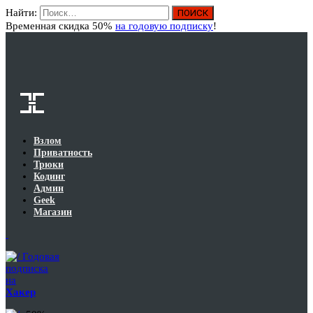
Найти:
Вход
Временная скидка 50%
на годовую подписку
!
Взлом
Приватность
Трюки
Кодинг
Админ
Geek
Магазин
Годовая
подписка
на
Хакер