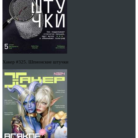
Хакер #325. Шпионские штучки