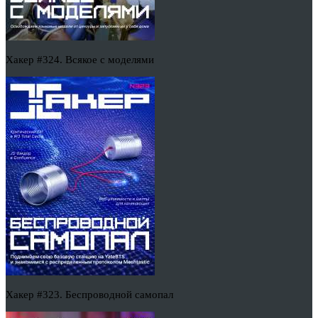
Хакер #324. Всякое с моделями
Хакер #323. Беспроводной самопал