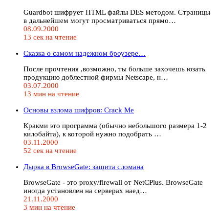
Guardbot шифрует HTML файлы DES методом. Страницы
в дальнейшем могут просматриваться прямо…
08.09.2000
13 сек на чтение
Сказка о самом надежном броузере…
После прочтения ,возможно, ты больше захочешь юзать
продукцию доблестной фирмы Netscape, н…
03.07.2000
13 мин на чтение
Основы взлома шифров: Crack Me
Кракми это программа (обычно небольшого размера 1-2
килобайта), к которой нужно подобрать …
03.11.2000
52 сек на чтение
Дырка в BrowseGate: защита сломана
BrowseGate - это proxy/firewall от NetCPlus. BrowseGate
иногда установлен на серверах наед…
21.11.2000
3 мин на чтение