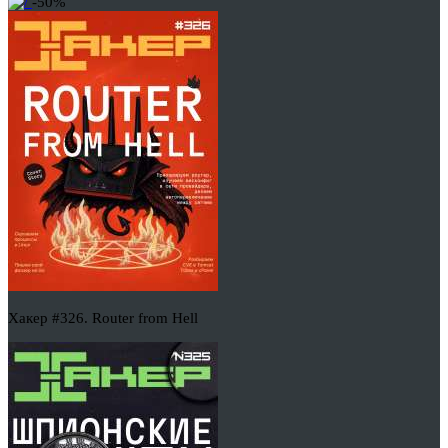
-50%
Хакер #326. Router from Hell