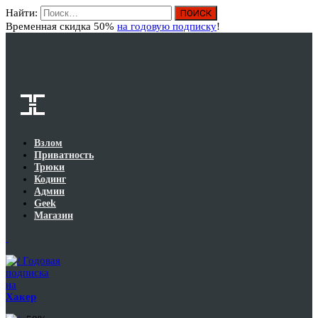
Найти:
Вход
Временная скидка 50%
на годовую подписку
!
Взлом
Приватность
Трюки
Кодинг
Админ
Geek
Магазин
Годовая
подписка
на
Хакер