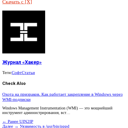
Скачать с [X]
Журнал «Хакер»
Теги:
Софт
Статьи
Check Also
Охота на призраков. Как работает закрепление в Windows через
WMI-подписки
Windows Management Instrumentation (WMI) — это мощнейший
инструмент администрирования, вст…
← Ранее
UIN2IP
Далее →
Уязвимость в /usr/bin/pppd