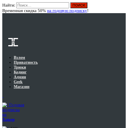
Найти:
Вход
Временная скидка 50%
на годовую подписку
!
Взлом
Приватность
Трюки
Кодинг
Админ
Geek
Магазин
Годовая
подписка
на
Хакер