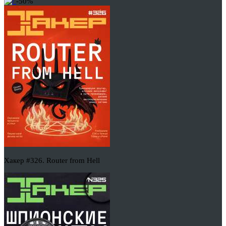
-50%
Хакер #326. Router from Hell