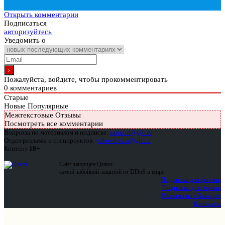
Открыть комментарии
Подписаться
авторизуйтесь
Уведомить о
Пожалуйста, войдите, чтобы прокомментировать
0
комментариев
Старые
Новые
Популярные
Межтекстовые Отзывы
Посмотреть все комментарии
Вопросы по материалам и подписке:
support@glc.ru
Отдел рекламы и спецпроектов:
yakovleva.a@glc.ru
Контент
18+
Сайт защищен Qrator —
самой забойной защитой от DDoS в мире
Подписка для физлиц
Подписка для юрлиц
Реклама на «Хакере»
Контакты