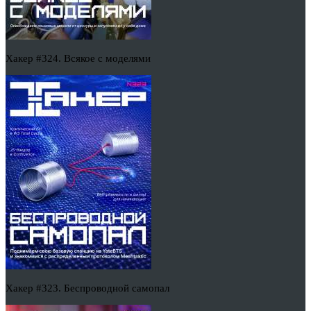
Хакер #324. Всякое с моделями
Хакер #323. Беспроводной самопал