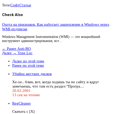
Теги:
Софт
Статьи
Check Also
Охота на призраков. Как работает закрепление в Windows через
WMI-подписки
Windows Management Instrumentation (WMI) — это мощнейший
инструмент администрирования, вст…
← Ранее
Anti-BO
Далее →
Tone Loc
Далее по этой теме
Ранее по этой теме
Убийца жестких дисков
Хе-хе.. блин, вот, когда ходишь ты по сайту и вдруг
замечаешь, что там есть раздел "Програ…
20.02.2001
13 сек на чтение
RegCleaner
Скачать с [X]