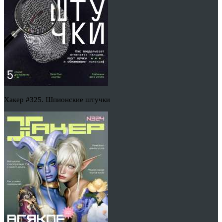
Хакер #325. Шпионские штучки