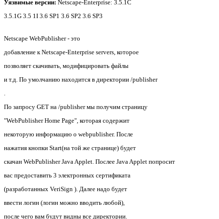
Уязвимые версии:
Netscape-Enterprise: 3.5.1C
3.5.1G 3.5 1I 3.6 SP1 3.6 SP2 3.6 SP3
Netscape WebPublisher - это
добавление к Netscape-Enterprise servers, которое
позволяет скачивать, модифицировать файлы
и т.д. По умолчанию находится в директории /publisher
.
По запросу GET на /publisher мы получим страницу
"WebPublisher Home Page", которая содержит
некоторую информацию о webpublisher. После
нажатия кнопки Start(на той же странице) будет
скачан WebPublisher Java Applet. Послеe Java Applet попросит
вас предоставить 3 электронных сертификата
(разработанных VeriSign ). Далее надо будет
ввести логин (логин можно вводить любой),
после чего вам будут видны все директории.