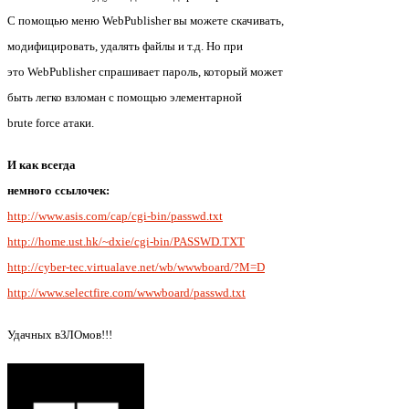
С помощью меню WebPublisher вы можете скачивать,
модифицировать, удалять файлы и т.д. Но при
это WebPublisher спрашивает пароль, который может
быть легко взломан с помощью элементарной
brute force атаки.
И как всегда
немного ссылочек:
http://www.asis.com/cap/cgi-bin/passwd.txt
http://home.ust.hk/~dxie/cgi-bin/PASSWD.TXT
http://cyber-tec.virtualave.net/wb/wwwboard/?M=D
http://www.selectfire.com/wwwboard/passwd.txt
Удачных вЗЛОмов!!!