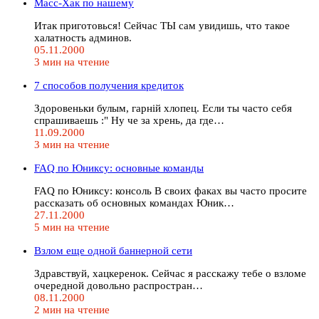
Масс-Хак по нашему
Итак приготовься! Сейчас ТЫ сам увидишь, что такое
халатность админов.
05.11.2000
3 мин на чтение
7 способов получения кредиток
Здоровеньки булым, гарнiй хлопец. Если ты часто себя
спрашиваешь :" Ну че за хрень, да где…
11.09.2000
3 мин на чтение
FAQ по Юниксу: основные команды
FAQ по Юниксу: консоль В своих факах вы часто просите
рассказать об основных командах Юник…
27.11.2000
5 мин на чтение
Взлом еще одной баннерной сети
Здравствуй, хацкеренок. Сейчас я расскажу тебе о взломе
очередной довольно распростран…
08.11.2000
2 мин на чтение