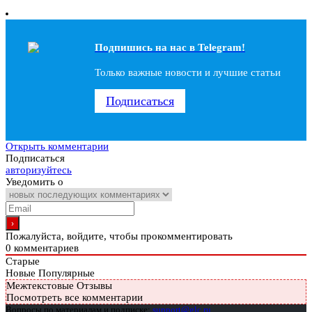
Подпишись на наc в Telegram!
Только важные новости и лучшие статьи
Подписаться
Открыть комментарии
Подписаться
авторизуйтесь
Уведомить о
Пожалуйста, войдите, чтобы прокомментировать
0
комментариев
Старые
Новые
Популярные
Межтекстовые Отзывы
Посмотреть все комментарии
Вопросы по материалам и подписке:
support@glc.ru