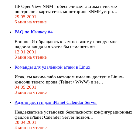
HP OpenView NNM - обеспечивает автоматическое
построение карты сети, мониторинг SNMP устро…
29.05.2001
6 мин на чтение
FAQ по Юниксу #4
Вопрос: Я обращаюсь к вам по такому поводу: мне
надоела винда и я хотел бы изменить оп…
12.01.2001
3 мин на чтение
Команды для удалённой атаки в Linux
Итак, ты каким-либо методом имеешь доступ к Linux-
консоли твоего прова (Telnet / WWW) и ве…
04.05.2001
3 мин на чтение
Админ доступ для iPlanet Calendar Server
Неадекватные установки безопасности конфигурационных
файлов iPlanet Calender Server позвол…
20.04.2001
4 мин на чтение