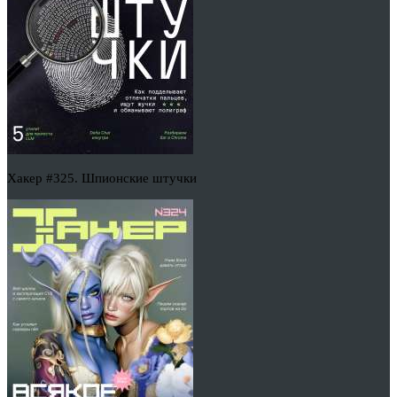
Хакер #325. Шпионские штучки