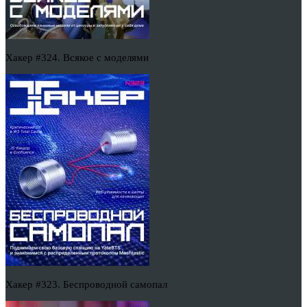
Хакер #324. Всякое с моделями
Хакер #323. Беспроводной самопал