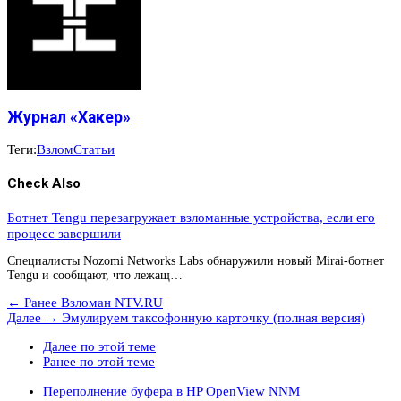
Журнал «Хакер»
Теги:
Взлом
Статьи
Check Also
Ботнет Tengu перезагружает взломанные устройства, если его
процесс завершили
Специалисты Nozomi Networks Labs обнаружили новый Mirai-ботнет
Tengu и сообщают, что лежащ…
← Ранее
Взломан NTV.RU
Далее →
Эмулируем таксофонную карточку (полная версия)
Далее по этой теме
Ранее по этой теме
Переполнение буфера в HP OpenView NNM