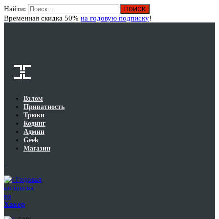
Найти:
Вход
Временная скидка 50%
на годовую подписку
!
Взлом
Приватность
Трюки
Кодинг
Админ
Geek
Магазин
Годовая
подписка
на
Хакер