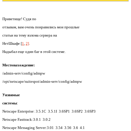
Приветище! Судя по
отзывам, вам очень понравились мои прошлые
статьи на тему взлома сервера на
НетШкафе [
1
,
2]
.
Надыбал еще один баг в этой системе.
Местонахождение:
/admin-serv/config/admpw
/opt/netscape/suitespot/admin-serv/config/admpw
Уязвимые
системы
:
Netscape Enterprise: 3.5.1C 3.5.1I 3.6SP1 3.6SP2 3.6SP3
Netscape Fasttrack:3.0.1 3.0.2
Netscape Messaging Server:3.01 3.54 3.56 3.6 4.1