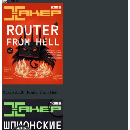
-50%
Хакер #326. Router from Hell