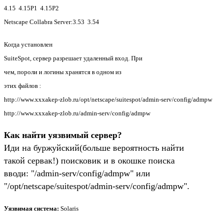
4.15 4.15P1 4.15P2
Netscape Collabra Server:3.53 3.54
Когда установлен
SuiteSpot, сервер разрешает удаленный вход. При
чем, пороли и логины хранятся в одном из
этих файлов :
http://www.xxxakep-zlob.ru/opt/netscape/suitespot/admin-serv/config/admpw
http://www.xxxakep-zlob.ru/admin-serv/config/admpw
Как найти уязвимый сервер?
Иди на буржуйский(больше вероятность найти
такой сервак!) поисковик и в окошке поиска
вводи: "/admin-serv/config/admpw" или
"/opt/netscape/suitespot/admin-serv/config/admpw".
Уязвимая система:
Solaris