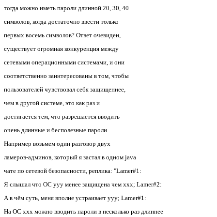
тогда можно иметь пароли длинной 20, 30, 40
символов, когда достаточно ввести только
первых восемь символов? Ответ очевиден,
существует огромная конкуренция между
сетевыми операционными системами, и они
соответственно заинтересованы в том, чтобы
пользователей чувствовал себя защищеннее,
чем в другой системе, это как раз и
достигается тем, что разрешается вводить
очень длинные и бесполезные пароли.
Например возьмем один разговор двух
ламеров-админов, который я застал в одном java
чате по сетевой безопасности, реплика: "Lamer#1:
Я слышал что ОС yyy менее защищена чем xxx; Lamer#2:
А в чём суть, меня вполне устраивает yyy; Lamer#1:
На ОС xxx можно вводить пароли в несколько раз длиннее