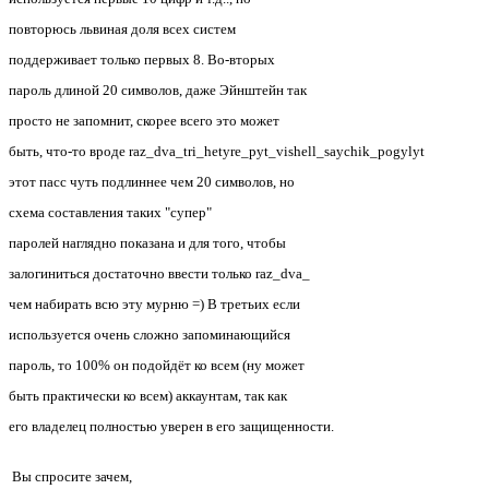
повторюсь львиная доля всех систем
поддерживает только первых 8. Во-вторых
пароль длиной 20 символов, даже Эйнштейн так
просто не запомнит, скорее всего это может
быть, что-то вроде raz_dva_tri_hetyre_pyt_vishell_saychik_pogylyt
этот пасс чуть подлиннее чем 20 символов, но
схема составления таких "супер"
паролей наглядно показана и для того, чтобы
залогиниться достаточно ввести только raz_dva_
чем набирать всю эту мурню =) В третьих если
используется очень сложно запоминающийся
пароль, то 100% он подойдёт ко всем (ну может
быть практически ко всем) аккаунтам, так как
его владелец полностью уверен в его защищенности.
Вы спросите зачем,