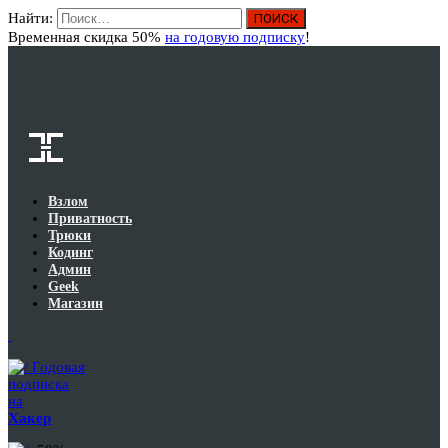
Найти:
Вход
Временная скидка 50%
на годовую подписку
!
Взлом
Приватность
Трюки
Кодинг
Админ
Geek
Магазин
Годовая
подписка
на
Хакер