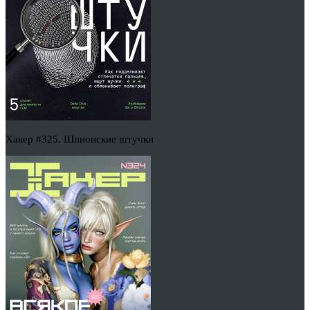
Хакер #325. Шпионские штучки