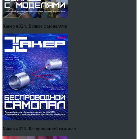
Хакер #324. Всякое с моделями
Хакер #323. Беспроводной самопал