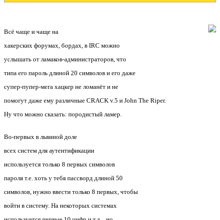
Всё чаще и чаще на
хакерских форумах, бордах, в IRC можно
услышать от ламаков-администраторов, что
типа его пароль длиной 20 символов и его даже
супер-пупер-мега хацкер не ломанёт и не
помогут даже ему различные CRACK v.5 и John The Riper.
Ну что можно сказать: породистый ламер.
Во-первых в львиной доле
всех систем для аутентификации
используется только 8 первых символов
пароля т.е. хоть у тебя пассворд длиной 50
символов, нужно ввести только 8 первых, чтобы
войти в систему. На некоторых cистемах
используется первые 10 цифр и т.д.., но