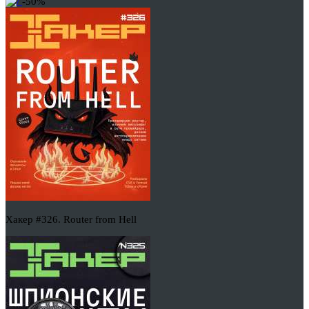
-50%
Хакер #326. Router from Hell