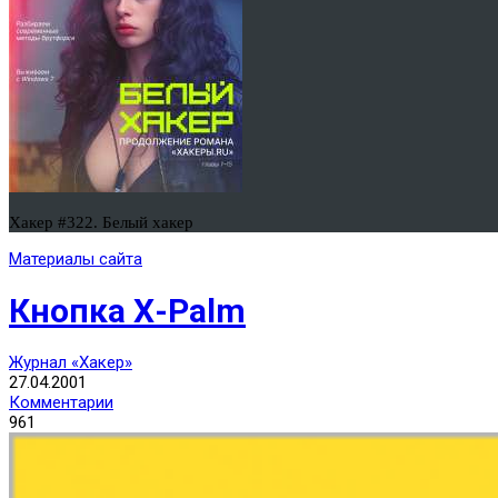
Хакер #322. Белый хакер
Материалы сайта
Кнопка Х-Palm
Журнал «Хакер»
27.04.2001
Комментарии
961