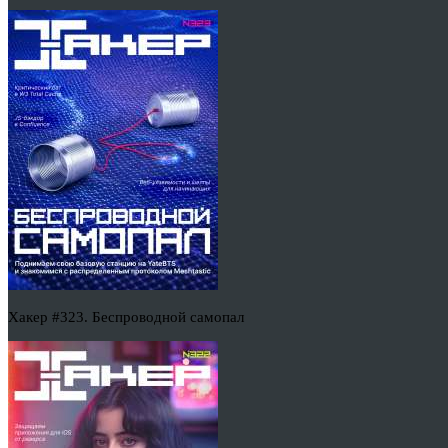
Хакер #323. Беспроводной самопал