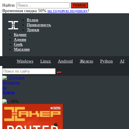
Найти:
Временная скидка 50%
на годовую подписку
!
Взлом
Приватность
Трюки
Кодинг
Админ
Geek
Магазин
Windows
Linux
Android
Железо
Python
AI
Годовая
подписка
на
Хакер
-50%