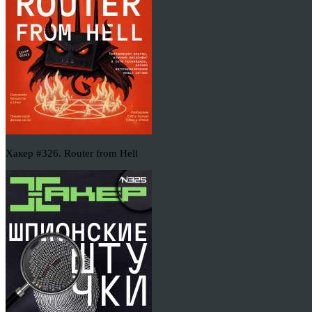
Хакер #326. Router from Hell