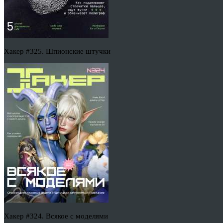
Хакер #325. Шпионские штучки
Хакер #324. Всякое с моделями