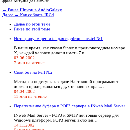
фраза Антуана де Сент-Эк…
← Ранее
Шпион в AudioGalaxy
Далее →
Как собрать IRCd
Далее по этой теме
Ранее по этой теме
Интегрируем perl и tcl для eggdrop: sms.tcl №1
В наше время, как сказал Sintez в предновогоднем номере
X, каждый человек должен иметь 7 в…
03.06.2002
7 мин на чтение
Свой бот на Perl №2
Методы и подступы к задаче Настоящий программист
должен придерживаться двух основных прав…
04.04.2002
11 мин на чтение
Переполнение буфера в POP3 сервере в INweb Mail Server
INweb Mail Server - POP3 и SMTP почтовый сервер для
Windows платформ. POP3 server, включен…
14.11.2002
5 мин на чтение