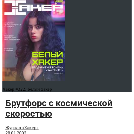
Хакер #322. Белый хакер
Брутфорс с космической
скоростью
Журнал «Хакер»
28.01.2002