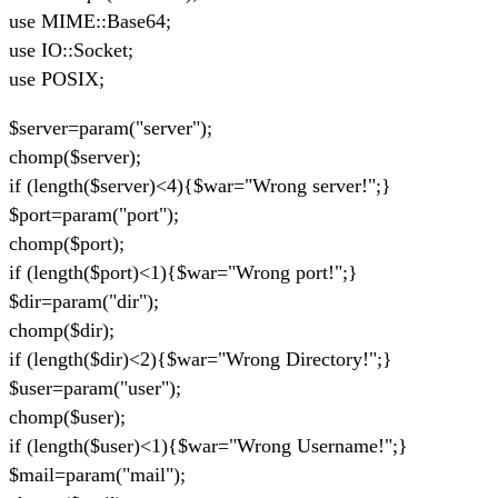
use MIME::Base64;
use IO::Socket;
use POSIX;
$server=param("server");
chomp($server);
if (length($server)<4){$war="Wrong server!";}
$port=param("port");
chomp($port);
if (length($port)<1){$war="Wrong port!";}
$dir=param("dir");
chomp($dir);
if (length($dir)<2){$war="Wrong Directory!";}
$user=param("user");
chomp($user);
if (length($user)<1){$war="Wrong Username!";}
$mail=param("mail");