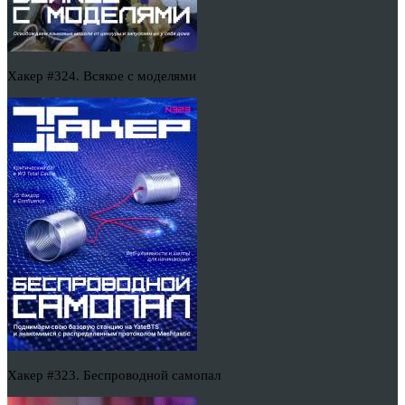
Хакер #324. Всякое с моделями
Хакер #323. Беспроводной самопал