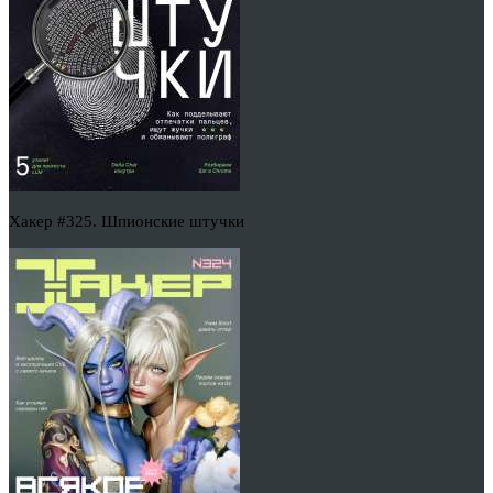
Хакер #325. Шпионские штучки