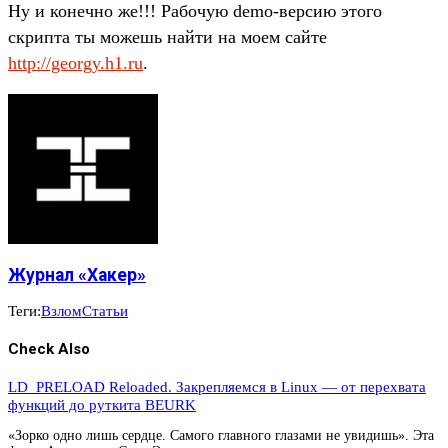
Ну и конечно же!!! Рабочую demo-версию этого
скрипта ты можешь найти на моем сайте
http://georgy.h1.ru
.
Журнал «Хакер»
Теги:
Взлом
Статьи
Check Also
LD_PRELOAD Reloaded. Закрепляемся в Linux — от перехвата
функций до руткита BEURK
«Зорко одно лишь сердце. Самого главного глазами не увидишь». Эта