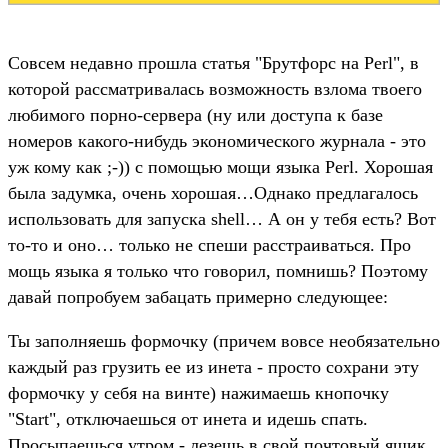
Совсем недавно прошла статья "Брутфорс на Perl", в
которой рассматривалась возможность взлома твоего
любимого порно-сервера (ну или доступа к базе
номеров какого-нибудь экономического журнала - это
уж кому как ;-)) с помощью мощи языка Perl. Хорошая
была задумка, очень хорошая…Однако предлагалось
использовать для запуска shell… А он у тебя есть? Вот
то-то и оно… только не спеши расстраиваться. Про
мощь языка я только что говорил, помнишь? Поэтому
давай попробуем забацать примерно следующее:
Ты заполняешь формочку (причем вовсе необязательно
каждый раз грузить ее из инета - просто сохрани эту
формочку у себя на винте) нажимаешь кнопочку
"Start", отключаешься от инета и идешь спать.
Просыпаешься утром - лезешь в свой почтовый ящик