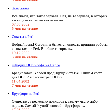
Зазеркалье
Все знают, что такое зеркала. Нет, не те зеркала, в которых
вы видите вечно не выспавшую…
07.06.2002
5 мин на чтение
Сокеты в Perl
Добрый день! Сегодня я бы хотел описать принцип работы
с сокетами в Perl. Вообще говоря, п…
19.12.2002
3 мин на чтение
шКодим DDoS cофт на Перле
Бредисловие В своей предыдущей статье "Пишем софт
для DDoS" я рассмотрел DDoS …
11.04.2002
7 мин на чтение
Брутфорс на Perl
Существует несколько подходов к взлому чьего-либо
пароля. Самый "тупой" способ - брутфорс …
17.01.2002