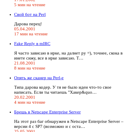
5 мин на чтение
Свой бот на Perl
Дарова перец!
05.04.2001
17 мин на чтение
Fake Reply в mIRC
Я часто зависаю в ирке, на далнет ру =), точнее, скока в
инете сижу, все в ирке зависаю. Т…
21.08.2001
8 мин на чтение
Опять же сканер на Perl-е
Типа дарова кодер. У тя не было идеи что-то свое
написать. Если ты читаешь "Хакер&quo…
20.02.2001
4 мин на чтение
Брешь в Netscape Enterprise Server
На этот раз баг обнаружен в Netscape Enterprise Server –
версии 4 с SP7 (возможно и с оста…
25.05.2001