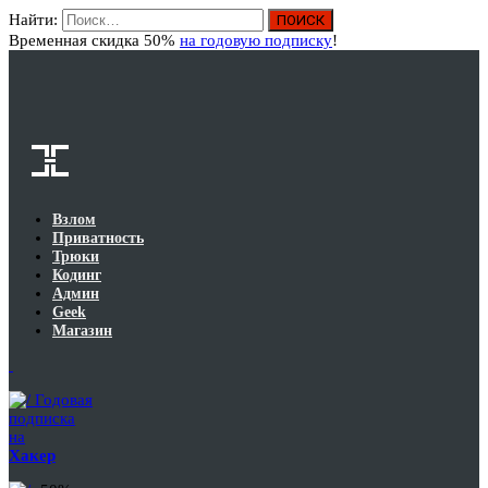
Найти:
Вход
Временная скидка 50%
на годовую подписку
!
Взлом
Приватность
Трюки
Кодинг
Админ
Geek
Магазин
Годовая
подписка
на
Хакер