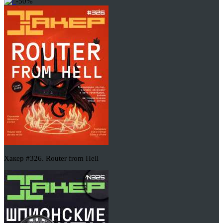
-50%
Хакер #326. Router from Hell