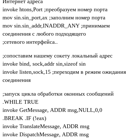
Интернет адреса
invoke htons,Port ;преобразуем номер порта
mov sin.sin_port,ax ;заполним номер порта
mov sin.sin_addr,INADDR_ANY ;принимаем
соединения с любого подходящего
;сетевого интерфейса..
;сопоставим нашему сокету локальный адрес
invoke bind, sock,addr sin,sizeof sin
invoke listen,sock,15 ;переходим в режим ожидания
соединения
;запуск цикла обработки оконных сообщений
.WHILE TRUE
invoke GetMessage, ADDR msg,NULL,0,0
.BREAK .IF (!eax)
invoke TranslateMessage, ADDR msg
invoke DispatchMessage, ADDR msg