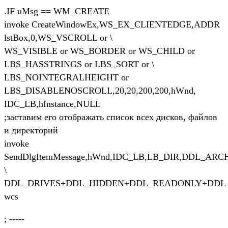
.IF uMsg == WM_CREATE
invoke CreateWindowEx,WS_EX_CLIENTEDGE,ADDR
lstBox,0,WS_VSCROLL or \
WS_VISIBLE or WS_BORDER or WS_CHILD or
LBS_HASSTRINGS or LBS_SORT or \
LBS_NOINTEGRALHEIGHT or
LBS_DISABLENOSCROLL,20,20,200,200,hWnd,
IDC_LB,hInstance,NULL
;заставим его отображать список всех дисков, файлов
и директорий
invoke
SendDlgItemMessage,hWnd,IDC_LB,LB_DIR,DDL_A
\
DDL_DRIVES+DDL_HIDDEN+DDL_READONLY+DDL_
wcs
; -----