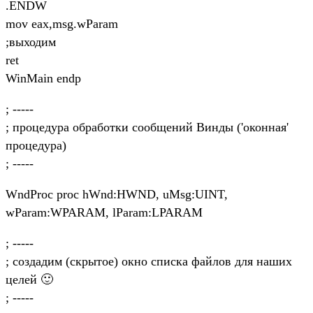
.ENDW
mov eax,msg.wParam
;выходим
ret
WinMain endp
; -----
; процедура обработки сообщений Винды ('оконная'
процедура)
; -----
WndProc proc hWnd:HWND, uMsg:UINT,
wParam:WPARAM, lParam:LPARAM
; -----
; создадим (скрытое) окно списка файлов для наших
целей 🙂
; -----