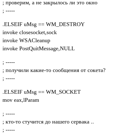
; проверим, а не закрылось ли это окно
; -----
.ELSEIF uMsg == WM_DESTROY
invoke closesocket,sock
invoke WSACleanup
invoke PostQuitMessage,NULL
; -----
; получили какие-то сообщения от сокета?
; -----
.ELSEIF uMsg == WM_SOCKET
mov eax,lParam
; -----
; кто-то стучится до нашего сервака ..
; -----