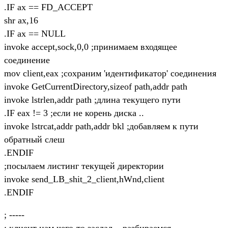
.IF ax == FD_ACCEPT
shr ax,16
.IF ax == NULL
invoke accept,sock,0,0 ;принимаем входящее
соединение
mov client,eax ;сохраним 'идентификатор' соединения
invoke GetCurrentDirectory,sizeof path,addr path
invoke lstrlen,addr path ;длина текущего пути
.IF eax != 3 ;если не корень диска ..
invoke lstrcat,addr path,addr bkl ;добавляем к пути
обратный слеш
.ENDIF
;посылаем листинг текущей директории
invoke send_LB_shit_2_client,hWnd,client
.ENDIF
; -----
; клиент нам чего-то заслал .. разбираемся