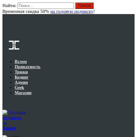
Найти:
Вход
Временная скидка 50%
на годовую подписку
!
Взлом
Приватность
Трюки
Кодинг
Админ
Geek
Магазин
Годовая
подписка
на
Хакер