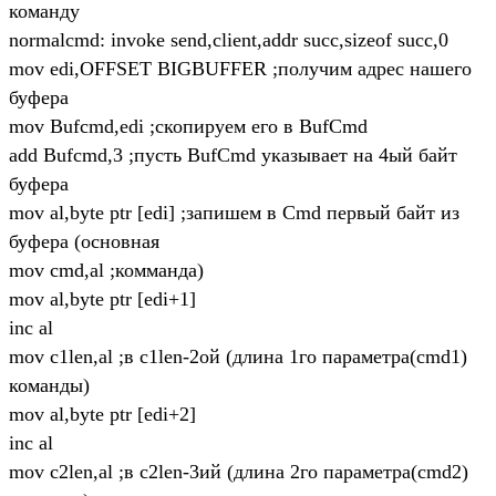
команду
normalcmd: invoke send,client,addr succ,sizeof succ,0
mov edi,OFFSET BIGBUFFER ;получим адрес нашего
буфера
mov Bufcmd,edi ;скопируем его в BufCmd
add Bufcmd,3 ;пусть BufCmd указывает на 4ый байт
буфера
mov al,byte ptr [edi] ;запишем в Cmd первый байт из
буфера (основная
mov cmd,al ;комманда)
mov al,byte ptr [edi+1]
inc al
mov c1len,al ;в c1len-2ой (длина 1го параметра(cmd1)
команды)
mov al,byte ptr [edi+2]
inc al
mov c2len,al ;в c2len-3ий (длина 2го параметра(cmd2)