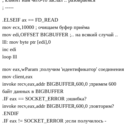
; -----
.ELSEIF ax == FD_READ
mov ecx,10000 ; очищаем буфер приёма
mov edi,OFFSET BIGBUFFER ;.. на всякий случай ..
lll: mov byte ptr [edi],0
inc edi
loop lll
mov eax,wParam ;получим 'идентификатор' соединения
mov client,eax
invoke recv,eax,addr BIGBUFFER,600,0 ;примем 600
байт данных в BIGBUFFER
.IF eax == SOCKET_ERROR ;ошибка?
invoke recv,eax,addr BIGBUFFER,600,0 ;повторим?
.ENDIF
.IF eax != SOCKET_ERROR ;если получилось -