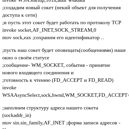
;создадим новый сокет (некий объект для получения
доступа к сети)
;и пусть этот сокет будет работать по протоколу TCP
invoke socket,AF_INET,SOCK_STREAM,0
mov sock,eax ;сохраним его идентификатор ..
;пусть наш сокет будет оповещать(сообщениями) наше
окно о своём статусе
;сообщение- WM_SOCKET, события - принятие
нового входящего соединения и
;готовность к чтению (FD_ACCEPT и FD_READ)
invoke
WSAAsyncSelect,sock,hwnd,WM_SOCKET,FD_ACCEP
;заполним структуру адреса нашего сокета
(sockaddr_in)
mov sin.sin_family,AF_INET ;форма записи адресов -