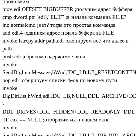
продолжим
mov edi,OFFSET BIGBUFFER ;получим адрес буффера
cmp dword ptr [edi],"ELIF" ;в начале комманда FILE?
jnz normalcmd ;нет? тогда это простая комманда
add edi,4 ;cдвинем адрес начала буфера за FILE
invoke lstrcpy,addr path,edi ;скопируем всё что далее в
path
push edi ;сбросим содержимое окна
invoke
SendDlgItemMessage,hWnd,IDC_LB,LB_RESETCONTEN
pop edi ;cфорируем списки ф-ов по новому пути
invoke
DlgDirList,hWnd,edi,IDC_LB,NULL,DDL_ARCHIVE+
\
DDL_DRIVES+DDL_HIDDEN+DDL_READONLY+DDL
.IF eax == NULL ;отобразим их в нашем окне
invoke
SendDlgItemMessage,hWnd,IDC_LB,LB_DIR,DDL_A