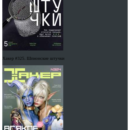
Хакер #325. Шпионские штучки