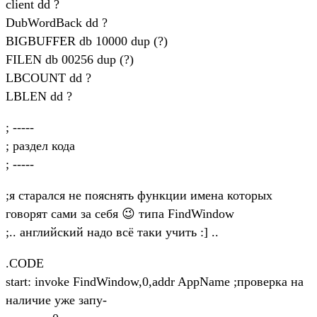
client dd ?
DubWordBack dd ?
BIGBUFFER db 10000 dup (?)
FILEN db 00256 dup (?)
LBCOUNT dd ?
LBLEN dd ?
; -----
; раздел кода
; -----
;я старался не пояснять функции имена которых
говорят сами за себя 😉 типа FindWindow
;.. английский надо всё таки учить :] ..
.CODE
start: invoke FindWindow,0,addr AppName ;проверка на
наличие уже запу-