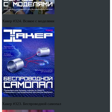
Хакер #324. Всякое с моделями
Хакер #323. Беспроводной самопал