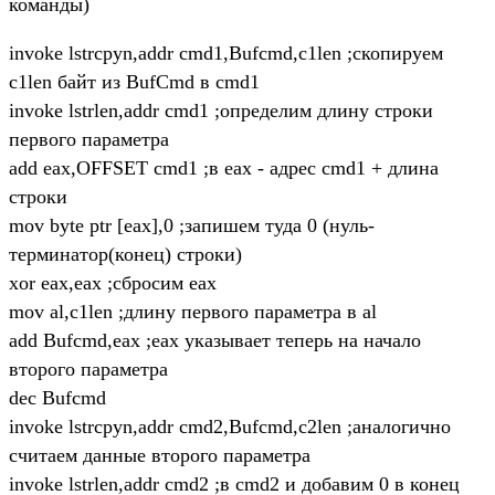
команды)
invoke lstrcpyn,addr cmd1,Bufcmd,c1len ;скопируем
c1len байт из BufCmd в сmd1
invoke lstrlen,addr cmd1 ;определим длину строки
первого параметра
add eax,OFFSET cmd1 ;в еах - адрес cmd1 + длина
строки
mov byte ptr [eax],0 ;запишем туда 0 (нуль-
терминатор(конец) строки)
xor eax,eax ;сбросим еах
mov al,c1len ;длину первого параметра в al
add Bufcmd,eax ;eax указывает теперь на начало
второго параметра
dec Bufcmd
invoke lstrcpyn,addr cmd2,Bufcmd,c2len ;аналогично
считаем данные второго параметра
invoke lstrlen,addr cmd2 ;в cmd2 и добавим 0 в конец