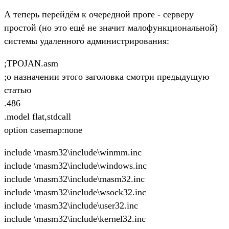
А теперь перейдём к очередной проге - серверу
простой (но это ещё не значит малофункциональной)
системы удаленного администрирования:
;ТРОJAN.asm
;о назначении этого заголовка смотри предыдущую
статью
.486
.model flat,stdcall
option casemap:none
include \masm32\include\winmm.inc
include \masm32\include\windows.inc
include \masm32\include\masm32.inc
include \masm32\include\wsock32.inc
include \masm32\include\user32.inc
include \masm32\include\kernel32.inc