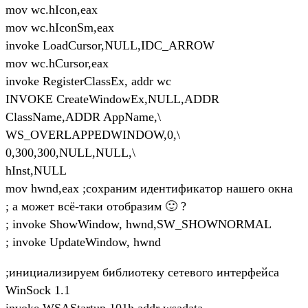
mov wc.hIcon,eax
mov wc.hIconSm,eax
invoke LoadCursor,NULL,IDC_ARROW
mov wc.hCursor,eax
invoke RegisterClassEx, addr wc
INVOKE CreateWindowEx,NULL,ADDR
ClassName,ADDR AppName,\
WS_OVERLAPPEDWINDOW,0,\
0,300,300,NULL,NULL,\
hInst,NULL
mov hwnd,eax ;сохраним идентификатор нашего окна
; а может всё-таки отобразим 🙂 ?
; invoke ShowWindow, hwnd,SW_SHOWNORMAL
; invoke UpdateWindow, hwnd
;инициализируем библиотеку сетевого интерфейса
WinSock 1.1
invoke WSAStartup,101h,addr wsadata