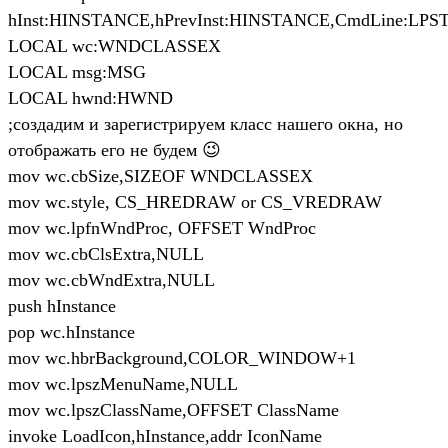
hInst:HINSTANCE,hPrevInst:HINSTANCE,CmdLine:L
LOCAL wc:WNDCLASSEX
LOCAL msg:MSG
LOCAL hwnd:HWND
;создадим и зарегистрируем класс нашего окна, но
отображать его не будем 😉
mov wc.cbSize,SIZEOF WNDCLASSEX
mov wc.style, CS_HREDRAW or CS_VREDRAW
mov wc.lpfnWndProc, OFFSET WndProc
mov wc.cbClsExtra,NULL
mov wc.cbWndExtra,NULL
push hInstance
pop wc.hInstance
mov wc.hbrBackground,COLOR_WINDOW+1
mov wc.lpszMenuName,NULL
mov wc.lpszClassName,OFFSET ClassName
invoke LoadIcon,hInstance,addr IconName