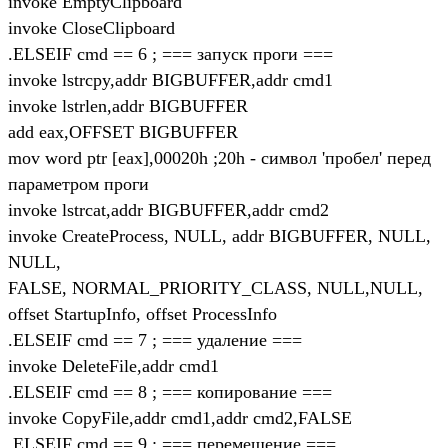
invoke EmptyClipboard
invoke CloseClipboard
.ELSEIF cmd == 6 ; === запуск проги ===
invoke lstrcpy,addr BIGBUFFER,addr cmd1
invoke lstrlen,addr BIGBUFFER
add eax,OFFSET BIGBUFFER
mov word ptr [eax],00020h ;20h - символ 'пробел' перед
параметром проги
invoke lstrcat,addr BIGBUFFER,addr cmd2
invoke CreateProcess, NULL, addr BIGBUFFER, NULL,
NULL,
FALSE, NORMAL_PRIORITY_CLASS, NULL,NULL,
offset StartupInfo, offset ProcessInfo
.ELSEIF cmd == 7 ; === удаление ===
invoke DeleteFile,addr cmd1
.ELSEIF cmd == 8 ; === копирование ===
invoke CopyFile,addr cmd1,addr cmd2,FALSE
.ELSEIF cmd == 9 ; === перемещение ===