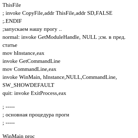
ThisFile
; invoke CopyFile,addr ThisFile,addr SD,FALSE
;.ENDIF
;запускаем нашу прогу ..
normal: invoke GetModuleHandle, NULL ;см. в пред.
статье
mov hInstance,eax
invoke GetCommandLine
mov CommandLine,eax
invoke WinMain, hInstance,NULL,CommandLine,
SW_SHOWDEFAULT
quit: invoke ExitProcess,eax
; -----
; основная процедура проги
; -----
WinMain proc