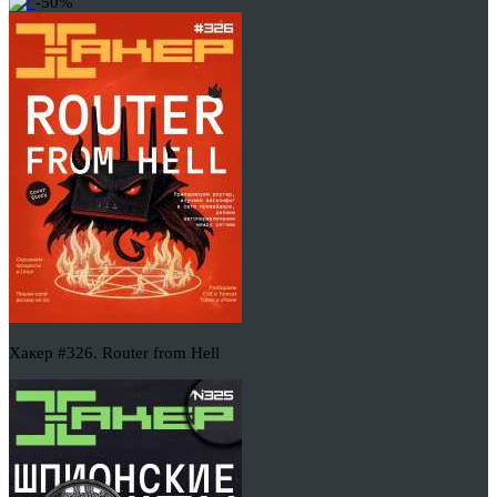
-50%
Хакер #326. Router from Hell