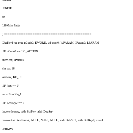
.ENDIF
ret
LibMain Endp
; =================================================
DksKeyProc proc nCode0: DWORD, wParam0: WPARAM, lParam0: LPARAM
.IF nCode0 == HC_ACTION
mov eax, lParam0
shr eax,16
and eax, KF_UP
.IF (eax == 0)
mov BoolKey,1
.IF LenKey2 == 0
invoke lstrcpy, addr BufKey, addr DopStr4
invoke GetDateFormat, NULL, NULL, NULL, addr DateStr1, addr BufKey0, sizeof
BufKey0