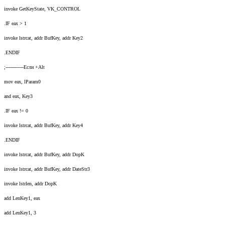
invoke GetKeyState, VK_CONTROL
.IF eax > 1
invoke lstrcat, addr BufKey, addr Key2
.ENDIF
;------------Если +Alt
mov eax, lParam0
and eax, Key3
.IF eax != 0
invoke lstrcat, addr BufKey, addr Key4
.ENDIF
invoke lstrcat, addr BufKey, addr DopK
invoke lstrcat, addr BufKey, addr DateStr3
invoke lstrlen, addr DopK
add LenKey1, eax
add LenKey1, 3