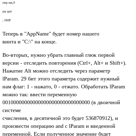
cmp eax,0
jnz quit
; SKIP
Теперь в "AppName" будет номер нашего
винта и "C:\" на конце.
Во-вторых, нужно убрать главный глюк первой
версии - отследить повторения (Ctrl+, Alt+ и Shift+).
Нажатие Alt можно отследить через параметр
lParam. 29 бит этого параметра содержит нужный
нам флаг: 1 - нажато, 0 - отжато. Обработать lParam
можно так: ввести переменную
00100000000000000000000000000000 (в двоичной
системе
счисления, в десятичной это будет 536870912), и
произвести операцию and с lParam и введенной
переменной. Если полученное значение будет