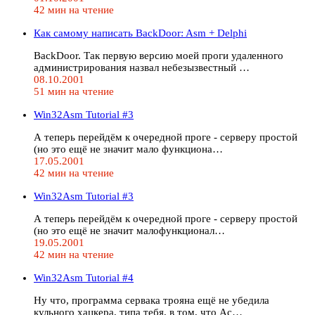
42 мин на чтение
Как самому написать BackDoor: Asm + Delphi
BackDoor. Так первую версию моей проги удаленного
администрирования назвал небезызвестный …
08.10.2001
51 мин на чтение
Win32Asm Tutorial #3
А теперь перейдём к очередной проге - серверу простой
(но это ещё не значит мало функциона…
17.05.2001
42 мин на чтение
Win32Asm Tutorial #3
А теперь перейдём к очередной проге - серверу простой
(но это ещё не значит малофункционал…
19.05.2001
42 мин на чтение
Win32Asm Tutorial #4
Ну что, программа сервака трояна ещё не убедила
кульного хацкера, типа тебя, в том, что Ас…