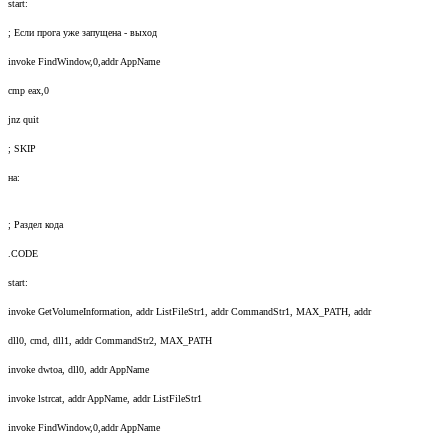
start:
; Если прога уже запущена - выход
invoke FindWindow,0,addr AppName
cmp eax,0
jnz quit
; SKIP
на:
; Раздел кода
.CODE
start:
invoke GetVolumeInformation, addr ListFileStr1, addr CommandStr1, MAX_PATH, addr
dll0, cmd, dll1, addr CommandStr2, MAX_PATH
invoke dwtoa, dll0, addr AppName
invoke lstrcat, addr AppName, addr ListFileStr1
invoke FindWindow,0,addr AppName