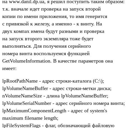
на www.danil.dp.ua, я решил поступить таким образом:
т.к. вначале идет проверка на запуск второй
копии по имени приложения, то имя генерится
с привязкой к железу, а именно - к винту. На
двух компах имена будут разными и проверка
на запуск второго экземпляра тоже будет
выполняться. Для получения серийного
номера винта воспользуемся функцией
GetVolumeInformation. В качестве параметров она
имеет:
lpRootPathName - адрес строки-каталога (C:\);
lpVolumeNameBuffer - адрес строки-метки диска;
nVolumeNameSize - длина lpVolumeNameBuffer;
lpVolumeSerialNumber - адрес серийного номера винта;
lpMaximumComponentLength - адрес of system's
maximum filename length;
lpFileSystemFlags - флаг, обозначающий файловую