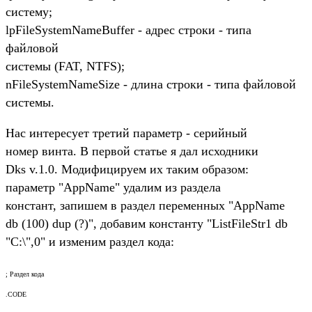
систему;
lpFileSystemNameBuffer - адрес строки - типа
файловой
системы (FAT, NTFS);
nFileSystemNameSize - длина строки - типа файловой
системы.
Нас интересует третий параметр - серийный
номер винта. В первой статье я дал исходники
Dks v.1.0. Модифицируем их таким образом:
параметр "AppName" удалим из раздела
констант, запишем в раздел переменных "AppName
db (100) dup (?)", добавим константу "ListFileStr1 db
"C:\",0" и изменим раздел кода:
; Раздел кода
.CODE