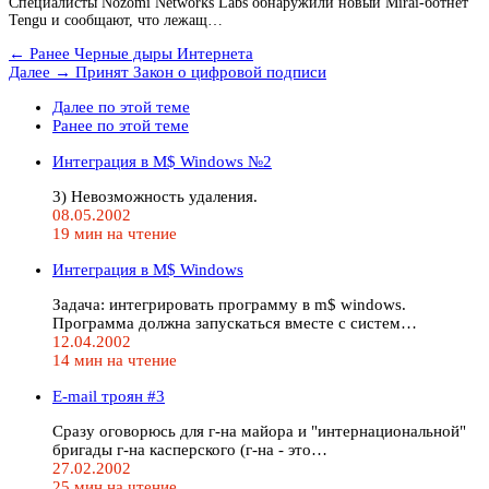
Специалисты Nozomi Networks Labs обнаружили новый Mirai-ботнет
Tengu и сообщают, что лежащ…
← Ранее
Черные дыры Интернета
Далее →
Принят Закон о цифровой подписи
Далее по этой теме
Ранее по этой теме
Интеграция в M$ Windows №2
3) Невозможность удаления.
08.05.2002
19 мин на чтение
Интеграция в M$ Windows
Задача: интегрировать программу в m$ windows.
Программа должна запускаться вместе с систем…
12.04.2002
14 мин на чтение
E-mail троян #3
Сразу оговорюсь для г-на майора и "интернациональной"
бригады г-на касперского (г-на - это…
27.02.2002
25 мин на чтение