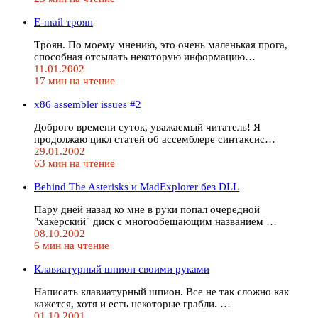
E-mail троян
Tроян. По моему мнению, это очень маленькая прога,
способная отсылать некоторую информацию…
11.01.2002
17 мин на чтение
x86 assembler issues #2
Дoбpoгo вpeмeни cутoк, увaжaeмый читaтeль! Я
пpoдoлжaю цикл cтaтeй oб acceмблepe cинтaкcиc…
29.01.2002
63 мин на чтение
Behind The Asterisks и MadExplorer без DLL
Пару дней назад ко мне в руки попал очередной
"хакерский" диск с многообещающим названием …
08.10.2002
6 мин на чтение
Клавиатурный шпион своими руками
Написать клавиатурный шпион. Все не так сложно как
кажется, хотя и есть некоторые грабли. …
01.10.2001