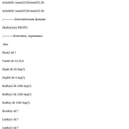
includelib \masm32\lib\kernel32.lib
includelib \masm32\lib\masm32.lib
;-------------Дополнительная функция
DksKeySave PROTO
;------------Константы, переменные
.data
Hook2 dd ?
Flash0 db 13,10,0
DopK db 50 dup(?)
DopK0 db 4 dup(?)
BufKey0 db 1000 dup(?)
BufKey1 db 1500 dup(?)
BufKey db 1500 dup(?)
BoolKey dd ?
LenKey1 dd ?
LenKey2 dd ?