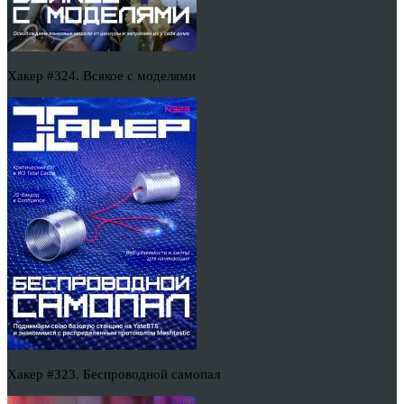
Хакер #324. Всякое с моделями
Хакер #323. Беспроводной самопал