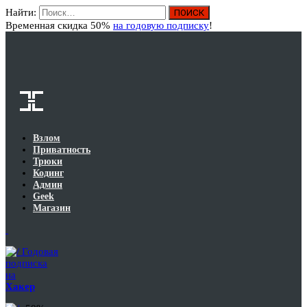
Найти:
Вход
Временная скидка 50%
на годовую подписку
!
Взлом
Приватность
Трюки
Кодинг
Админ
Geek
Магазин
Годовая
подписка
на
Хакер