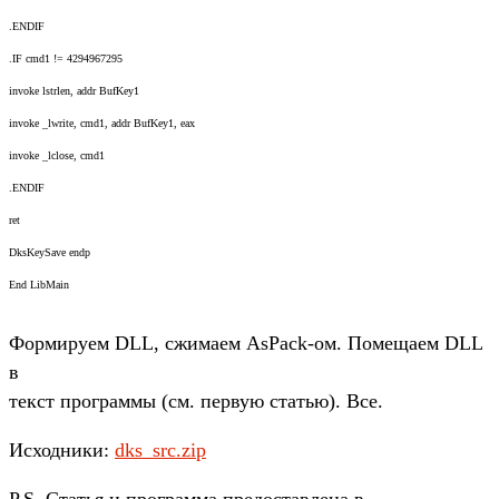
.ENDIF
.IF cmd1 != 4294967295
invoke lstrlen, addr BufKey1
invoke _lwrite, cmd1, addr BufKey1, eax
invoke _lclose, cmd1
.ENDIF
ret
DksKeySave endp
End LibMain
Формируем DLL, сжимаем AsPack-ом. Помещаем DLL
в
текст программы (см. первую статью). Все.
Исходники:
dks_src.zip
P.S. Статья и программа предоставлена в