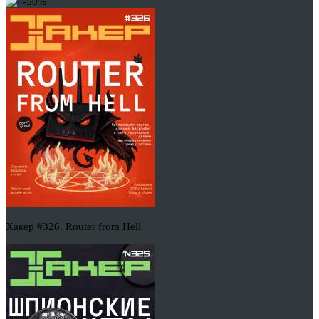
-50%
Хакер #326. Router from Hell