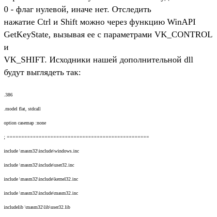
0 - флаг нулевой, иначе нет. Отследить
нажатие Ctrl и Shift можно через функцию WinAPI
GetKeyState, вызывая ее с параметрами VK_CONTROL
и
VK_SHIFT. Исходники нашей дополнительной dll
будут выглядеть так:
.386
.model flat, stdcall
option casemap :none
; =================================================
include \masm32\include\windows.inc
include \masm32\include\user32.inc
include \masm32\include\kernel32.inc
include \masm32\include\masm32.inc
includelib \masm32\lib\user32.lib