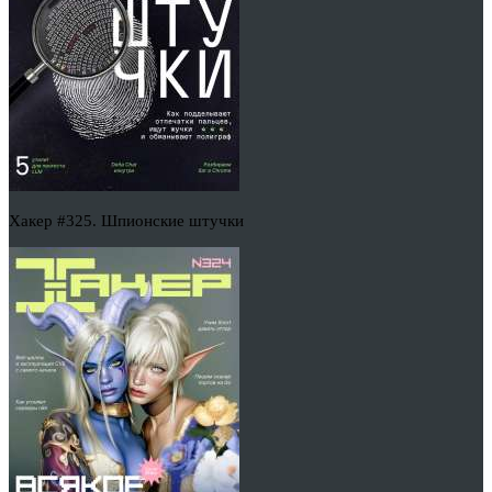
Хакер #325. Шпионские штучки