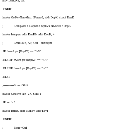
mov LenKey2, eax
.ENDIF
invoke GetKeyNameText, lParam0, addr DopK, sizeof DopK
;------------Копируем в DopK0 3 первых символа с DopK
invoke lstrcpyn, addr DopK0, addr DopK, 4
;------------Если Shift, Alt, Ctrl - выходим
.IF dword ptr [DopK0] == "ihS"
.ELSEIF dword ptr [DopK0] == "tlA"
.ELSEIF dword ptr [DopK0] == "rtC"
.ELSE
;------------Если +Shift
invoke GetKeyState, VK_SHIFT
.IF eax > 1
invoke lstrcat, addr BufKey, addr Key1
.ENDIF
;------------Если +Ctrl