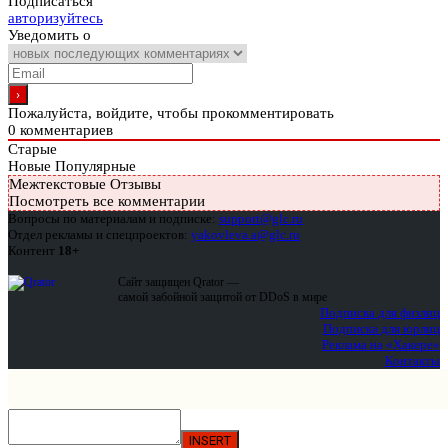
Подписаться
авторизуйтесь
Уведомить о
Пожалуйста, войдите, чтобы прокомментировать
0
комментариев
Старые
Новые
Популярные
Межтекстовые Отзывы
Посмотреть все комментарии
Вопросы по материалам и подписке:
support@glc.ru
Отдел рекламы и спецпроектов:
yakovleva.a@glc.ru
Контент
18+
Сайт защищен Qrator —
самой забойной защитой от DDoS в мире
Подписка для физлиц
Подписка для юрлиц
Реклама на «Хакере»
Контакты
INSERT