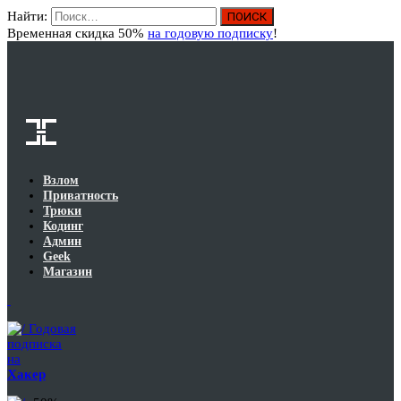
Найти:
Вход
Временная скидка 50%
на годовую подписку
!
Взлом
Приватность
Трюки
Кодинг
Админ
Geek
Магазин
Годовая
подписка
на
Хакер