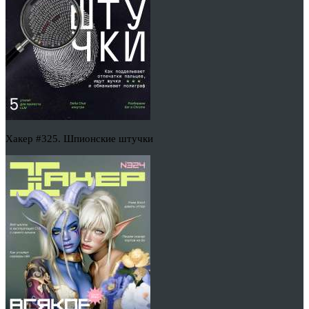
Хакер #325. Шпионские штучки