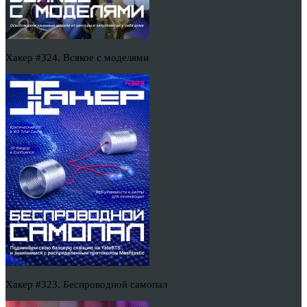
Хакер #324. Всякое с моделями
Хакер #323. Беспроводной самопал