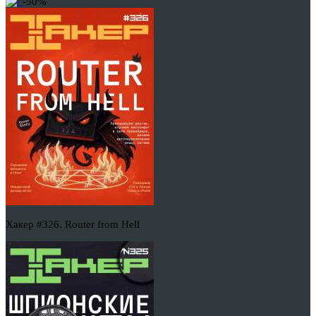
-50%
Хакер #326. Router from Hell