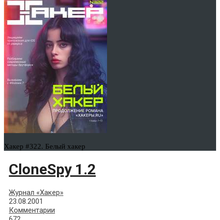
Хакер #322. Белый хакер
CloneSpy 1.2
Журнал «Хакер»
23.08.2001
Комментарии
672