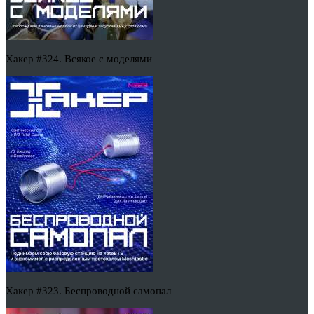
Хакер #324. Всякое с моделями
Хакер #323. Беспроводной самопал