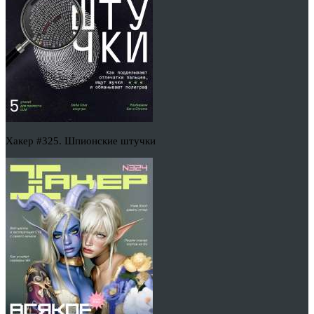
Хакер #325. Шпионские штучки