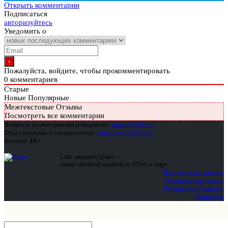
Открыть комментарии
Подписаться
авторизуйтесь
Уведомить о
Пожалуйста, войдите, чтобы прокомментировать
0
комментариев
Старые
Новые
Популярные
Межтекстовые Отзывы
Посмотреть все комментарии
Вопросы по материалам и подписке:
support@glc.ru
Отдел рекламы и спецпроектов:
yakovleva.a@glc.ru
Контент
18+
Сайт защищен Qrator —
самой забойной защитой от DDoS в мире
Подписка для физлиц
Подписка для юрлиц
Реклама на «Хакере»
Контакты