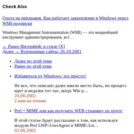
Check Also
Охота на призраков. Как работает закрепление в Windows через
WMI-подписки
Windows Management Instrumentation (WMI) — это мощнейший
инструмент администрирования, вст…
← Ранее
Интерфейс в стиле [X]
Далее →
Взломанные сайты: 26.10.2001
Далее по этой теме
Ранее по этой теме
Избавиться от Windows: это просто!
Не все, что описано далее имело место быть, но процесс
идет и недалек тот час, когда Win р…
20.08.2002
2 мин на чтение
Perl + MIME или как получить WEB страницу по почте
В этой статье будет рассказано о том, как используя
модули Perl LWP::UserAgent и MIME::Lit…
02.08.2002