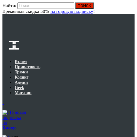
Найти:
Вход
Временная скидка 50%
на годовую подписку
!
Взлом
Приватность
Трюки
Кодинг
Админ
Geek
Магазин
Годовая
подписка
на
Хакер