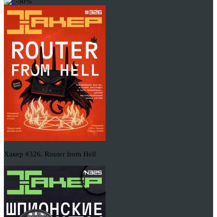
-50%
Хакер #326. Router from Hell