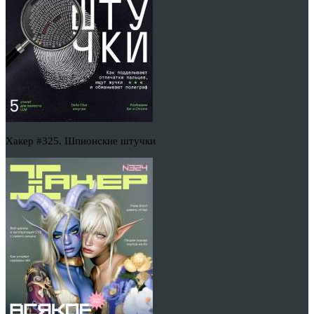
Хакер #325. Шпионские штучки