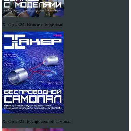
Хакер #324. Всякое с моделями
Хакер #323. Беспроводной самопал