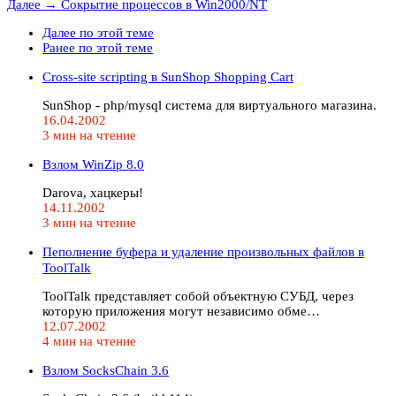
Далее →
Сокрытие процессов в Win2000/NT
Далее по этой теме
Ранее по этой теме
Cross-site scripting в SunShop Shopping Cart
SunShop - php/mysql система для виртуального магазина.
16.04.2002
3 мин на чтение
Взлом WinZip 8.0
Dаrоvа, хацкеры!
14.11.2002
3 мин на чтение
Пеполнение буфера и удаление произвольных файлов в
ToolTalk
ToolTalk представляет собой объектную СУБД, через
которую приложения могут независимо обме…
12.07.2002
4 мин на чтение
Взлом SocksChain 3.6