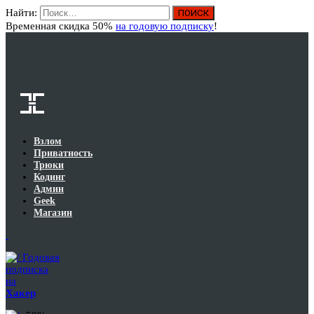
Найти:
Вход
Временная скидка 50%
на годовую подписку
!
Взлом
Приватность
Трюки
Кодинг
Админ
Geek
Магазин
Годовая
подписка
на
Хакер