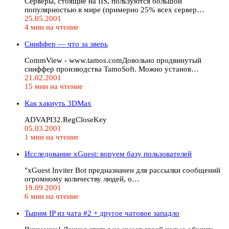
Серверы, стоящие на IIS, пользуются большой
популярностью в мире (примерно 25% всех сервер…
25.05.2001
4 мин на чтение
Сниффер — что за зверь
CommView - www.tamos.comДовольно продвинутый
сниффер производства TamoSoft. Можно установ…
21.02.2001
15 мин на чтение
Как хакнуть 3DMax
ADVAPI32.RegCloseKey
05.03.2001
1 мин на чтение
Исследование xGuest: воруем базу пользователей
"xGuest Inviter Bot предназначен для рассылки сообщений
огромному количеству людей, о…
19.09.2001
6 мин на чтение
Тырим IP из чата #2 + другое чатовое западло