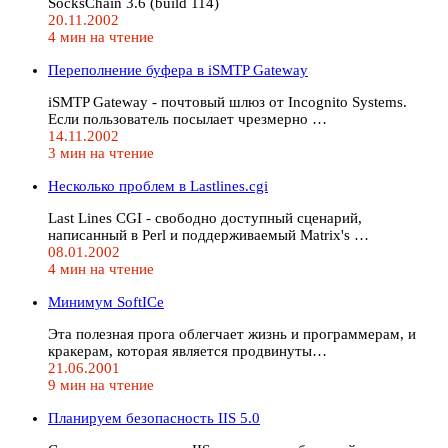
SocksChain 3.6 (build 114)
20.11.2002
4 мин на чтение
Переполнение буфера в iSMTP Gateway
iSMTP Gateway - почтовый шлюз от Incognito Systems.
Если пользователь посылает чрезмерно …
14.11.2002
3 мин на чтение
Несколько проблем в Lastlines.cgi
Last Lines CGI - свободно доступный сценарий,
написанный в Perl и поддерживаемый Matrix's …
08.01.2002
4 мин на чтение
Минимум SoftICe
Эта полезная прога облегчает жизнь и программерам, и
кракерам, которая является продвинуты…
21.06.2001
9 мин на чтение
Планируем безопасность IIS 5.0