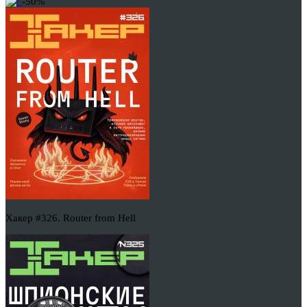
-50%
Хакер #326. Router from Hell