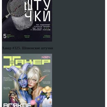
Хакер #325. Шпионские штучки