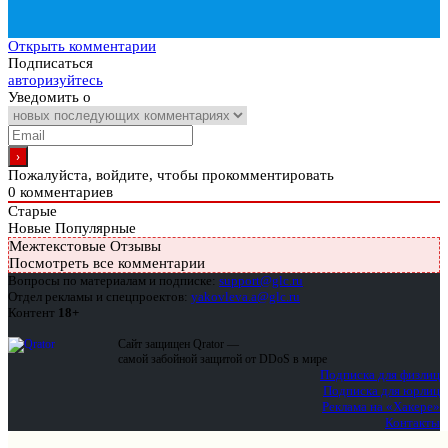
Открыть комментарии
Подписаться
авторизуйтесь
Уведомить о
Пожалуйста, войдите, чтобы прокомментировать
0
комментариев
Старые
Новые
Популярные
Межтекстовые Отзывы
Посмотреть все комментарии
Вопросы по материалам и подписке:
support@glc.ru
Отдел рекламы и спецпроектов:
yakovleva.a@glc.ru
Контент
18+
Сайт защищен Qrator —
самой забойной защитой от DDoS в мире
Подписка для физлиц
Подписка для юрлиц
Реклама на «Хакере»
Контакты