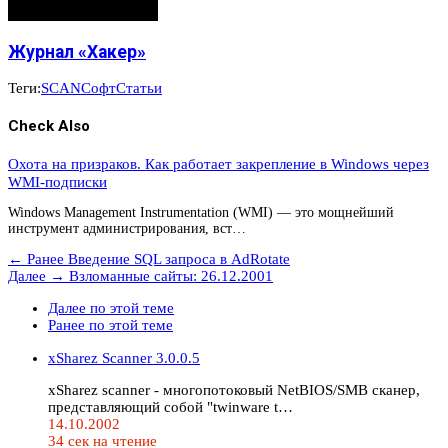
Журнал «Хакер»
Теги:
SCAN
Софт
Статьи
Check Also
Охота на призраков. Как работает закрепление в Windows через
WMI-подписки
Windows Management Instrumentation (WMI) — это мощнейший
инструмент администрирования, вст…
← Ранее
Введение SQL запроса в AdRotate
Далее →
Взломанные сайты: 26.12.2001
Далее по этой теме
Ранее по этой теме
xSharez Scanner 3.0.0.5
xSharez scanner - многопотоковый NetBIOS/SMB сканер,
представляющий собой "twinware t…
14.10.2002
34 сек на чтение