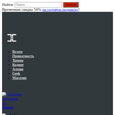
Найти:
Вход
Временная скидка 50%
на годовую подписку
!
Взлом
Приватность
Трюки
Кодинг
Админ
Geek
Магазин
Годовая
подписка
на
Хакер