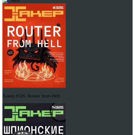
-50%
Хакер #326. Router from Hell