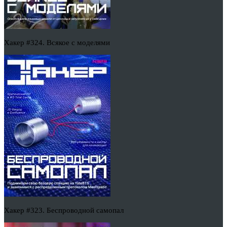
Хакер #324. Всякое с моделями
Хакер #323. Беспроводной самопал